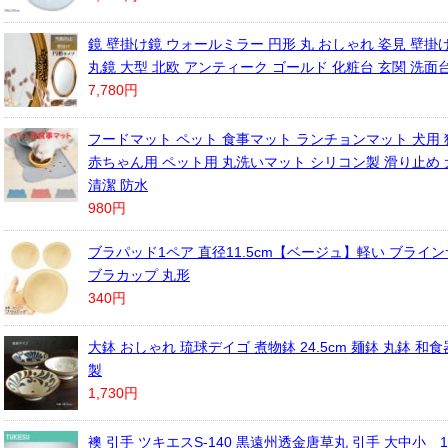
鏡 壁掛け鏡 ウォールミラー 円形 丸 おしゃれ 姿見 壁掛
丸鏡 大型 北欧 アンティーク ゴールド 化粧台 玄関 洗面
7,780円
フードマット ペット 食事マット ランチョンマット 犬用 
赤ちゃん用 ペット用 丸洗いマット シリコン製 滑り止め
清潔 防水
980円
ブラパッド1ペア 直径11.5cm【ベージュ】軽い ブライ
ブラカップ 丸形
340円
大鉢 おしゃれ 琉球デイゴ 煮物鉢 24.5cm 麺鉢 丸鉢 和食
製
1,730円
襖 引手 ツキエスS-140 黒遠州透金唐草丸 引手 大中小 