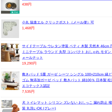
438円
小丸 協進エル クリックポスト（メール便）可
1,468円
サイドテーブル ウレタン塗装 ペティ 木製 天然木 46cm
ミニテーブル ラウンド 丸型 コンパクト おしゃれ モダン 
ォールナット
19,290円
敷きパッド 5重 ガーゼ シーツ シングル 100×210cm 縁
ゴム 無添加ガーゼ ベッド 敷きパット 綿100％ 日本製 松
エコテックス認証
7,535円
犬 トイレマット シリコン ズレない おしっこ 漏れ防止 
策 丸洗いOK (グレー)