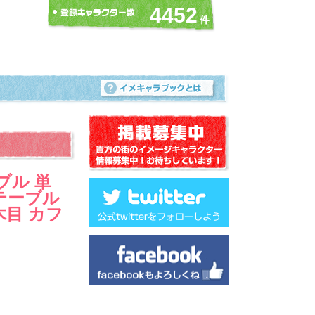
4452
ブル 単
形テーブル
木目 カフ