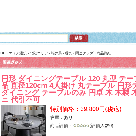
TOP
›
エリア選択
›
北陸エリア
›
福井県
›
縁丸
›
関連グッズ
›
商品詳細
円形 ダイニングテーブル 120 丸型 テー
品 直径120cm 4人掛け 丸テーブル 円
ダイニング テーブルのみ 円卓 木 木製 
ェ 代引不可
特別価格：39,800円(税込)
在庫：あり
商品評価：
(評価人数0)