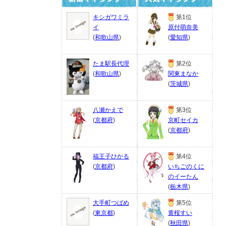
キシガワミラ
第1位
イ
原付萌奈美
(
和歌山県
)
(
愛知県
)
たま駅長代理
第2位
(
和歌山県
)
関東まなか
(
茨城県
)
八瀬かえで
第3位
(
京都府
)
京町セイカ
(
京都府
)
福王子ひかる
第4位
(
京都府
)
いちごのくに
のイーたん
(
栃木県
)
大手町つばめ
第5位
(
東京都
)
黄桜すい
(
秋田県
)