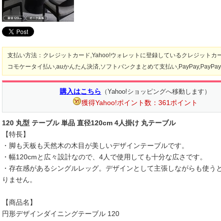
支払い方法：クレジットカード,Yahoo!ウォレットに登録しているクレジットカー
コモケータイ払い,auかんたん決済,ソフトバンクまとめて支払い,PayPay,PayP
購入はこちら
（Yahoo!ショッピングへ移動します）
獲得Yahoo!ポイント数：361ポイント
120 丸型 テーブル 単品 直径120cm 4人掛け 丸テーブル
【特長】
・脚も天板も天然木の木目が美しいデザインテーブルです。
・幅120cmと広々設計なので、4人で使用しても十分な広さです。
・存在感があるシングルレッグ。デザインとして主張しながらも使う
りません。
【商品名】
円形デザインダイニングテーブル 120