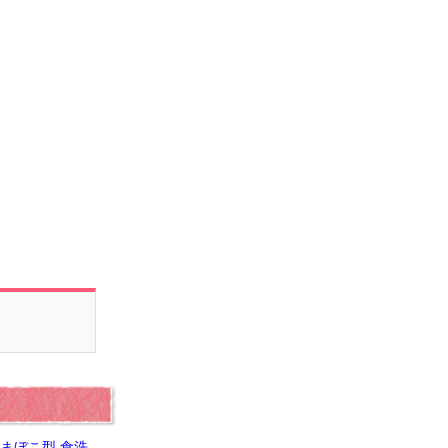
かまぼこ型 食洗