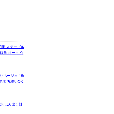
 円形 丸テーブル
軽量 オーク ウ
どりベージュ 4角
並木 丸洗いOK
撥水 はみ出し対