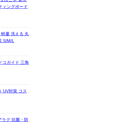
ッティングボード
 軽量 洗える 丸
S/M/L
丸ノコガイド 三角
 UV対策 コス
ロアラグ 抗菌・防