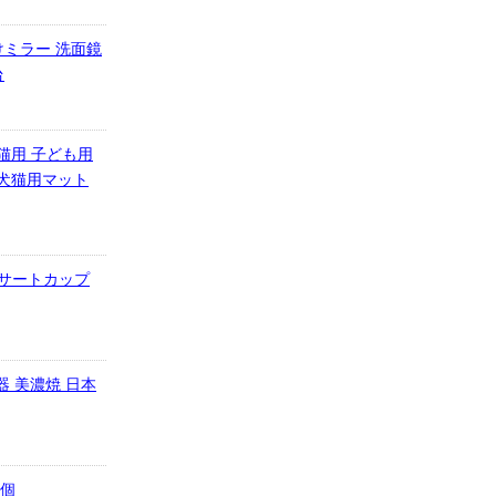
けミラー 洗面鏡
台
猫用 子ども用
 犬猫用マット
ンサートカップ
器 美濃焼 日本
1個