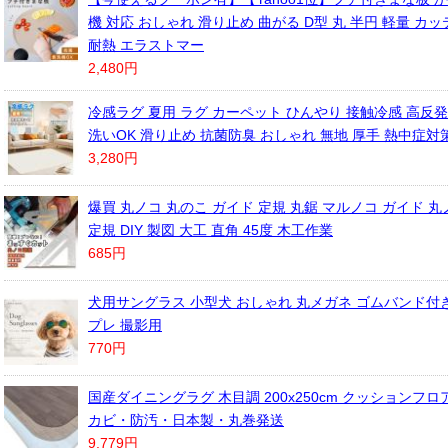
機 対応 おしゃれ 滑り止め 曲がる D型 丸 半円 軽量 カ
耐熱 エラストマー
2,480円
冷感ラグ 夏用 ラグ カーペット ひんやり 接触冷感 高反発
洗いOK 滑り止め 抗菌防臭 おしゃれ 無地 厚手 熱中症対策 
3,280円
爆買 丸ノコ 丸のこ ガイド 定規 丸鋸 マルノコ ガイド 
定規 DIY 製図 大工 直角 45度 木工作業
685円
犬用サングラス 小型犬 おしゃれ 丸メガネ ゴムバンド付き
プレ 撮影用
770円
国産ダイニングラグ 木目調 200x250cm クッションフ
カビ・防汚・日本製・丸巻発送
9,779円