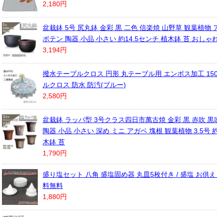
2,180円
盆栽鉢 5号 尻丸鉢 金彩 黒 二色 信楽焼 山野草 観葉植物 
ボテン 陶器 小品 小さい 約14.5センチ 植木鉢 苔 おしゃ
3,194円
撥水テーブルクロス 円形 丸テーブル用 エンボス加工 150
ルクロス 防水 防汚(ブルー)
2,580円
盆栽鉢 ラッパ型 3号クラス四日市萬古焼 金彩 黒 赤吹 黒吹
陶器 小品 小さい 深め ミニ アガベ 塊根 観葉植物 3.5号 約
木鉢 苔
1,790円
盛り塩セット 八角 盛塩固め器 丸皿5枚付き / 盛塩 お供え
料無料
1,880円