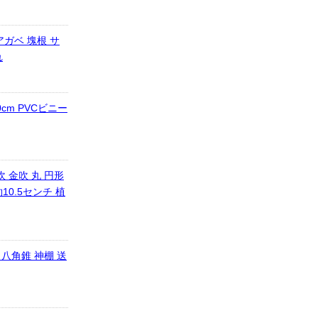
アガベ 塊根 サ
れ
cm PVCビニー
 金吹 丸 円形
10.5センチ 植
 八角錐 神棚 送