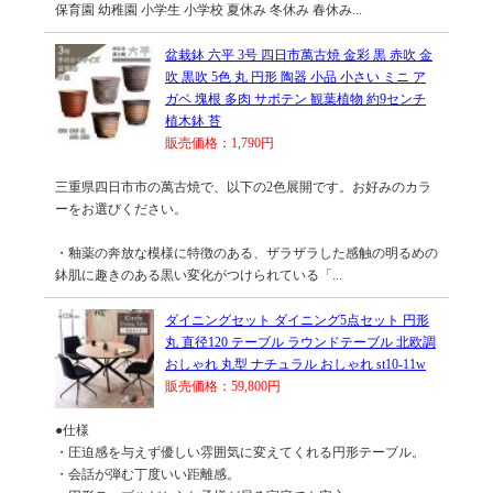
保育園 幼稚園 小学生 小学校 夏休み 冬休み 春休み...
盆栽鉢 六平 3号 四日市萬古焼 金彩 黒 赤吹 金
吹 黒吹 5色 丸 円形 陶器 小品 小さい ミニ ア
ガベ 塊根 多肉 サボテン 観葉植物 約9センチ
植木鉢 苔
販売価格：1,790円
三重県四日市市の萬古焼で、以下の2色展開です。お好みのカラ
ーをお選びください。
・釉薬の奔放な模様に特徴のある、ザラザラした感触の明るめの
鉢肌に趣きのある黒い変化がつけられている「...
ダイニングセット ダイニング5点セット 円形
丸 直径120 テーブル ラウンドテーブル 北欧調
おしゃれ 丸型 ナチュラル おしゃれ st10-11w
販売価格：59,800円
●仕様
・圧迫感を与えず優しい雰囲気に変えてくれる円形テーブル。
・会話が弾む丁度いい距離感。