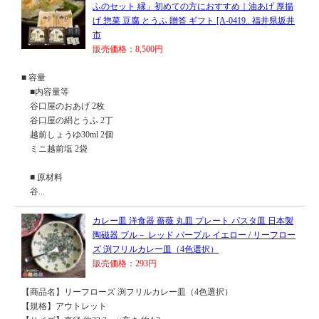
ふのセット 縁」初めての方におすすめ｜油あげ 厚揚
げ 惣菜 豆腐 とうふ 贈答 ギフト [A-0419.. 福井県坂井
市
販売価格：8,500円
■ 容量
■内容量等
谷口屋のおあげ 2枚
谷口屋の絹とうふ 2丁
越前しょうゆ30ml 2個
ミニ越前塩 2袋
■ 原材料
谷...
カレー皿 洋食器 薔薇 丸皿 プレート パスタ皿 日本製
陶磁器 ブル－ レッド パープル イエロー / リーフロー
ズ 渕フリルカレー皿（4色選択）
販売価格：293円
【商品名】リーフローズ 渕フリルカレー皿（4色選択）
【規格】アウトレット