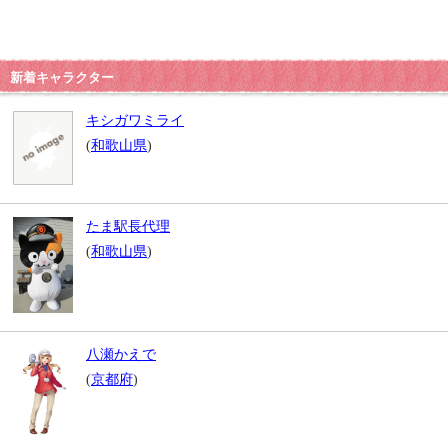
新着キャラクター
キシガワミライ
(
和歌山県
)
たま駅長代理
(
和歌山県
)
八瀬かえで
(
京都府
)