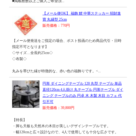
■掲載枚数以上ご購入ご希望頂...
【メール便OK】 福飾 鯉 中華ステッカー 招財進
寶 丸縁型 25cm
販売価格：770円
【メール便発送をご指定の場合、ポスト投函のため商品代引・日時
指定不可となります】
◇サイズ…全長約25cm◇
◇布製◇
丸みを帯びた縁が特徴的な、赤い色の福飾りです。<...
円形 ダイニングテーブル 120 丸型 テーブル 単品
直径120cm 4人掛け 丸テーブル 円形テーブル ダイ
ニング テーブルのみ 円卓 木 木製 木目 カフェ 代
引不可
販売価格：39,800円
【特長】
・脚も天板も天然木の木目が美しいデザインテーブルです。
・幅120cmと広々設計なので、4人で使用しても十分な広さです。