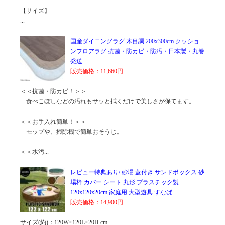
【サイズ】
...
国産ダイニングラグ 木目調 200x300cm クッショ
ンフロアラグ 抗菌・防カビ・防汚・日本製・丸巻
発送
販売価格：11,660円
＜＜抗菌・防カビ！＞＞
食べこぼしなどの汚れもサッと拭くだけで美しさが保てます。
＜＜お手入れ簡単！＞＞
モップや、掃除機で簡単おそうじ。
＜＜水汚...
レビュー特典あり/ 砂場 蓋付き サンドボックス 砂
場枠 カバー シート 丸形 プラスチック製
120x120x20cm 家庭用 大型遊具 すなば
販売価格：14,900円
サイズ(約)：120W×120L×20H cm