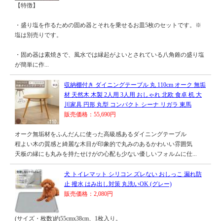
【特徴】
・盛り塩を作るための固め器とそれを乗せるお皿5枚のセットです。※
塩は別売りです。
・固め器は素焼きで、風水では縁起がよいとされている八角錐の盛り塩
が簡単に作...
収納棚付き ダイニングテーブル 丸 110cm オーク 無垢
材 天然木 木製 2人用 3人用 おしゃれ 北欧 食卓 机 大
川家具 円形 丸型 コンパクト シーナ リガラ 東馬
販売価格：55,690円
オーク無垢材をふんだんに使った高級感あるダイニングテーブル
程よい木の質感と綺麗な木目が印象的で丸みのあるかわいい雰囲気
天板の縁にも丸みを持たせけがの心配も少ない優しいフォルムに仕...
犬 トイレマット シリコン ズレない おしっこ 漏れ防
止 撥水 はみ出し対策 丸洗いOK (グレー)
販売価格：2,080円
(サイズ・枚数)約55cmx38cm、1枚入り。