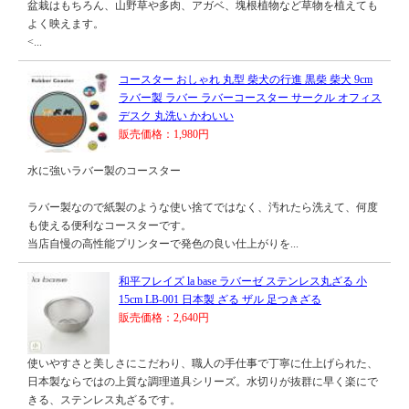
盆栽はもちろん、山野草や多肉、アガベ、塊根植物など草物を植えても
よく映えます。
<...
コースター おしゃれ 丸型 柴犬の行進 黒柴 柴犬 9cm
ラバー製 ラバー ラバーコースター サークル オフィス
デスク 丸洗い かわいい
販売価格：1,980円
水に強いラバー製のコースター
ラバー製なので紙製のような使い捨てではなく、汚れたら洗えて、何度
も使える便利なコースターです。
当店自慢の高性能プリンターで発色の良い仕上がりを...
和平フレイズ la base ラバーゼ ステンレス丸ざる 小
15cm LB-001 日本製 ざる ザル 足つきざる
販売価格：2,640円
使いやすさと美しさにこだわり、職人の手仕事で丁寧に仕上げられた、
日本製ならではの上質な調理道具シリーズ。水切りが抜群に早く楽にで
きる、ステンレス丸ざるです。