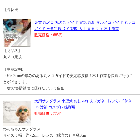
【高反発...
爆買 丸ノコ 丸のこ ガイド 定規 丸鋸 マルノコ ガイド 丸ノコ
ガイド 三角定規 DIY 製図 大工 直角 45度 木工作業
販売価格：685円
【商品名】
丸ノコ定規
【商品説明】
・約3.2mmの厚みのある丸ノコガイドで安定感抜群！木工作業を快適に行うこ
とができます。
・耐久性/防錆性に優れたアルミ合金...
犬用サングラス 小型犬 おしゃれ 丸メガネ ゴムバンド付き
UV対策 コスプレ 撮影用
販売価格：770円
わんちゃんサングラス
サイズ：幅 約7.2cm レンズ（縁含む）直径3cm