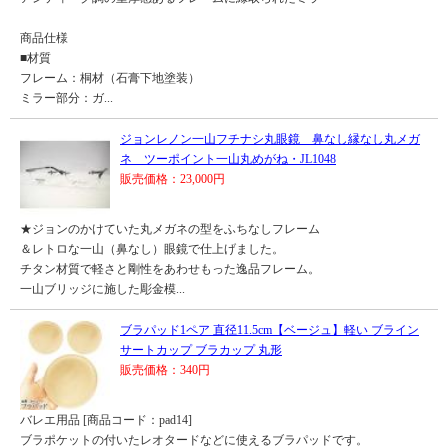
商品仕様
■材質
フレーム：桐材（石膏下地塗装）
ミラー部分：ガ...
ジョンレノン一山フチナシ丸眼鏡 鼻なし縁なし丸メガ
ネ ツーポイント一山丸めがね・JL1048
販売価格：23,000円
★ジョンのかけていた丸メガネの型をふちなしフレーム
＆レトロな一山（鼻なし）眼鏡で仕上げました。
チタン材質で軽さと剛性をあわせもった逸品フレーム。
一山ブリッジに施した彫金模...
ブラパッド1ペア 直径11.5cm【ベージュ】軽い ブライン
サートカップ ブラカップ 丸形
販売価格：340円
バレエ用品 [商品コード：pad14]
ブラポケットの付いたレオタードなどに使えるブラパッドです。