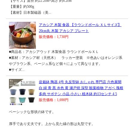
【サイズ】直径 約22.2cm×高さ 約4.2cm
【重量】約500g
【素材】日本製磁器（美...
アカシア 木製 食器 【ラウンドボール ＸＬサイズ】
20cm丸 木製 アカシア プレート
販売価格：1,730円
■商品名：アカシアウッド 木製食器 ラウンドボールＸＬ
■素材：アカシア材（天然木） ラッカー塗装 ※色あいはオレンジ系
やブラウン系、ベージュ系など個々によって異なります。
■サイズ...
盆栽鉢 陶器 4号 丸反型鉢 おしゃれ 専門店 六色展開
白 緑 青 黒 水色 黄 瀬戸焼 深型 観葉植物 アガベ 塊根
多肉 サボテン 小品 小さい 植木鉢 約13センチ 4 5
販売価格：1,690円
ベーシックな形状の鉢です。
厚手であり丈夫です。上から見た縁の形は丸型です。