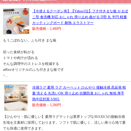
【今使えるクーポン有】【Yahoo1位】フチ付きまな板 かまぼ
こ型 食洗機 対応 おしゃれ 滑り止め 曲がる D型 丸 半円 軽量
カッティングボード 耐熱 エラストマー
販売価格：2,480円
もうこぼれない。ふち付き まな板
切った食材が転がる
トマトや肉汁が流れる
そんな調理中のストレスを軽減する
atRiseオリジナルのふち付きまな板です
<...
冷感ラグ 夏用 ラグ カーペット ひんやり 接触冷感 高反発 軽
量 洗える 丸洗いOK 滑り止め 抗菌防臭 おしゃれ 無地 厚手
熱中症対策 S/M/L
販売価格：3,280円
【ひんやり・肌に優しい】夏用ラグマットは業界トップQ-MAX0.5の接触冷感
生地を主素材に採用しております。ソフトで肌に優しく、涼しい座り心地で夏
でも快適に使用できます。