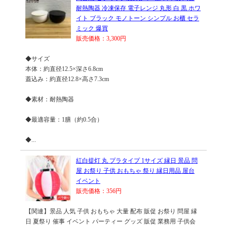
耐熱陶器 冷凍保存 電子レンジ 丸形 白 黒 ホワ
イト ブラック モノトーン シンプル お櫃 セラ
ミック 爆買
販売価格：3,300円
◆サイズ
本体：約直径12.5×深さ6.8cm
蓋込み：約直径12.8×高さ7.3cm
◆素材：耐熱陶器
◆最適容量：1膳（約0.5合）
◆...
紅白提灯 丸 プラタイプ 1サイズ 縁日 景品 問
屋 お祭り 子供 おもちゃ 祭り 縁日用品 屋台
イベント
販売価格：356円
【関連】景品 人気 子供 おもちゃ 大量 配布 販促 お祭り 問屋 縁
日 夏祭り 催事 イベント パーティー グッズ 販促 業務用 子供会