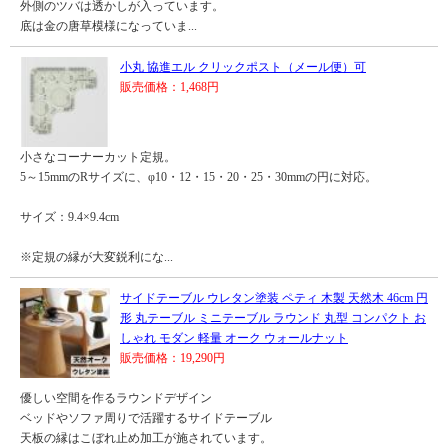
外側のツバは透かしが入っています。
底は金の唐草模様になっていま...
小丸 協進エル クリックポスト（メール便）可
販売価格：1,468円
小さなコーナーカット定規。
5～15mmのRサイズに、φ10・12・15・20・25・30mmの円に対応。
サイズ：9.4×9.4cm
※定規の縁が大変鋭利にな...
サイドテーブル ウレタン塗装 ペティ 木製 天然木 46cm 円
形 丸テーブル ミニテーブル ラウンド 丸型 コンパクト お
しゃれ モダン 軽量 オーク ウォールナット
販売価格：19,290円
優しい空間を作るラウンドデザイン
ベッドやソファ周りで活躍するサイドテーブル
天板の縁はこぼれ止め加工が施されています。