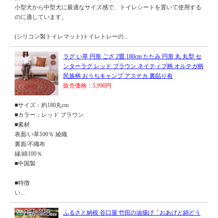
小型犬から中型犬に最適なサイズ感で、トイレシートを置いて使用する
のに適しています。
(シリコン製トイレマット)トイレトレーの...
ラグ い草 円形 ござ 2畳 180cm たたみ 円形 丸 丸型 セ
ンターラグ レッド ブラウン ネイティブ柄 オルテガ柄
民族柄 おうちキャンプ アステカ 裏貼り有
販売価格：5,990円
■サイズ：約180丸cm
■カラー：レッド ブラウン
■素材
表面/い草100％ 綾織
裏面/不織布
縁/綿100％
■中国製
■特徴
い...
ふるさと納税 谷口屋 竹田の油揚げ「おあげと絹どう