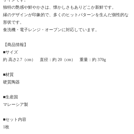
独特の艶感や鮮やかさは、懐かしさもありどこか新鮮です。
縁のデザインが印象的で、多くのヒットパターンを生んだ個性的な
形状です。
食洗機・電子レンジ・オーブンに対応しています。
【商品情報】
■サイズ
約 高さ2.7（cm） 直径：約 20（cm） 重量：約 370g
■材質
硬質陶器
■生産国
マレーシア製
■セット内容
1枚