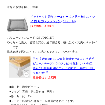
米を研ぎ水を切る、野菜...
ペットベッド 通年 オールシーズン 防水 破れにくい
犬 猫 丸洗い クッション (グレー, M)
販売価格：3,580円
バリエーションコード : 2BUO1G11JT
やんちゃな愛犬・愛猫も安心。通年使える、破れにくく丈夫なペットベ
ッドです。
防水素材で汚れにくく、丸洗いもできるのでいつも清潔。
円形 直径150cm 丸 人気 川島織物セルコン社 透明
ビニールテーブルクロス 縁から破れにくい加工
柔らかい肌触り 破れにくい 汚れ防止 傷防止 おし
ゃれ 北欧 手
販売価格：4,950円
■素 材：塩化ビニール
■サイズ：直径 約 150ｃｍ（円形）
■厚 み：約 0.15ｍｍ
■メーカー既製品の為カットが綺麗にされています。