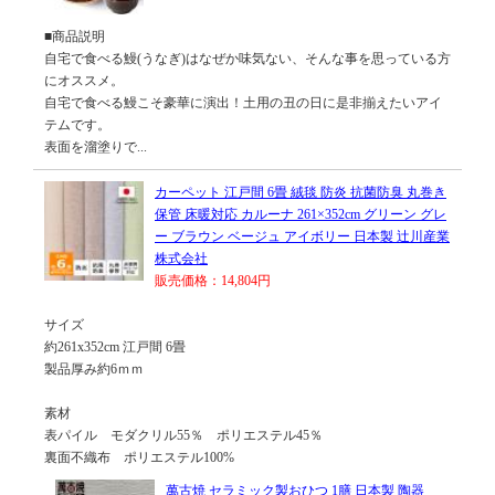
■商品説明
自宅で食べる鰻(うなぎ)はなぜか味気ない、そんな事を思っている方
にオススメ。
自宅で食べる鰻こそ豪華に演出！土用の丑の日に是非揃えたいアイ
テムです。
表面を溜塗りで...
カーペット 江戸間 6畳 絨毯 防炎 抗菌防臭 丸巻き
保管 床暖対応 カルーナ 261×352cm グリーン グレ
ー ブラウン ベージュ アイボリー 日本製 辻川産業
株式会社
販売価格：14,804円
サイズ
約261x352cm 江戸間 6畳
製品厚み約6ｍｍ
素材
表パイル モダクリル55％ ポリエステル45％
裏面不織布 ポリエステル100%
萬古焼 セラミック製おひつ 1膳 日本製 陶器