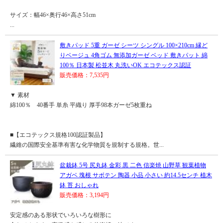
サイズ：幅46×奥行46×高さ51cm
...
敷きパッド 5重 ガーゼ シーツ シングル 100×210cm 縁ど
りベージュ 4角ゴム 無添加ガーゼ ベッド 敷きパット 綿
100％ 日本製 松並木 丸洗いOK エコテックス認証
販売価格：7,535円
▼ 素材
綿100％ 40番手 単糸 平織り 厚手98本ガーゼ5枚重ね
■【エコテックス規格100認証製品】
繊維の国際安全基準有害な化学物質を規制する規格。世...
盆栽鉢 5号 尻丸鉢 金彩 黒 二色 信楽焼 山野草 観葉植物
アガベ 塊根 サボテン 陶器 小品 小さい 約14.5センチ 植木
鉢 苔 おしゃれ
販売価格：3,194円
安定感のある形状でいろいろな樹形に