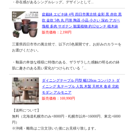
・存在感があるシングルレッグ。デザインとして...
盆栽鉢 エビネ鉢 4号 四日市萬古焼 金彩 黒 赤吹 黒
吹 金吹 5色 丸 円形 陶器 小品 小さい 深め アガベ
塊根 多肉 サボテン 観葉植物 約12センチ 植木鉢
販売価格：2,190円
三重県四日市市の萬古焼で、以下の5色展開です。お好みのカラーを
お選びください。
・釉薬の奔放な模様に特徴のある、ザラザラした感触の明るめの鉢
肌に趣きのある黒い変化がつけられている「...
ダイニングテーブル 円型 幅120cm コンパクト ダ
イニング 丸テーブル 人気 木製 天然木 食卓 北欧
モダン アルモニア
販売価格：169,990円
【送料について】
無料（北海道札幌市のみ+8000円・札幌市以外+16000円、東北+6000
円）
※沖縄・離島はご注文頂いた後にお見積り致します。