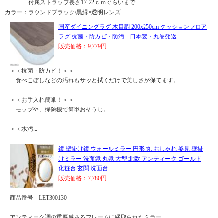
付属ストラップ長さ17-22ｃｍぐらいまで
カラー：ラウンドブラック/黒縁×透明レンズ
国産ダイニングラグ 木目調 200x250cm クッションフロア
ラグ 抗菌・防カビ・防汚・日本製・丸巻発送
販売価格：9,779円
＜＜抗菌・防カビ！＞＞
食べこぼしなどの汚れもサッと拭くだけで美しさが保てます。
＜＜お手入れ簡単！＞＞
モップや、掃除機で簡単おそうじ。
＜＜水汚...
鏡 壁掛け鏡 ウォールミラー 円形 丸 おしゃれ 姿見 壁掛
けミラー 洗面鏡 丸鏡 大型 北欧 アンティーク ゴールド
化粧台 玄関 洗面台
販売価格：7,780円
商品番号：LET300130
アンティーク調の重厚感あるフレームに縁取られたミラー