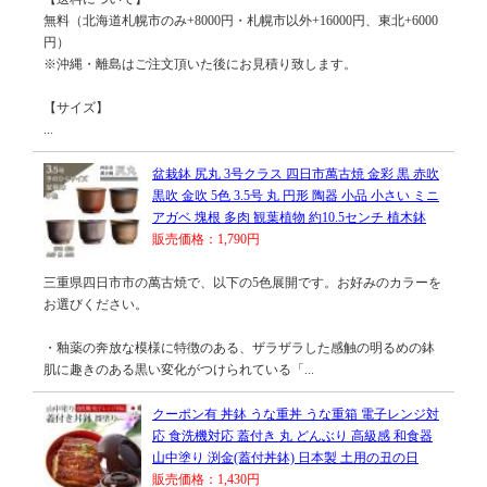
無料（北海道札幌市のみ+8000円・札幌市以外+16000円、東北+6000
円）
※沖縄・離島はご注文頂いた後にお見積り致します。
【サイズ】
...
盆栽鉢 尻丸 3号クラス 四日市萬古焼 金彩 黒 赤吹
黒吹 金吹 5色 3.5号 丸 円形 陶器 小品 小さい ミニ
アガベ 塊根 多肉 観葉植物 約10.5センチ 植木鉢
販売価格：1,790円
三重県四日市市の萬古焼で、以下の5色展開です。お好みのカラーを
お選びください。
・釉薬の奔放な模様に特徴のある、ザラザラした感触の明るめの鉢
肌に趣きのある黒い変化がつけられている「...
クーポン有 丼鉢 うな重丼 うな重箱 電子レンジ対
応 食洗機対応 蓋付き 丸 どんぶり 高級感 和食器
山中塗り 渕金(蓋付丼鉢) 日本製 土用の丑の日
販売価格：1,430円