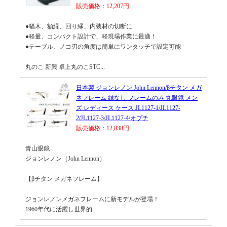
販売価格：12,207円
●幅木、額縁、回り縁、内装材の切断に
●軽量、コンパクト設計で、軽現場作業に最適！
●テーブル、ノコ刃の角度は簡単にワンタッチで設定可能
丸のこ 新興 卓上丸のこSTC...
日本製 ジョンレノン John Lennon/βチタン メガ
ネフレーム 縁なし フレームのみ 丸眼鏡 メン
ズ レディース ケース JL1127-1/JL1127-
2/JL1127-3/JL1127-4/オプチ
販売価格：12,838円
青山眼鏡
ジョンレノン（John Lennon）
【βチタン メガネフレーム】
ジョンレノンメガネフレームに新モデルが登場！
1960年代に活躍し世界的...