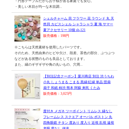
・円形テーブルだからお子様が居る家庭でも安心。
・美しい木目が均一な木目調...
シェルチャーム 貝 フラワー 花 ラウンド 丸 天
然貝 カピスシェル シャラシャラ 夏 海 サマー
夏アクセサリー 10個 sb-121
販売価格：198円
※こちらは天然素材を使用したパーツです。
そのため、天然由来のヒビや欠け、段差、茶色の部分、ぶつぶつ
などがある状態のものも良品としております。
また、縁のギザギザや角の丸いもの、穴周...
【別注記念クーポン】栗川商店 別注 渋うちわ
小丸 しょうまる こまる 黒縁/紅縁 単品 団扇
扇子 和紙 柿渋 熊本 阿蘇 来民 くたみ
販売価格：3,025円
度付き メガネ ツーポイント リムレス 縁なし
フレームレス スクエア オーバル ボストン 丸
四角眼鏡 チタン 度あり 度入り 近視 乱視 遠視
老眼 度なし 伊達