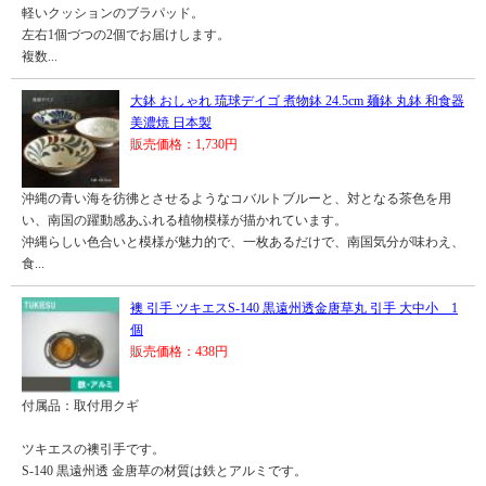
軽いクッションのブラパッド。
左右1個づつの2個でお届けします。
複数...
大鉢 おしゃれ 琉球デイゴ 煮物鉢 24.5cm 麺鉢 丸鉢 和食器
美濃焼 日本製
販売価格：1,730円
沖縄の青い海を彷彿とさせるようなコバルトブルーと、対となる茶色を用
い、南国の躍動感あふれる植物模様が描かれています。
沖縄らしい色合いと模様が魅力的で、一枚あるだけで、南国気分が味わえ、
食...
襖 引手 ツキエスS-140 黒遠州透金唐草丸 引手 大中小 1
個
販売価格：438円
付属品：取付用クギ
ツキエスの襖引手です。
S-140 黒遠州透 金唐草の材質は鉄とアルミです。