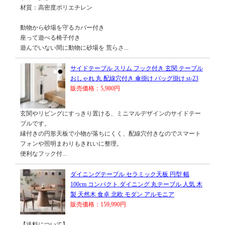
材質：高密度ポリエチレン
動物から砂場を守るカバー付き
座って遊べる椅子付き
遊んでいない間に動物に砂場を 荒らさ...
サイドテーブル スリム フック付き 玄関 テーブル
おしゃれ 丸 配線穴付き 傘掛け バッグ掛け st-23
販売価格：5,980円
玄関やリビングにすっきり置ける、ミニマルデザインのサイドテー
ブルです。
縁付きの円形天板で小物が落ちにくく、配線穴付きなのでスマート
フォンや照明まわりもきれいに整理。
便利なフック付...
ダイニングテーブル セラミック天板 円型 幅
100cm コンパクト ダイニング 丸テーブル 人気 木
製 天然木 食卓 北欧 モダン アルモニア
販売価格：159,990円
【送料について】