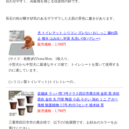
合わせやすく、高級感を感じる信楽焼の鉢です。
長石の粒が醸す砂気のあるザラザラした土肌の景色に趣きがあります。
犬 トイレマット シリコン ズレない おしっこ 漏れ防
止 撥水 はみ出し対策 丸洗いOK (グレー)
販売価格：2,180円
(サイズ・枚数)約55cmx38cm、1枚入り。
小型犬から中型犬に最適なサイズ感で、トイレシートを置いて使用する
のに適しています。
(シリコン製トイレマット)トイレトレーの...
盆栽鉢 ラッパ型 3号クラス四日市萬古焼 金彩 黒 赤吹
黒吹 金吹 丸 円形 陶器 小品 小さい 深め ミニ アガベ
塊根 観葉植物 3.5号 約10.5センチ 植木鉢 苔
販売価格：1,790円
三重県四日市市の萬古焼で、以下の5色展開です。お好みのカラーをお
選びください。