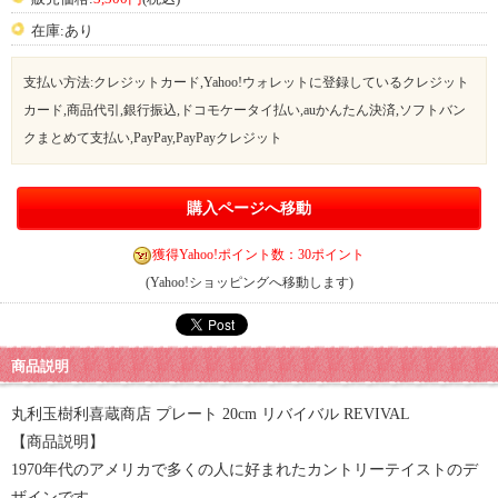
在庫:あり
支払い方法:クレジットカード,Yahoo!ウォレットに登録しているクレジット
カード,商品代引,銀行振込,ドコモケータイ払い,auかんたん決済,ソフトバン
クまとめて支払い,PayPay,PayPayクレジット
購入ページへ移動
獲得Yahoo!ポイント数：30ポイント
(Yahoo!ショッピングへ移動します)
商品説明
丸利玉樹利喜蔵商店 プレート 20cm リバイバル REVIVAL
【商品説明】
1970年代のアメリカで多くの人に好まれたカントリーテイストのデ
ザインです。