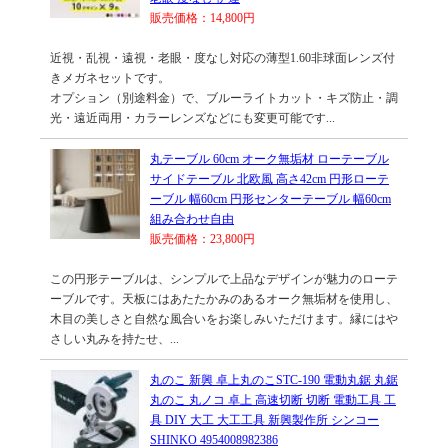
販売価格：14,800円
近視・乱視・遠視・老眼・度なし対応の薄型1.60非球面レンズ付
きメガネセットです。
オプション（別途料金）で、ブルーライトカット・キズ防止・調
光・遠近両用・カラーレンズなどにも変更可能です...
丸テーブル 60cm オーク無垢材 ローテーブル
サイドテーブル 北欧風 高さ42cm 円形ローテ
ーブル 幅60cm 円形センターテーブル 幅60cm
組み合わせ自由
販売価格：23,800円
この円形テーブルは、シンプルで上品なデザインが魅力のローテ
ーブルです。天板にはあたたかみのあるオーク無垢材を使用し、
木目の美しさと自然な風合いをお楽しみいただけます。縁にはや
さしい丸みを持たせ、...
丸のこ 新興 卓上丸のこSTC-190 電動丸鋸 丸鋸
丸のこ 丸ノコ 卓上 高速切断 切断 電動工具 工
具 DIY 大工 大工工具 新興製作所 シンコー
SHINKO 4954008982386