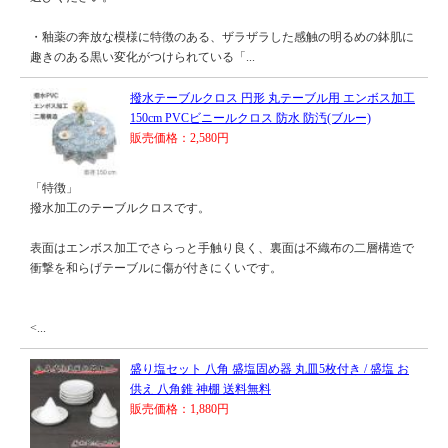
・釉薬の奔放な模様に特徴のある、ザラザラした感触の明るめの鉢肌に
趣きのある黒い変化がつけられている「...
撥水テーブルクロス 円形 丸テーブル用 エンボス加工
150cm PVCビニールクロス 防水 防汚(ブルー)
販売価格：2,580円
「特徴」
撥水加工のテーブルクロスです。
表面はエンボス加工でさらっと手触り良く、裏面は不織布の二層構造で
衝撃を和らげテーブルに傷が付きにくいです。
<...
盛り塩セット 八角 盛塩固め器 丸皿5枚付き / 盛塩 お
供え 八角錐 神棚 送料無料
販売価格：1,880円