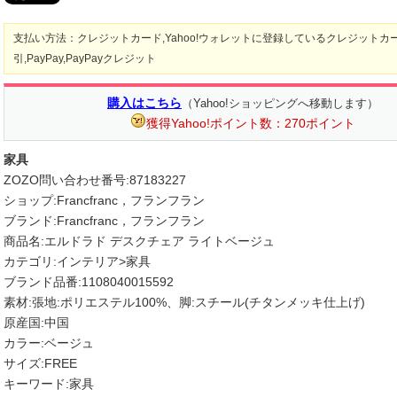
支払い方法：クレジットカード,Yahoo!ウォレットに登録しているクレジットカ
引,PayPay,PayPayクレジット
購入はこちら
（Yahoo!ショッピングへ移動します）
獲得Yahoo!ポイント数：270ポイント
家具
ZOZO問い合わせ番号:87183227
ショップ:Francfranc，フランフラン
ブランド:Francfranc，フランフラン
商品名:エルドラド デスクチェア ライトベージュ
カテゴリ:インテリア>家具
ブランド品番:1108040015592
素材:張地:ポリエステル100%、脚:スチール(チタンメッキ仕上げ)
原産国:中国
カラー:ベージュ
サイズ:FREE
キーワード:家具