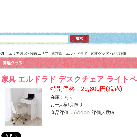
TOP
›
エリア選択
›
関東エリア
›
東京都
›
エル・ドラド
›
関連グッズ
›
商品詳細
家具 エルドラド デスクチェア ライト
特別価格：29,800円(税込)
在庫：あり
お一人様1点限り
商品評価：
(評価人数0)