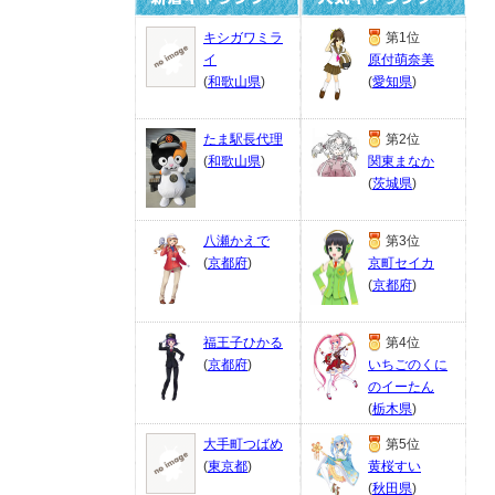
キシガワミラ
第1位
イ
原付萌奈美
(
和歌山県
)
(
愛知県
)
たま駅長代理
第2位
(
和歌山県
)
関東まなか
(
茨城県
)
八瀬かえで
第3位
(
京都府
)
京町セイカ
(
京都府
)
福王子ひかる
第4位
(
京都府
)
いちごのくに
のイーたん
(
栃木県
)
大手町つばめ
第5位
(
東京都
)
黄桜すい
(
秋田県
)