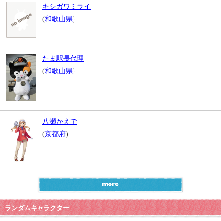
キシガワミライ
(
和歌山県
)
たま駅長代理
(
和歌山県
)
八瀬かえで
(
京都府
)
ランダムキャラクター