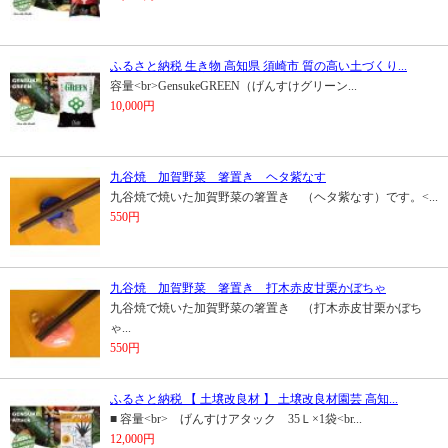
ふるさと納税 生き物 高知県 須崎市 質の高い土づくり...
容量<br>GensukeGREEN（げんすけグリーン...
10,000円
九谷焼 加賀野菜 箸置き ヘタ紫なす
九谷焼で焼いた加賀野菜の箸置き （ヘタ紫なす）です。<...
550円
九谷焼 加賀野菜 箸置き 打木赤皮甘栗かぼちゃ
九谷焼で焼いた加賀野菜の箸置き （打木赤皮甘栗かぼち
ゃ...
550円
ふるさと納税 【 土壌改良材 】 土壌改良材園芸 高知...
■ 容量<br> げんすけアタック 35Ｌ×1袋<br...
12,000円