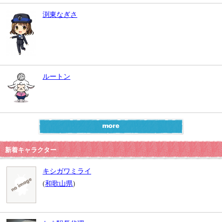
渕東なぎさ
ルートン
新着キャラクター
キシガワミライ
(
和歌山県
)