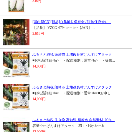
338円
[国内盤CD][新品]白鳥踊り保存会 / 現地保存会に...
【品番】 VZCG-679<br><br>【JAN】 ...
2,619円
ふるさと納税 須崎市 土壌改良材げんすけアタック
■お礼品詳細<br> ・配送種別：通常<br> ・提供...
14,000円
ふるさと納税 須崎市 土壌改良材げんすけアタック
■お礼品詳細<br> ・配送種別：通常<br>■お申し...
14,000円
ふるさと納税 生き物 高知県 須崎市 自然素材100％...
容量<br>げんすけアタック 35Ｌ×1袋<br><b...
12,000円