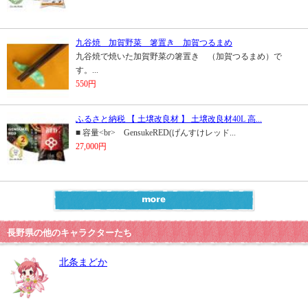
九谷焼 加賀野菜 箸置き 加賀つるまめ
九谷焼で焼いた加賀野菜の箸置き （加賀つるまめ）で
す。...
550円
ふるさと納税 【 土壌改良材 】 土壌改良材40L 高...
■ 容量<br> GensukeRED(げんすけレッド...
27,000円
長野県の他のキャラクターたち
北条まどか