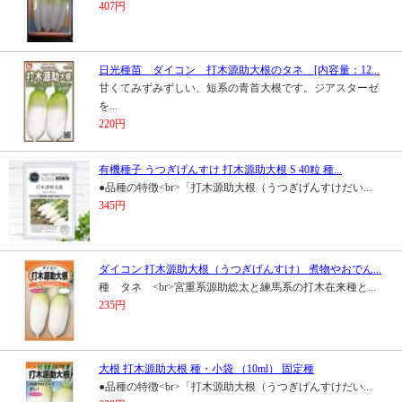
407円
日光種苗 ダイコン 打木源助大根のタネ [内容量：12...
甘くてみずみずしい、短系の青首大根です。ジアスターゼ
を...
220円
有機種子 うつぎげんすけ 打木源助大根 S 40粒 種...
●品種の特徴<br>「打木源助大根（うつぎげんすけだい...
345円
ダイコン 打木源助大根（うつぎげんすけ） 煮物やおでん...
種 タネ <br>宮重系源助総太と練馬系の打木在来種と...
235円
大根 打木源助大根 種・小袋 （10ml） 固定種
●品種の特徴<br>「打木源助大根（うつぎげんすけだい...