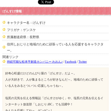
げんすけ情報
キャラクター名：げんすけ
フリガナ：ゲンスケ
所属都道府県：長野県
信州しおじりと地域のために頑張っている人を応援するキャラクタ
ー。
関連リンク
持続可能な松本平創造カンパニー わおん♪
/
Facebook
/
Twitter
好奇心旺盛だけどのんびり屋の「げんすけ」だよ～。
人が大好きで、人が集まるところが好きなんだ～。地域のために頑張って
いる人をみるとついつい応援しちゃうね～。
塩尻の元気を伝える情報誌「げんすけがゆく」や、塩尻の元気を伝えるイ
ンターネット放送部「しおじり.iBC」でも活躍中！
みんなも応援してね～。ゲンゲン！