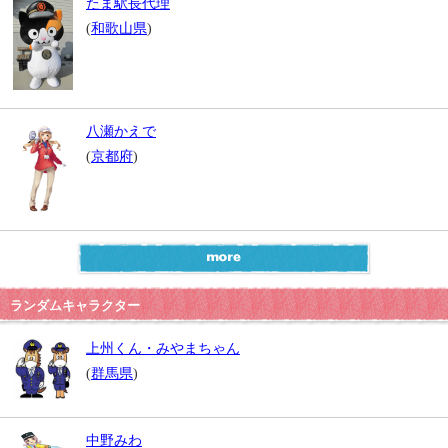
たま駅長代理
(
和歌山県
)
八瀬かえで
(
京都府
)
ランダムキャラクター
上州くん・みやまちゃん
(
群馬県
)
中野みわ