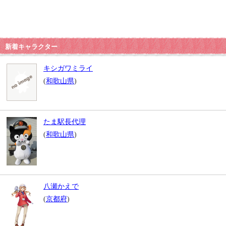
新着キャラクター
キシガワミライ
(
和歌山県
)
たま駅長代理
(
和歌山県
)
八瀬かえで
(
京都府
)