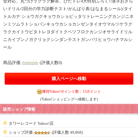
全対応、丸つけラクラク解答、ぴたトレ4大特別ふろく!/漢字おさら
いドリル/2回分の学力診断テスト/がんばり表/はなまるシール)/タイ
トルカナ:ショウガクキョウカショピッタリトレーニングカンジニネ
ンミツムラトショバンキョウカショカンゼンタイオウマルツケラク
ラクカイトウピタトレヨダイトクベツフロクカンジオサライドリル
ニカイブンノガクリョクシンダンテストガンバリヒョウハナマルシ
ール
商品評価:
(評価人数0)
購入ページへ移動
獲得Yahoo!ポイント数：13ポイント
(Yahoo!ショッピングへ移動します)
販売ショップ情報
タワーレコード Yahoo!店
ショップ評価:
(評価人数 49,868)