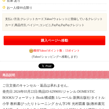
在庫:あり
お一人様99点限り
支払い方法:クレジットカード,Yahoo!ウォレットに登録しているクレジット
カード,商品代引,ペイジー,コンビニ,PayPay,PayPayクレジット
購入ページへ移動
獲得Yahoo!ポイント数：13ポイント
(Yahoo!ショッピングへ移動します)
商品説明
ご注文後のキャンセル・返品は承れません。
発売日:2024年03月22日/商品ID:6299691/ジャンル:DOMESTIC
BOOKS/フォーマット:Book/構成数:1/レーベル:新興出版社/タイトル:
小学 教科書ぴったりトレーニング かん字2年 光村図書 版(教科書完