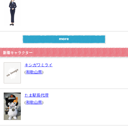
新着キャラクター
キシガワミライ
(
和歌山県
)
たま駅長代理
(
和歌山県
)