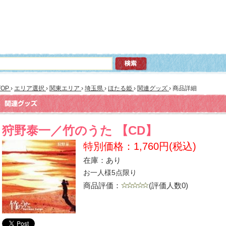
TOP
›
エリア選択
›
関東エリア
›
埼玉県
›
ほたる姫
›
関連グッズ
›
商品詳細
狩野泰一／竹のうた 【CD】
特別価格：1,760円(税込)
在庫：あり
お一人様5点限り
商品評価：
(評価人数0)