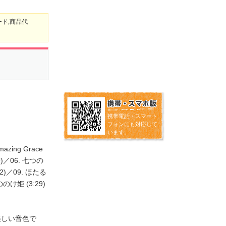
ード,商品代
携帯電話・スマート
フォンにも対応して
います。
azing Grace
9)／06. 七つの
:22)／09. ほたる
ののけ姫 (3:29)
美しい音色で