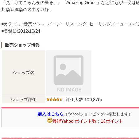
「見上げてごらん夜の星を」、「Amazing Grace」など誰もが一度
邦楽や洋楽の名曲を収録。
■カテゴリ_音楽ソフト_イージーリスニング_ヒーリング／ニューエイ
■登録日:2012/10/24
販売ショップ情報
ショップ名
ショップ評価
(評価人数 109,870)
購入はこちら
（Yahoo!ショッピングへ移動します）
獲得Yahoo!ポイント数：16ポイント