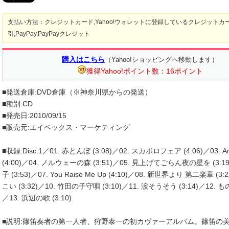
支払い方法：クレジットカード,Yahoo!ウォレットに登録しているクレジットカ
引,PayPay,PayPayクレジット
購入はこちら
（Yahoo!ショッピングへ移動します）
獲得Yahoo!ポイント数：16ポイント
■発送倉庫:DVD倉庫（※神奈川県からの発送）
■種別:CD
■発売日:2010/09/15
■販売元:エイベックス・マーケティング
■収録:Disc.1／01. 赤とんぼ (3:08)／02. スカボロフェア (4:06)／03. Am
(4:00)／04. ノルウェーの森 (3:51)／05. 見上げてごらん夜の星を (3:1
子 (3:53)／07. You Raise Me Up (4:10)／08. 新世界より 第二楽章 (3
こい (3:32)／10. 竹田の子守唄 (3:10)／11. 涙そうそう (3:14)／12. も
／13. 浜辺の歌 (3:10)
■説明:篠笛奏者の第一人者、狩野泰一の初カヴァーアルバム。篠笛の