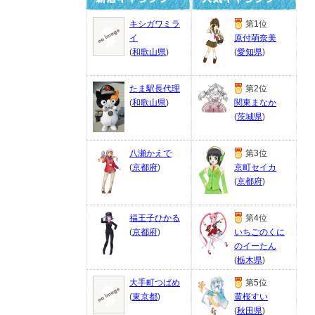
キシガワミラ
第1位
イ
原付萌奈美
(
和歌山県
)
(
愛知県
)
たま駅長代理
第2位
(
和歌山県
)
関東まなか
(
茨城県
)
八瀬かえで
第3位
(
京都府
)
京町セイカ
(
京都府
)
福王子ひかる
第4位
(
京都府
)
いちごのくに
のイーたん
(
栃木県
)
大手町つばめ
第5位
(
東京都
)
黄桜すい
(
秋田県
)