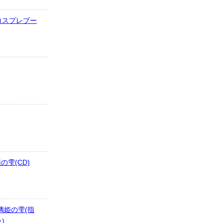
コスプレブー
雫(CD)
璃姫の雫(指
)