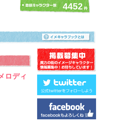
4452
メロディ