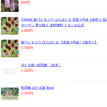
550円
ITANSE 姫ワレモコウ ばらほたる 花苗 4号鉢 1個売り 
ガーデン 寄せ植え 送料無料 イタンセ公式
3,480円
姫ワレモコウ ばらほたる 【花苗 4号鉢／1個売り】
3,706円
ほたる姫 / 松田勉 〔絵本〕
1,100円
松田勉 ほたる姫 Book
1,100円