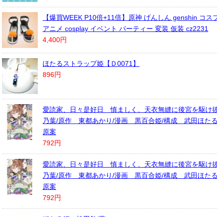
【爆買WEEK P10倍+11倍】原神 げんしん genshin コ
アニメ cosplay イベント パーティー 変装 仮装 cz2231
4,400円
ほたるストラップ姫【Ｄ0071】
896円
愛読家、日々是好日 慎ましく、天衣無縫に後宮を駆け抜
乃葉/原作 東都あかり/漫画 黒百合姫/構成 武田ほたる
原案
792円
愛読家、日々是好日 慎ましく、天衣無縫に後宮を駆け抜
乃葉/原作 東都あかり/漫画 黒百合姫/構成 武田ほたる
原案
792円