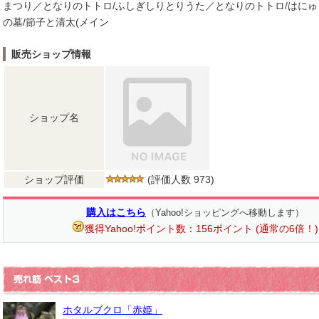
まつり／となりのトトロ/ふしぎしりとりうた／となりのトトロ/はに
の墓/節子と清太(メイン
販売ショップ情報
ショップ名
ショップ評価
(評価人数 973)
購入はこちら
（Yahoo!ショッピングへ移動します）
獲得Yahoo!ポイント数：156ポイント (通常の6倍！)
ホタルブクロ「赤姫」