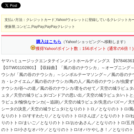
支払い方法：クレジットカード,Yahoo!ウォレットに登録しているクレジットカー
便振替,コンビニ,PayPay,PayPayクレジット
購入はこちら
（Yahoo!ショッピングへ移動します）
獲得Yahoo!ポイント数：156ポイント (通常の6倍！)
ヤマハミュージックエンタテインメントホールディングス 【978463612
【GTW01102801】【収録曲】「風の谷のナウシカ」～オープニング
ウシカ/「風の谷のナウシカ」～シンボルテーマソング～／風の谷のナ
カ・レクイエム／風の谷のナウシカ/鳥の人／風の谷のナウシカ/虫愛
ナウシカ/谷への道／風の谷のナウシカ/君をのせて／天空の城ラピュタ
ュタ／天空の城ラピュタ/ゴンドアの思い出／天空の城ラピュタ/ハト
ラピュタ/愉快なケンカ(～追跡)／天空の城ラピュタ/失意のパズー／天
シータの決意／天空の城ラピュタ/となりのトトロ／となりのトトロ/
なりのトトロ/すすわたり／となりのトトロ/さんぽ／となりのトトロ/
りのトトロ/まいご／となりのトトロ/おかあさん／となりのトトロ/五
のトトロ/小さなオバケ／となりのトトロ/オバケやしき！／となりのト