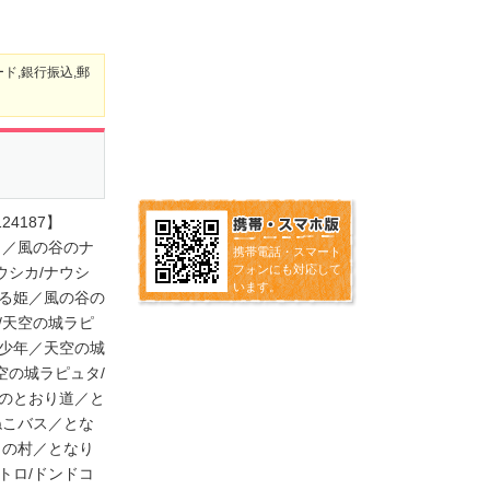
ド,銀行振込,郵
4187】
～／風の谷のナ
携帯電話・スマート
フォンにも対応して
ウシカ/ナウシ
います。
ずる姫／風の谷の
/天空の城ラピ
と少年／天空の城
空の城ラピュタ/
風のとおり道／と
ねこバス／とな
月の村／となり
トロ/ドンドコ