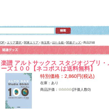
TOP
›
エリア選択
›
関東エリア
›
埼玉県
›
ほたる姫
›
関連グッズ
›
商品詳細
楽譜 アルトサックス スタジオジブリ・
ーズ１００【ネコポスは送料無料】
特別価格：2,860円(税込)
在庫：あり
商品評価：
(評価人数0)