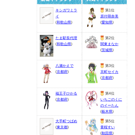
キシガワミラ
第1位
イ
原付萌奈美
(
和歌山県
)
(
愛知県
)
たま駅長代理
第2位
(
和歌山県
)
関東まなか
(
茨城県
)
八瀬かえで
第3位
(
京都府
)
京町セイカ
(
京都府
)
福王子ひかる
第4位
(
京都府
)
いちごのくに
のイーたん
(
栃木県
)
大手町つばめ
第5位
(
東京都
)
黄桜すい
(
秋田県
)