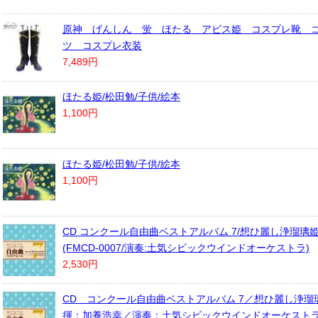
原神 げんしん 蛍 ほたる アビス姫 コスプレ靴 
ツ コスプレ衣装
7,489円
ほたる姫/松田勉/子供/絵本
1,100円
ほたる姫/松田勉/子供/絵本
1,100円
CD コンクール自由曲ベストアルバム 7/想ひ麗し浄瑠璃姫の
(FMCD-0007/演奏:土気シビックウインドオーケストラ)
2,530円
CD コンクール自由曲ベストアルバム 7／想ひ麗し浄瑠
揮：加養浩幸／演奏：土気シビックウインドオーケストラ