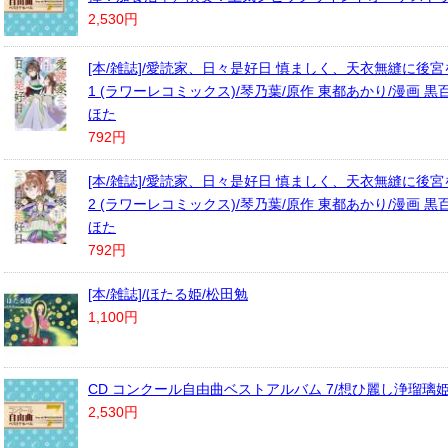
2,530円
[本/雑誌]/愛読家、日々是好日 慎ましく、天衣無縫に後
1 (ラワーレコミックス)/琴乃葉/原作 東都あかり/漫画 黒
ほた
792円
[本/雑誌]/愛読家、日々是好日 慎ましく、天衣無縫に後
2 (ラワーレコミックス)/琴乃葉/原作 東都あかり/漫画 黒
ほた
792円
[本/雑誌]/ほたる姫/松田勉
1,100円
CD コンクール自由曲ベストアルバム 7/想ひ麗し浄瑠璃
2,530円