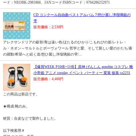
ード：NEOBK-2981866、JANコード/ISBNコード：9784286252971
CD コンクール自由曲ベストアルバム 7/想ひ麗し浄瑠璃姫の
雫
販売価格：2,530円
アレクサンドリアの叡智/青は遠い色/ほたるのひかり/こもれびの坂/レトレ・
ル・ネオン～サルトルとボーヴォワール 哲学と愛、そして新しい愛のかたち/蒼
の躍動/希望へと続く道/想ひ麗し浄瑠璃姫の雫/...
【爆買WEEK P10倍+11倍】原神 げんしん genshin コスプレ 靴
小帝姫 アニメ cosplay イベント パーティー 変装 仮装 cz2231
販売価格：4,400円
この商品は新品です。
★構成:靴のみ。
材質：合皮などで製作しました。
以下検索用＃