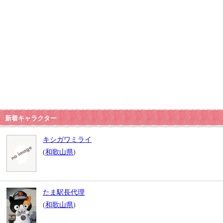
新着キャラクター
キシガワミライ
(
和歌山県
)
たま駅長代理
(
和歌山県
)