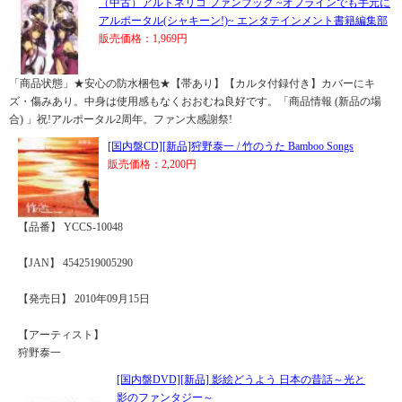
（中古）アルトネリコ ファンブック ~オフラインでも手元に
アルポータル(シャキーン!)~ エンタテインメント書籍編集部
販売価格：1,969円
「商品状態」★安心の防水梱包★【帯あり】【カルタ付録付き】カバーにキ
ズ・傷みあり。中身は使用感もなくおおむね良好です。「商品情報 (新品の場
合) 」祝!アルポータル2周年。ファン大感謝祭!
[国内盤CD][新品]狩野泰一 / 竹のうた Bamboo Songs
販売価格：2,200円
【品番】 YCCS-10048
【JAN】 4542519005290
【発売日】 2010年09月15日
【アーティスト】
狩野泰一
[国内盤DVD][新品] 影絵どうよう 日本の昔話～光と
影のファンタジー～