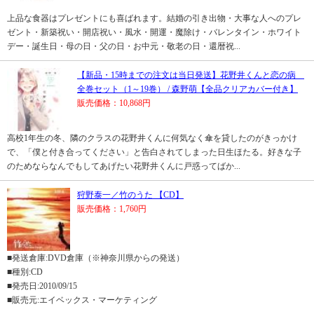
上品な食器はプレゼントにも喜ばれます。結婚の引き出物・大事な人へのプレ
ゼント・新築祝い・開店祝い・風水・開運・魔除け・バレンタイン・ホワイト
デー・誕生日・母の日・父の日・お中元・敬老の日・還暦祝...
【新品・15時までの注文は当日発送】花野井くんと恋の病
全巻セット（1～19巻） / 森野萌【全品クリアカバー付き】
販売価格：10,868円
高校1年生の冬、隣のクラスの花野井くんに何気なく傘を貸したのがきっかけ
で、「僕と付き合ってください」と告白されてしまった日生ほたる。好きな子
のためならなんでもしてあげたい花野井くんに戸惑ってばか...
狩野泰一／竹のうた 【CD】
販売価格：1,760円
■発送倉庫:DVD倉庫（※神奈川県からの発送）
■種別:CD
■発売日:2010/09/15
■販売元:エイベックス・マーケティング