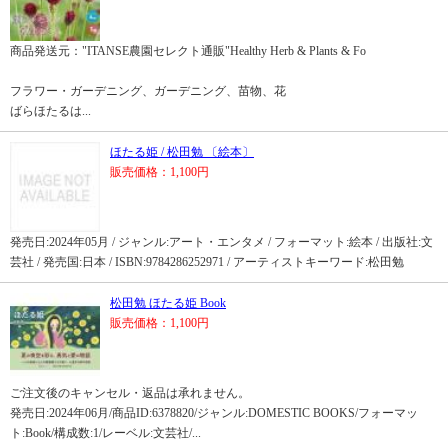
商品発送元："ITANSE農園セレクト通販"Healthy Herb & Plants & Fo
フラワー・ガーデニング、ガーデニング、苗物、花
ばらほたるは...
ほたる姫 / 松田勉 〔絵本〕
販売価格：1,100円
発売日:2024年05月 / ジャンル:アート・エンタメ / フォーマット:絵本 / 出版社:文
芸社 / 発売国:日本 / ISBN:9784286252971 / アーティストキーワード:松田勉
松田勉 ほたる姫 Book
販売価格：1,100円
ご注文後のキャンセル・返品は承れません。
発売日:2024年06月/商品ID:6378820/ジャンル:DOMESTIC BOOKS/フォーマッ
ト:Book/構成数:1/レーベル:文芸社/...