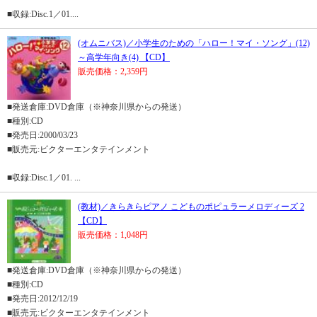
■収録:Disc.1／01....
(オムニバス)／小学生のための「ハロー！マイ・ソング」(12)
～高学年向き(4) 【CD】
販売価格：2,359円
■発送倉庫:DVD倉庫（※神奈川県からの発送）
■種別:CD
■発売日:2000/03/23
■販売元:ビクターエンタテインメント
■収録:Disc.1／01. ...
(教材)／きらきらピアノ こどものポピュラーメロディーズ 2
【CD】
販売価格：1,048円
■発送倉庫:DVD倉庫（※神奈川県からの発送）
■種別:CD
■発売日:2012/12/19
■販売元:ビクターエンタテインメント