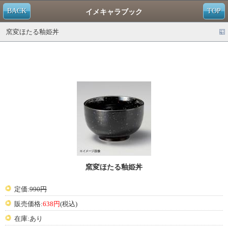
BACK
TOP
イメキャラブック
窯変ほたる釉姫丼
窯変ほたる釉姫丼
定価:
990円
販売価格:
638円
(税込)
在庫:あり