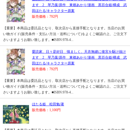
ます 2 琴乃葉/原作 東都あかり/漫画 黒百合姫/構成 武
田ほたる/キャラクター原案
販売価格：792円
【重要】本商品は委託品となり、取次店から直接手配となります。当店のお買
い物ガイド(販売条件・支払い方法・送料について)をよくご確認の上、ご注文下
さいますようお願い致します。■ISBN:978-4...
愛読家、日々是好日 慎ましく、天衣無縫に後宮を駆け抜け
ます 2 琴乃葉/原作 東都あかり/漫画 黒百合姫/構成 武
田ほたる/キャラクター原案
販売価格：792円
【重要】本商品は委託品となり、取次店から直接手配となります。当店のお買
い物ガイド(販売条件・支払い方法・送料について)をよくご確認の上、ご注文下
さいますようお願い致します。■ISBN:978-4...
ほたる姫 松田勉/著
販売価格：1,100円