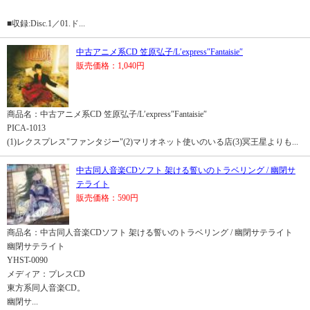
■収録:Disc.1／01.ド...
中古アニメ系CD 笠原弘子/L′express″Fantaisie″
販売価格：1,040円
商品名：中古アニメ系CD 笠原弘子/L′express″Fantaisie″
PICA-1013
(1)レクスプレス"ファンタジー"(2)マリオネット使いのいる店(3)冥王星よりも...
中古同人音楽CDソフト 架ける誓いのトラベリング / 幽閉サ
テライト
販売価格：590円
商品名：中古同人音楽CDソフト 架ける誓いのトラベリング / 幽閉サテライト
幽閉サテライト
YHST-0090
メディア：プレスCD
東方系同人音楽CD。
幽閉サ...