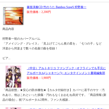
篠笛演奏CD 竹のうた Bamboo SongS 狩野泰一
販売価格：2,200円
商品内容
狩野泰一初のカバーアルバム
「アメイジング・グレイス」「見上げてごらん夜の星を」「七つの子」など
洋楽から邦楽まで数々の名曲13曲を収録！
ピア...
（中古）アルトネリコ ファンブック ~オフラインでも手元に
アルポータル(シャキーン!)~ エンタテインメント書籍編集部
販売価格：1,969円
「商品状態」★安心の防水梱包★【カルタ付録付き】カバーに若干のヤケ・汚
れあり。他はこれといった損傷・汚れもなくおおむね良好です。「商品情報 (新
品の場合) 」祝!アルポータル2周年。ファン大感謝...