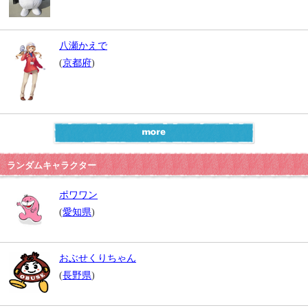
八瀬かえで
(
京都府
)
ランダムキャラクター
ポワワン
(
愛知県
)
おぶせくりちゃん
(
長野県
)