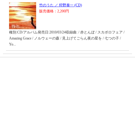
竹のうた ／ 狩野泰一 (CD)
販売価格：2,200円
種別:CD/アルバム発売日:2010/03/24収録曲: / 赤とんぼ / スカボロフェア /
Amazing Grace / ノルウェーの森 / 見上げてごらん夜の星を / 七つの子 /
Yo...