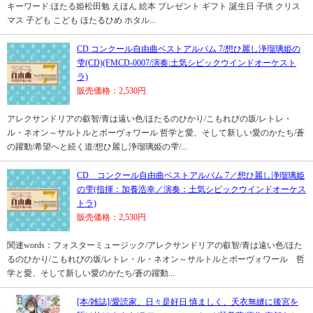
キーワード:ほたる姫松田勉 えほん 絵本 プレゼント ギフト 誕生日 子供 クリス
マス 子ども こども ほたるひめ ホタル...
CD コンクール自由曲ベストアルバム 7/想ひ麗し浄瑠璃姫の
雫(CD)(FMCD-0007/演奏:土気シビックウインドオーケスト
ラ)
販売価格：2,530円
アレクサンドリアの叡智/青は遠い色/ほたるのひかり/こもれびの坂/レトレ・
ル・ネオン～サルトルとボーヴォワール 哲学と愛、そして新しい愛のかたち/蒼
の躍動/希望へと続く道/想ひ麗し浄瑠璃姫の雫/...
CD コンクール自由曲ベストアルバム 7／想ひ麗し浄瑠璃姫
の雫(指揮：加養浩幸／演奏：土気シビックウインドオーケス
トラ)
販売価格：2,530円
関連words：フォスターミュージック/アレクサンドリアの叡智/青は遠い色/ほた
るのひかり/こもれびの坂/レトレ・ル・ネオン～サルトルとボーヴォワール 哲
学と愛、そして新しい愛のかたち/蒼の躍動...
[本/雑誌]/愛読家、日々是好日 慎ましく、天衣無縫に後宮を