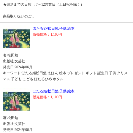
★発送までの日数 ：7～12営業日（土日祝を除く）
商品取り扱いのご...
ほたる姫/松田勉/子供/絵本
販売価格：1,100円
著:松田勉
出版社:文芸社
発売日:2024年06月
キーワード:ほたる姫松田勉 えほん 絵本 プレゼント ギフト 誕生日 子供 クリス
マス 子ども こども ほたるひめ ホタル...
ほたる姫/松田勉/子供/絵本
販売価格：1,100円
著:松田勉
出版社:文芸社
発売日:2024年06月