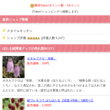
獲得Yahoo!ポイント数：5ポイント
(Yahoo!ショッピングへ移動します)
販売ショップ情報
スタイルキッチン
ショップ評価:
(評価人数 6,247)
ほたる姫関連グッズの売れ筋BEST3
ホタルブクロ「赤姫」
販売価格：550円
ホタルブクロは「蛍袋」「火垂る袋（ほたるぶくろ）」「穂垂る袋（ほたるぶ
くろ）」などと表記され、昔この花に子どもがホタルをつかまえては入れて遊
んだとか、提灯に似ている（提灯は火垂袋と呼ばれた）とか...
姫ワレモコウ ばらほたる 【花苗 4号鉢／1個売り】
販売価格：3,706円