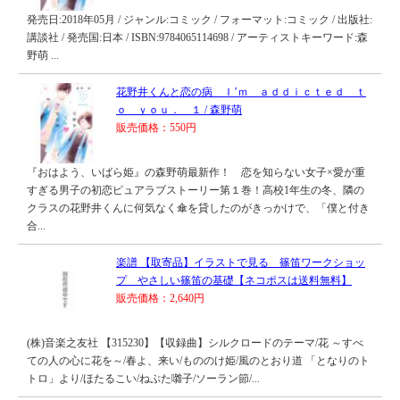
発売日:2018年05月 / ジャンル:コミック / フォーマット:コミック / 出版社:
講談社 / 発売国:日本 / ISBN:9784065114698 / アーティストキーワード:森
野萌 ...
花野井くんと恋の病 Ｉ’ｍ ａｄｄｉｃｔｅｄ ｔ
ｏ ｙｏｕ． １ / 森野萌
販売価格：550円
『おはよう、いばら姫』の森野萌最新作！ 恋を知らない女子×愛が重
すぎる男子の初恋ピュアラブストーリー第１巻！高校1年生の冬、隣の
クラスの花野井くんに何気なく傘を貸したのがきっかけで、「僕と付き
合...
楽譜 【取寄品】イラストで見る 篠笛ワークショッ
プ やさしい篠笛の基礎【ネコポスは送料無料】
販売価格：2,640円
(株)音楽之友社 【315230】【収録曲】シルクロードのテーマ/花 ～すべ
ての人の心に花を～/春よ、来い/もののけ姫/風のとおり道 「となりのト
トロ」より/ほたるこい/ねぷた囃子/ソーラン節/...