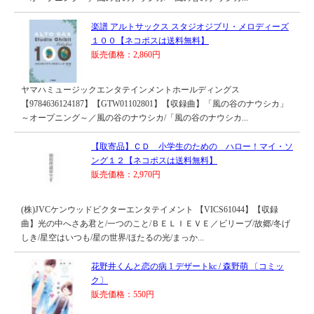
楽譜 アルトサックス スタジオジブリ・メロディーズ
１００【ネコポスは送料無料】
販売価格：2,860円
ヤマハミュージックエンタテインメントホールディングス
【9784636124187】【GTW01102801】【収録曲】「風の谷のナウシカ」
～オープニング～／風の谷のナウシカ/「風の谷のナウシカ...
【取寄品】ＣＤ 小学生のための ハロー！マイ・ソ
ング１２【ネコポスは送料無料】
販売価格：2,970円
(株)JVCケンウッドビクターエンタテイメント 【VICS61044】【収録
曲】光の中へさあ君と/一つのこと/ＢＥＬＩＥＶＥ／ビリーブ/故郷/冬げ
しき/星空はいつも/星の世界/ほたるの光/まっか...
花野井くんと恋の病 1 デザートkc / 森野萌 〔コミッ
ク〕
販売価格：550円