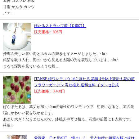
原神 コスプレ 衣装
甘雨 かんう カンウ
ノエ...
ほたるストラップ姫【Ｄ0071】
販売価格：896円
沖縄の美しい青い海とホタルの輝きをイメージしました。<br>
銀箔を取り入れ、海の中から見える太陽の光を表現しています。<br>
まるで深海を見ているような気...
ITANSE 姫ワレモコウ ばらほたる 花苗 4号鉢 1個売り 花の苗
フラワーガーデン 寄せ植え 送料無料 イタンセ公式
販売価格：3,480円
ばらほたるは、草丈が20～40cmの矮性のワレモコウで、初夏になると、茎の先
端にかわいい花を咲かせます。
あまり大きくなりませんので、鉢植えや寄せ植え、花壇の前景にも人気です。
落葉...
愛読家、日々是好日 慎ましく、天衣無縫に後宮を駆け抜け