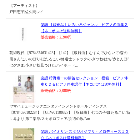
【アーティスト】
戸田恵子|佐久間レイ...
楽譜 【取寄品】いろいろジャンル ピアノ名曲集２
【ネコポスは送料無料】
販売価格：2,200円
芸術現代 【9784874631423】【142】【収録曲】むすんでひらいて/森の
熊さん/こいのぼり/ほたるこい/修道士ジャック/小ぎつね/はち/赤とんぼ/
七夕さま/小さい秋見つけた/ハイホー（...
楽譜 狩野泰一の篠笛セレクション 模範・ピアノ伴
奏ＣＤ＆ピアノ伴奏譜付【ネコポスは送料無料】
販売価格：3,080円
ヤマハミュージックエンタテインメントホールディングス
【9784636102284】【GTW01100327】【収録曲】七つの子/ほたるこい/新
世界より 第二楽章/スカボロフェア/浜辺の歌/Am...
楽譜 バイオリン スタジオジブリ・メロディーズ１０
０【ネコポスは送料無料】