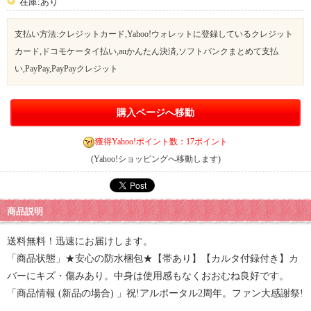
在庫:あり
支払い方法:クレジットカード,Yahoo!ウォレットに登録しているクレジット
カード,ドコモケータイ払い,auかんたん決済,ソフトバンクまとめて支払
い,PayPay,PayPayクレジット
購入ページへ移動
獲得Yahoo!ポイント数：17ポイント
(Yahoo!ショッピングへ移動します)
商品説明
送料無料！迅速にお届けします。
「商品状態」★安心の防水梱包★【帯あり】【カルタ付録付き】カ
バーにキズ・傷みあり。中身は使用感もなくおおむね良好です。
「商品情報 (新品の場合) 」祝!アルポータル2周年。ファン大感謝祭!