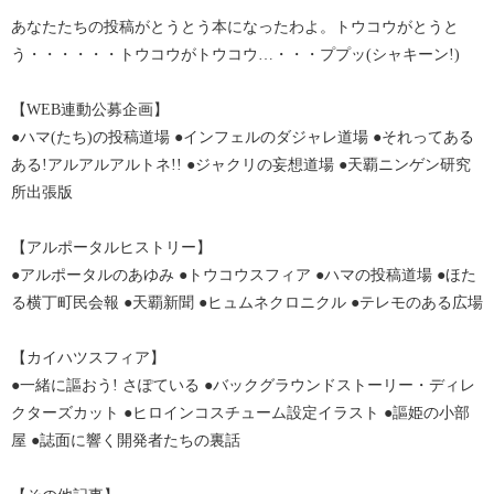
あなたたちの投稿がとうとう本になったわよ。トウコウがとうと
う・・・・・・トウコウがトウコウ…・・・ププッ(シャキーン!)
【WEB連動公募企画】
●ハマ(たち)の投稿道場 ●インフェルのダジャレ道場 ●それってある
ある!アルアルアルトネ!! ●ジャクリの妄想道場 ●天覇ニンゲン研究
所出張版
【アルポータルヒストリー】
●アルポータルのあゆみ ●トウコウスフィア ●ハマの投稿道場 ●ほた
る横丁町民会報 ●天覇新聞 ●ヒュムネクロニクル ●テレモのある広場
【カイハツスフィア】
●一緒に謳おう! さぽている ●バックグラウンドストーリー・ディレ
クターズカット ●ヒロインコスチューム設定イラスト ●謳姫の小部
屋 ●誌面に響く開発者たちの裏話