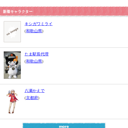
新着キャラクター
キシガワミライ
(
和歌山県
)
たま駅長代理
(
和歌山県
)
八瀬かえで
(
京都府
)