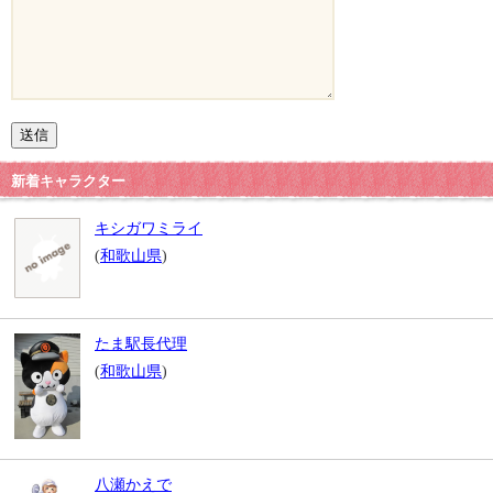
新着キャラクター
キシガワミライ
(
和歌山県
)
たま駅長代理
(
和歌山県
)
八瀬かえで