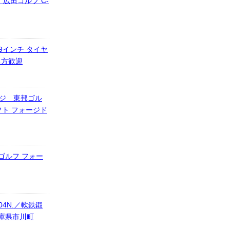
広田ゴルフ C-
19インチ タイヤ
れる方歓迎
ッジ 東邦ゴル
フト フォージド
ゴルフ フォー
E04N.／軟鉄鍛
兵庫県市川町