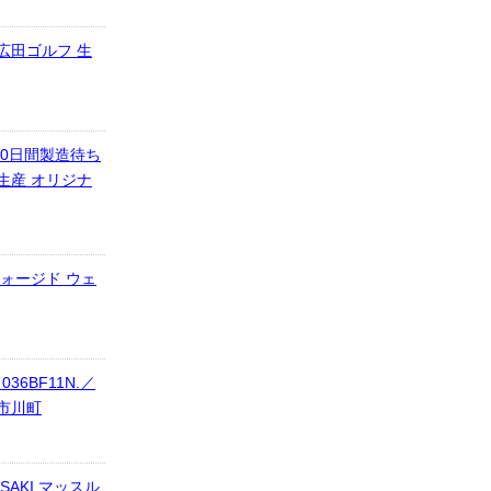
広田ゴルフ 生
60日間製造待ち
生産 オリジナ
フォージド ウェ
6BF11N.／
県市川町
SAKI マッスル