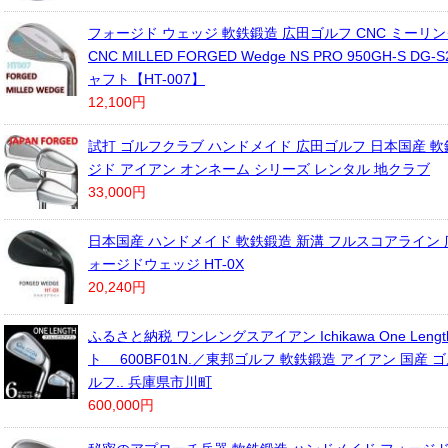
フォージド ウェッジ 軟鉄鍛造 広田ゴルフ CNC ミーリング Hi
CNC MILLED FORGED Wedge NS PRO 950GH-S DG
ャフト【HT-007】
12,100円
試打 ゴルフクラブ ハンドメイド 広田ゴルフ 日本国産 軟
ジド アイアン オンネーム シリーズ レンタル 地クラブ
33,000円
日本国産 ハンドメイド 軟鉄鍛造 新溝 フルスコアライン 
ォージドウェッジ HT-0X
20,240円
ふるさと納税 ワンレングスアイアン Ichikawa One Length
ト 600BF01N.／東邦ゴルフ 軟鉄鍛造 アイアン 国産 
ルフ.. 兵庫県市川町
600,000円