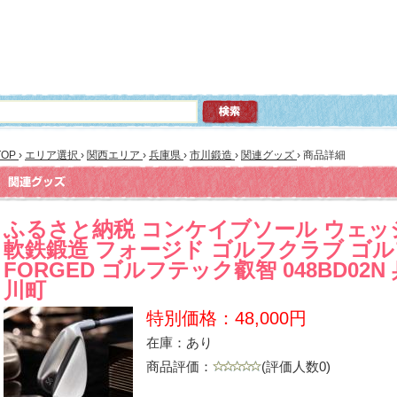
TOP
›
エリア選択
›
関西エリア
›
兵庫県
›
市川鍛造
›
関連グッズ
›
商品詳細
ふるさと納税 コンケイブソール ウェッジ
軟鉄鍛造 フォージド ゴルフクラブ ゴ
FORGED ゴルフテック叡智 048BD02N
川町
特別価格：48,000円
在庫：あり
商品評価：
(評価人数0)