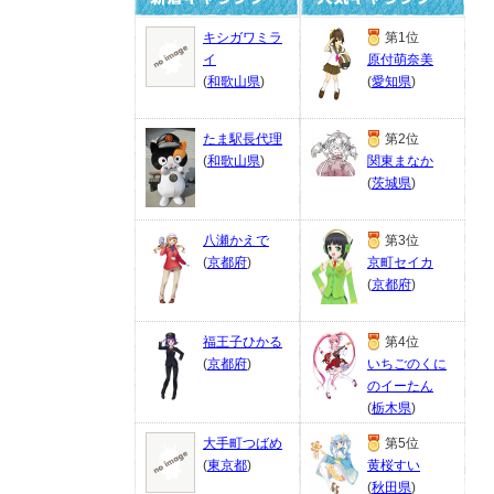
キシガワミラ
第1位
イ
原付萌奈美
(
和歌山県
)
(
愛知県
)
たま駅長代理
第2位
(
和歌山県
)
関東まなか
(
茨城県
)
八瀬かえで
第3位
(
京都府
)
京町セイカ
(
京都府
)
福王子ひかる
第4位
(
京都府
)
いちごのくに
のイーたん
(
栃木県
)
大手町つばめ
第5位
(
東京都
)
黄桜すい
(
秋田県
)