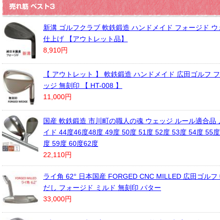
新溝 ゴルフクラブ 軟鉄鍛造 ハンドメイド フォージド ウ
仕上げ 【アウトレット品】
8,910円
【 アウトレット 】 軟鉄鍛造 ハンドメイド 広田ゴルフ 
ッジ 無刻印 【 HT-008 】
11,000円
国産 軟鉄鍛造 市川町の職人の魂 ウェッジ ルール適合品 
イド 44度46度48度 49度 50度 51度 52度 53度 54度 55度
度 59度 60度62度
22,110円
ライ角 62° 日本国産 FORGED CNC MILLED 広田ゴル
だし フォージド ミルド 無刻印 パター
33,000円