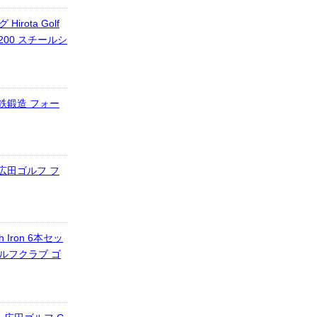
rota Golf
-S200 スチールシ
鉄鍛造 フォー
広田ゴルフ フ
 Iron 6本セッ
ゴルフクラブ ゴ