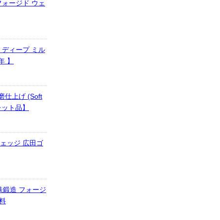
フォージド ウェ
 ディープ ミル
年 】
上げ (Soft
アウトレット品】
ウェッジ 広田ゴ
鉄鍛造 フォージ
料