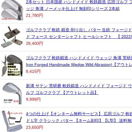
2本セット 日本国産 ハンドメイド 軟鉄鍛造 広田ゴルフ 
ッジ 角溝 ノーメッキ仕上げ 無刻印シリーズ 2本組
21,780円
ゴルフクラブ 軟鉄 鍛造 削り出し パター 生鉄 フォージド
ド フェース センターシャフト ヒールシャフト 【 2022
26,400円
ゴルフクラブ 軟鉄鍛造 ハンドメイド ウェッジ 角溝 荒研磨仕
Iron Forged Handmade Wedge Wild Abrasion)【
8,415円
新溝 サテン 荒研磨 軟鉄鍛造 ハンドメイド フォージド 
ルフ ゴルフクラブ 【アウトレット品】
9,999円
4つの仕上げ【オンネーム無料サービス】 広田ゴルフ 軟
ド L字 クラシック パター 【ネーム刻印】【L型】 送料無
23,650円