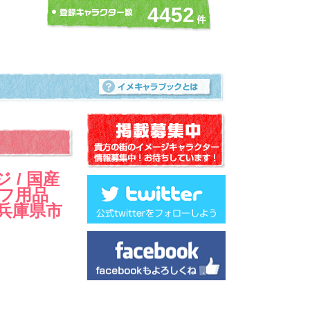
4452
 / 国産
ルフ用品
 兵庫県市