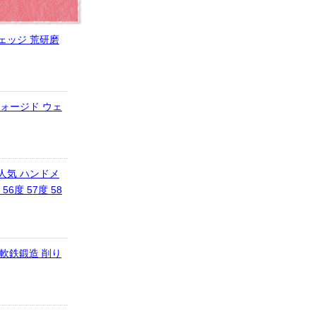
ェッジ 荒研磨
フォージド ウェ
人気 ハンドメ
 56度 57度 58
フ 軟鉄鍛造 削り