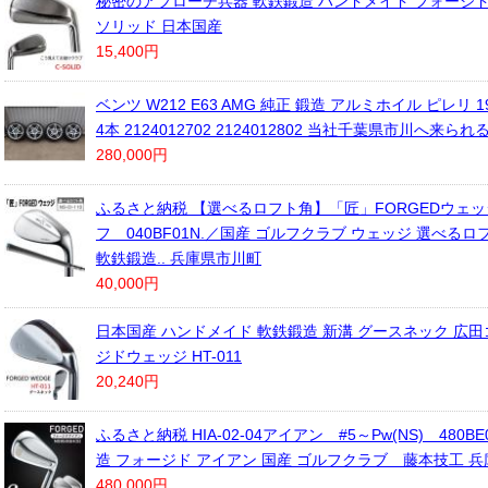
秘密のアプローチ兵器 軟鉄鍛造 ハンドメイド フォージド 
ソリッド 日本国産
15,400円
ベンツ W212 E63 AMG 純正 鍛造 アルミホイル ピレリ 
4本 2124012702 2124012802 当社千葉県市川へ来ら
280,000円
ふるさと納税 【選べるロフト角】「匠」FORGEDウェ
フ 040BF01N.／国産 ゴルフクラブ ウェッジ 選べるロ
軟鉄鍛造.. 兵庫県市川町
40,000円
日本国産 ハンドメイド 軟鉄鍛造 新溝 グースネック 広田
ジドウェッジ HT-011
20,240円
ふるさと納税 HIA-02-04アイアン #5～Pw(NS) 480B
造 フォージド アイアン 国産 ゴルフクラブ 藤本技工 
480,000円