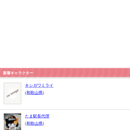
新着キャラクター
キシガワミライ
(
和歌山県
)
たま駅長代理
(
和歌山県
)