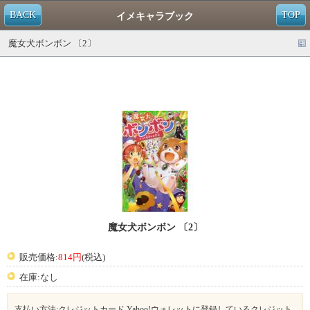
BACK
TOP
イメキャラブック
魔女犬ボンボン 〔2〕
魔女犬ボンボン 〔2〕
販売価格:
814円
(税込)
在庫:なし
支払い方法:クレジットカード,Yahoo!ウォレットに登録しているクレジット