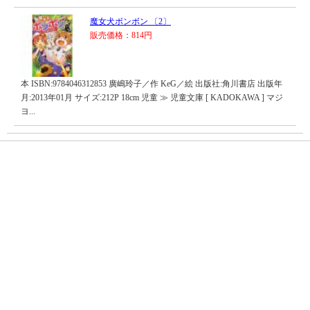
魔女犬ボンボン 〔2〕
販売価格：814円
本 ISBN:9784046312853 廣嶋玲子／作 KeG／絵 出版社:角川書店 出版年
月:2013年01月 サイズ:212P 18cm 児童 ≫ 児童文庫 [ KADOKAWA ] マジ
ヨ...