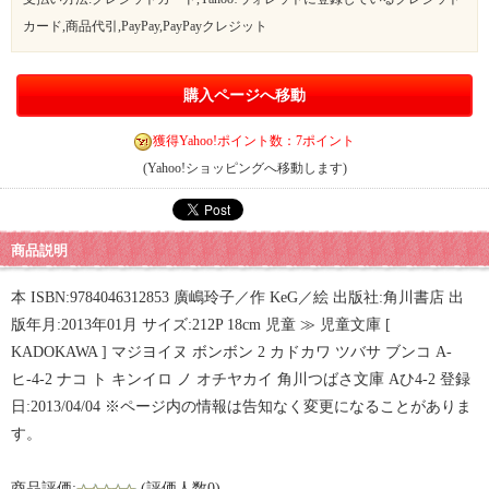
カード,商品代引,PayPay,PayPayクレジット
購入ページへ移動
獲得Yahoo!ポイント数：7ポイント
(Yahoo!ショッピングへ移動します)
商品説明
本 ISBN:9784046312853 廣嶋玲子／作 KeG／絵 出版社:角川書店 出
版年月:2013年01月 サイズ:212P 18cm 児童 ≫ 児童文庫 [
KADOKAWA ] マジヨイヌ ボンボン 2 カドカワ ツバサ ブンコ A-
ヒ-4-2 ナコ ト キンイロ ノ オチヤカイ 角川つばさ文庫 Aひ4-2 登録
日:2013/04/04 ※ページ内の情報は告知なく変更になることがありま
す。
商品評価:
(評価人数0)