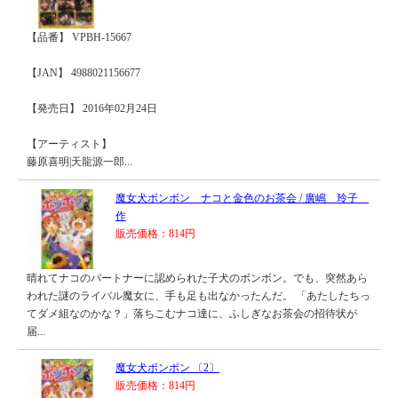
【品番】 VPBH-15667
【JAN】 4988021156677
【発売日】 2016年02月24日
【アーティスト】
藤原喜明|天龍源一郎...
魔女犬ボンボン ナコと金色のお茶会 / 廣嶋 玲子
作
販売価格：814円
晴れてナコのパートナーに認められた子犬のボンボン。でも、突然あら
われた謎のライバル魔女に、手も足も出なかったんだ。 「あたしたちっ
てダメ組なのかな？」落ちこむナコ達に、ふしぎなお茶会の招待状が
届...
魔女犬ボンボン 〔2〕
販売価格：814円