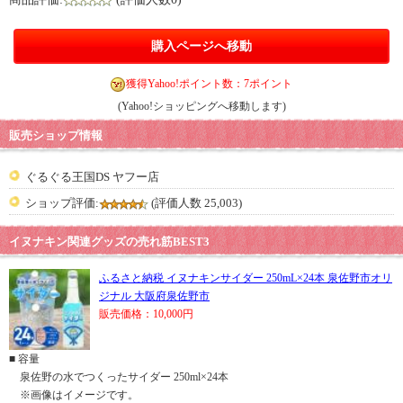
購入ページへ移動
獲得Yahoo!ポイント数：7ポイント
(Yahoo!ショッピングへ移動します)
販売ショップ情報
ぐるぐる王国DS ヤフー店
ショップ評価:
(評価人数 25,003)
イヌナキン関連グッズの売れ筋BEST3
ふるさと納税 イヌナキンサイダー 250mL×24本 泉佐野市オリ
ジナル 大阪府泉佐野市
販売価格：10,000円
■ 容量
泉佐野の水でつくったサイダー 250ml×24本
※画像はイメージです。