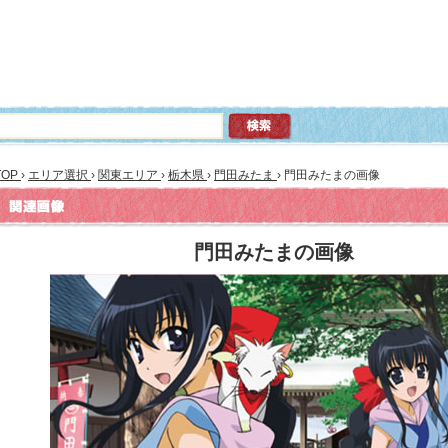
TOP
›
エリア選択
›
関東エリア
›
栃木県
›
門田みたま
›
門田みたまの画像
門田みたまの画像