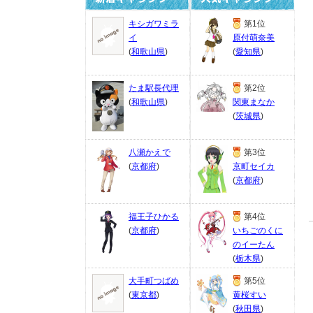
キシガワミラ
第1位
イ
原付萌奈美
(
和歌山県
)
(
愛知県
)
たま駅長代理
第2位
(
和歌山県
)
関東まなか
(
茨城県
)
八瀬かえで
第3位
(
京都府
)
京町セイカ
(
京都府
)
福王子ひかる
第4位
(
京都府
)
いちごのくに
のイーたん
(
栃木県
)
大手町つばめ
第5位
(
東京都
)
黄桜すい
(
秋田県
)