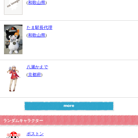
(
和歌山県
)
たま駅長代理
(
和歌山県
)
八瀬かえで
(
京都府
)
ランダムキャラクター
ポストン