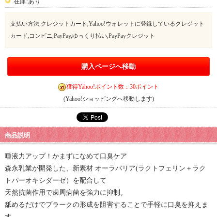
在庫:あり
支払い方法:クレジットカード,Yahoo!ウォレットに登録しているクレジット
カード,コンビニ,PayPay,ゆっくり払い,PayPayクレジット
購入ページへ移動
獲得Yahoo!ポイント数：30ポイント
(Yahoo!ショッピングへ移動します)
商品説明
唾液力アップ！かまずになめて口臭ケア
森永乳業が開発した、新素材 オーラバリア(ラクトフェリン＋ラク
トパーオキシダーゼ）を配合して
天然抗菌作用で歯周病菌を強力に抑制。
舐めるだけでプラークの形成を阻害することで手軽に口臭を抑えま
す。