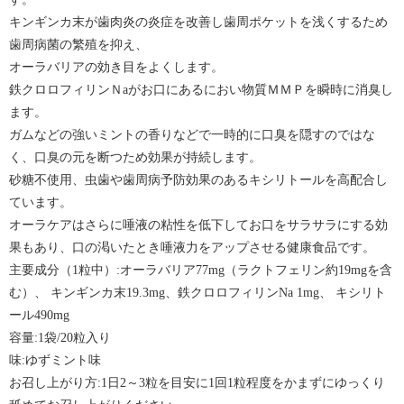
キンギンカ末が歯肉炎の炎症を改善し歯周ポケットを浅くするため
歯周病菌の繁殖を抑え、
オーラバリアの効き目をよくします。
鉄クロロフィリンＮaがお口にあるにおい物質ＭＭＰを瞬時に消臭し
ます。
ガムなどの強いミントの香りなどで一時的に口臭を隠すのではな
く、口臭の元を断つため効果が持続します。
砂糖不使用、虫歯や歯周病予防効果のあるキシリトールを高配合し
ています。
オーラケアはさらに唾液の粘性を低下してお口をサラサラにする効
果もあり、口の渇いたとき唾液力をアップさせる健康食品です。
主要成分（1粒中）:オーラバリア77mg（ラクトフェリン約19mgを含
む）、 キンギンカ末19.3mg、鉄クロロフィリンNa 1mg、 キシリト
ール490mg
容量:1袋/20粒入り
味:ゆずミント味
お召し上がり方:1日2～3粒を目安に1回1粒程度をかまずにゆっくり