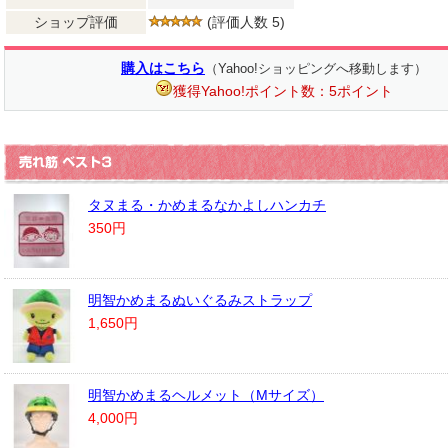
ショップ評価
(評価人数 5)
購入はこちら
（Yahoo!ショッピングへ移動します）
獲得Yahoo!ポイント数：5ポイント
タヌまる・かめまるなかよしハンカチ
350円
明智かめまるぬいぐるみストラップ
1,650円
明智かめまるヘルメット（Mサイズ）
4,000円