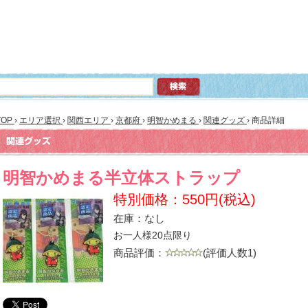
TOP
›
エリア選択
›
関西エリア
›
京都府
›
明智かめまる
›
関連グッズ
›
商品詳細
明智かめまる半立体ストラップ
特別価格：550円(税込)
在庫：なし
お一人様20点限り
商品評価：
(評価人数1)