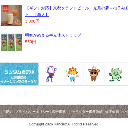
【ギフト対応】京都クラフトビール 光秀の夢－柚子ALE
ト 【箱入】
3,300円
明智かめまる半立体ストラップ
550円
利用規約
|
プライバシーポリシー
|
広告掲載
|
キャラクター掲載依頼
|
修正依頼
|
イ
Copyright 2026 Hancruz All Rights Reserved.