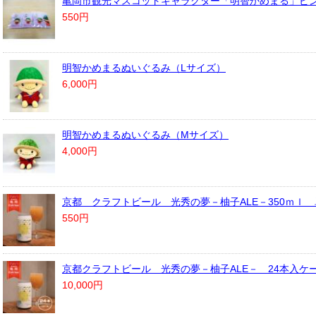
亀岡市観光マスコットキャラクター「明智かめまる」ピ
550円
明智かめまるぬいぐるみ（Lサイズ）
6,000円
明智かめまるぬいぐるみ（Mサイズ）
4,000円
京都 クラフトビール 光秀の夢－柚子ALE－350ｍｌ
550円
京都クラフトビール 光秀の夢－柚子ALE－ 24本入ケ
10,000円