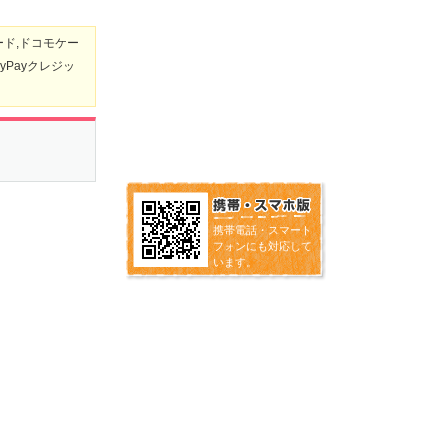
ード,ドコモケー
yPayクレジッ
携帯電話・スマート
フォンにも対応して
います。