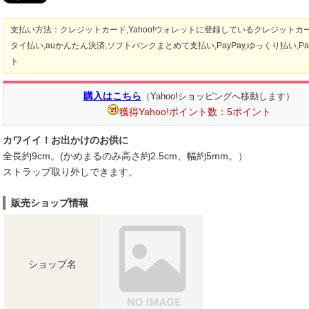
支払い方法：クレジットカード,Yahoo!ウォレットに登録しているクレジットカ
タイ払い,auかんたん決済,ソフトバンクまとめて支払い,PayPay,ゆっくり払い,Pa
ト
購入はこちら
（Yahoo!ショッピングへ移動します）
獲得Yahoo!ポイント数：5ポイント
カワイイ！お出かけのお供に
全長約9cm。(かめまるのみ高さ約2.5cm、幅約5mm。）
ストラップ取り外しできます。
販売ショップ情報
ショップ名