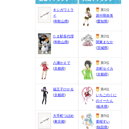
キシガワミラ
第1位
イ
原付萌奈美
(
和歌山県
)
(
愛知県
)
たま駅長代理
第2位
(
和歌山県
)
関東まなか
(
茨城県
)
八瀬かえで
第3位
(
京都府
)
京町セイカ
(
京都府
)
福王子ひかる
第4位
(
京都府
)
いちごのくに
のイーたん
(
栃木県
)
大手町つばめ
第5位
(
東京都
)
黄桜すい
(
秋田県
)