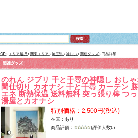
TOP
›
エリア選択
›
関東エリア
›
埼玉県
›
神じい
›
関連グッズ
›
商品詳細
のれん ジブリ 千と千尋の神隠し おしゃ
間仕切り カオナシ 千と千尋 カーテン 勝
エネ 断熱保温 送料無料 突っ張り棒 つ
湯屋とカオナシ
特別価格：2,500円(税込)
在庫：あり
商品評価：
(評価人数0)