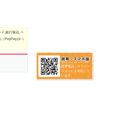
ド,銀行振込,ペ
PayPay,ゆっ
携帯電話・スマート
フォンにも対応して
います。