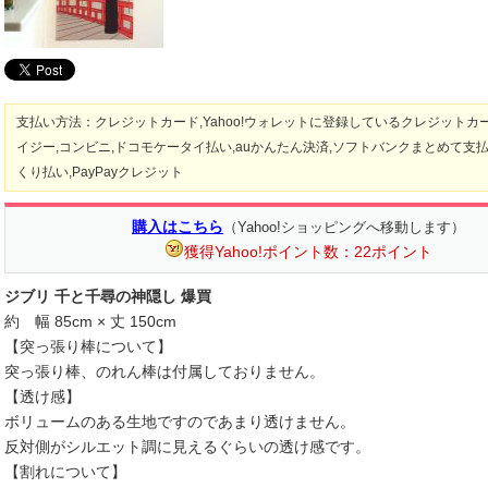
支払い方法：クレジットカード,Yahoo!ウォレットに登録しているクレジットカー
イジー,コンビニ,ドコモケータイ払い,auかんたん決済,ソフトバンクまとめて支払い,
くり払い,PayPayクレジット
購入はこちら
（Yahoo!ショッピングへ移動します）
獲得Yahoo!ポイント数：22ポイント
ジブリ 千と千尋の神隠し 爆買
約 幅 85cm × 丈 150cm
【突っ張り棒について】
突っ張り棒、のれん棒は付属しておりません。
【透け感】
ボリュームのある生地ですのであまり透けません。
反対側がシルエット調に見えるぐらいの透け感です。
【割れについて】