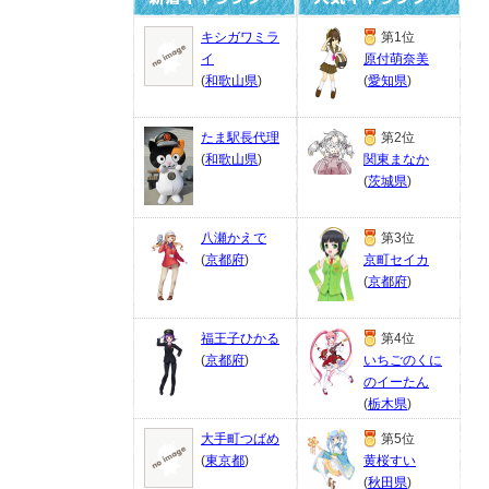
キシガワミラ
第1位
イ
原付萌奈美
(
和歌山県
)
(
愛知県
)
たま駅長代理
第2位
(
和歌山県
)
関東まなか
(
茨城県
)
八瀬かえで
第3位
(
京都府
)
京町セイカ
(
京都府
)
福王子ひかる
第4位
(
京都府
)
いちごのくに
のイーたん
(
栃木県
)
大手町つばめ
第5位
(
東京都
)
黄桜すい
(
秋田県
)