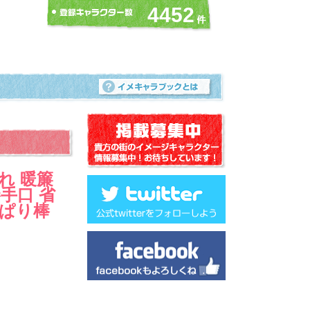
4452
れ 暖簾
手口 省
っぱり棒