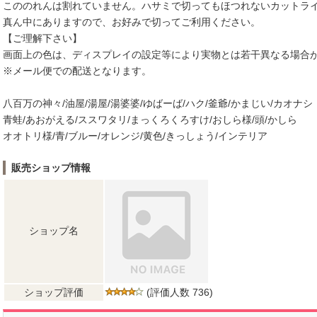
こののれんは割れていません。ハサミで切ってもほつれないカットラ
真ん中にありますので、お好みで切ってご利用ください。
【ご理解下さい】
画面上の色は、ディスプレイの設定等により実物とは若干異なる場合
※メール便での配送となります。
八百万の神々/油屋/湯屋/湯婆婆/ゆばーば/ハク/釜爺/かまじい/カオナシ
青蛙/あおがえる/ススワタリ/まっくろくろすけ/おしら様/頭/かしら
オオトリ様/青/ブルー/オレンジ/黄色/きっしょう/インテリア
販売ショップ情報
ショップ名
ショップ評価
(評価人数 736)