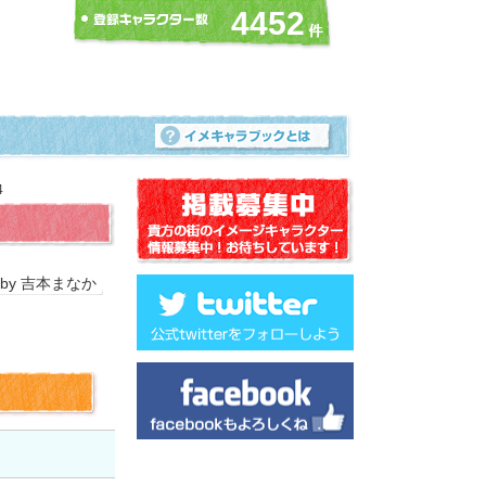
4452
4
 by 吉本まなか