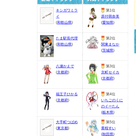
キシガワミラ
第1位
イ
原付萌奈美
(
和歌山県
)
(
愛知県
)
たま駅長代理
第2位
(
和歌山県
)
関東まなか
(
茨城県
)
八瀬かえで
第3位
(
京都府
)
京町セイカ
(
京都府
)
福王子ひかる
第4位
(
京都府
)
いちごのくに
のイーたん
(
栃木県
)
大手町つばめ
第5位
(
東京都
)
黄桜すい
(
秋田県
)