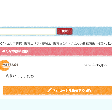
TOP
›
エリア選択
›
関東エリア
›
茨城県
›
関東まなか
›
みんなの投稿画像
›
投稿No41
2026年05月22日
名前いっしょだね