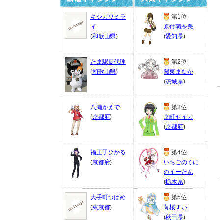
キシガワミラ
第1位
イ
原付萌奈美
(
和歌山県
)
(
愛知県
)
たま駅長代理
第2位
(
和歌山県
)
関東まなか
(
茨城県
)
八瀬かえで
第3位
(
京都府
)
京町セイカ
(
京都府
)
福王子ひかる
第4位
(
京都府
)
いちごのくに
のイーたん
(
栃木県
)
大手町つばめ
第5位
(
東京都
)
黄桜すい
(
秋田県
)