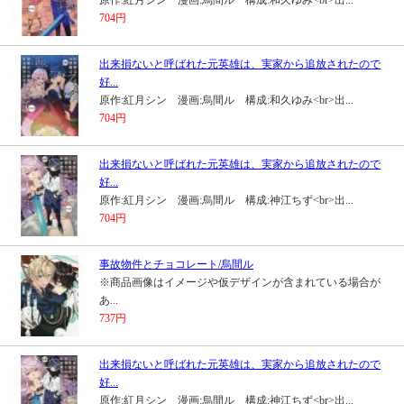
704円
出来損ないと呼ばれた元英雄は、実家から追放されたので
好...
原作:紅月シン 漫画:烏間ル 構成:和久ゆみ<br>出...
704円
出来損ないと呼ばれた元英雄は、実家から追放されたので
好...
原作:紅月シン 漫画:烏間ル 構成:神江ちず<br>出...
704円
事故物件とチョコレート/烏間ル
※商品画像はイメージや仮デザインが含まれている場合が
あ...
737円
出来損ないと呼ばれた元英雄は、実家から追放されたので
好...
原作:紅月シン 漫画:烏間ル 構成:神江ちず<br>出...