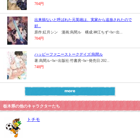
704円
出来損ないと呼ばれた元英雄は、実家から追放されたので
好...
原作:紅月シン 漫画:烏間ル 構成:神江ちず<br>出...
704円
ハッピーファニーストークデイズ/烏間ル
著:烏間ル<br>出版社:竹書房<br>発売日:202...
748円
栃木県の他のキャラクターたち
トチモ