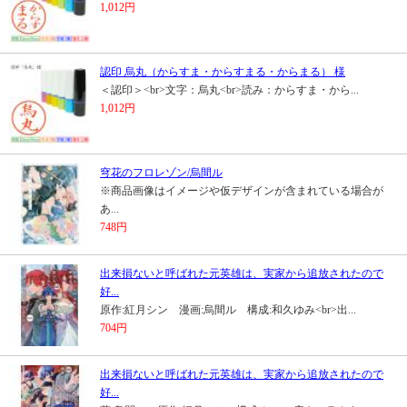
1,012円
認印 烏丸（からすま・からすまる・からまる） 様
＜認印＞<br>文字：烏丸<br>読み：からすま・から...
1,012円
穹花のフロレゾン/烏間ル
※商品画像はイメージや仮デザインが含まれている場合が
あ...
748円
出来損ないと呼ばれた元英雄は、実家から追放されたので
好...
原作:紅月シン 漫画:烏間ル 構成:和久ゆみ<br>出...
704円
出来損ないと呼ばれた元英雄は、実家から追放されたので
好...