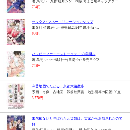
著:烏間ル 原作:紅月シン 構成:ちょこ庵キャラクター...
704円
セックス×マネー・リレーションシップ
出版社:竹書房<br>発売日:2024年10月<br>...
858円
ハッピーファニーストークデイズ/烏間ル
著:烏間ル<br>出版社:竹書房<br>発売日:202...
748円
今昔地図でたどる 京都大路散歩
系図・肖像・古地図・戦前絵葉書・地形図等の図版190点...
3,770円
出来損ないと呼ばれた元英雄は、実家から追放されたので
好...
原作:紅月シン 漫画:烏間ル 構成:和久ゆみ<br>出...