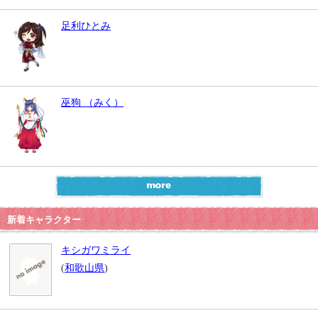
足利ひとみ
巫狗 （みく）
新着キャラクター
キシガワミライ
(
和歌山県
)