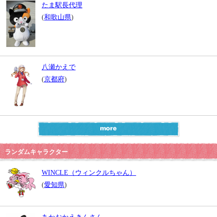
たま駅長代理
(
和歌山県
)
八瀬かえで
(
京都府
)
ランダムキャラクター
WINCLE（ウィンクルちゃん）
(
愛知県
)