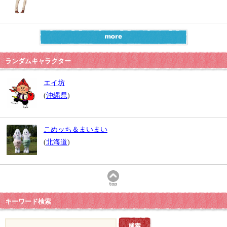
ランダムキャラクター
エイ坊
(
沖縄県
)
こめッち＆まいまい
(
北海道
)
キーワード検索