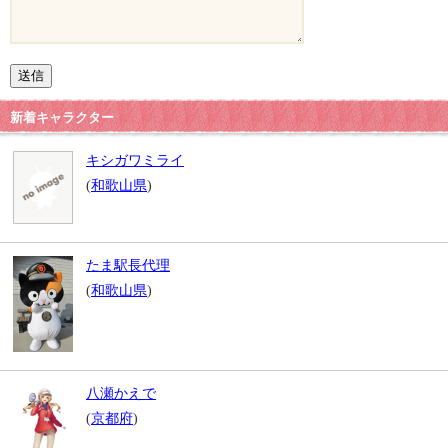
新着キャラクター
キシガワミライ
(
和歌山県
)
たま駅長代理
(
和歌山県
)
八瀬かえで
(
京都府
)