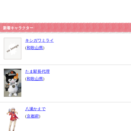
新着キャラクター
キシガワミライ
(
和歌山県
)
たま駅長代理
(
和歌山県
)
八瀬かえで
(
京都府
)