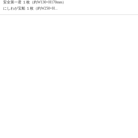
安全第一君 １枚（約W130×H170mm）
にしわが宝船 １枚（約W250×H...