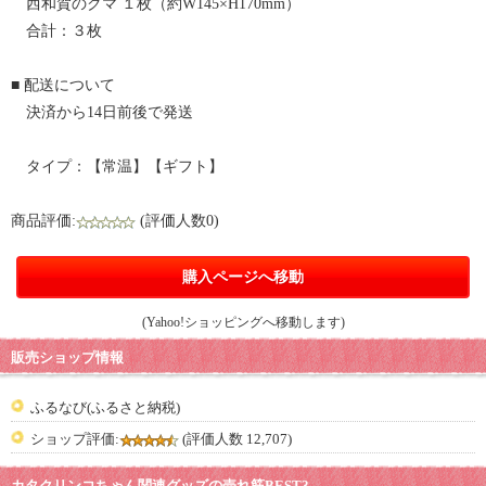
西和賀のクマ １枚（約W145×H170mm）
合計：３枚
■ 配送について
決済から14日前後で発送
タイプ：【常温】【ギフト】
商品評価:
(評価人数0)
購入ページへ移動
(Yahoo!ショッピングへ移動します)
販売ショップ情報
ふるなび(ふるさと納税)
ショップ評価:
(評価人数 12,707)
カタクリンコちゃん関連グッズの売れ筋BEST3