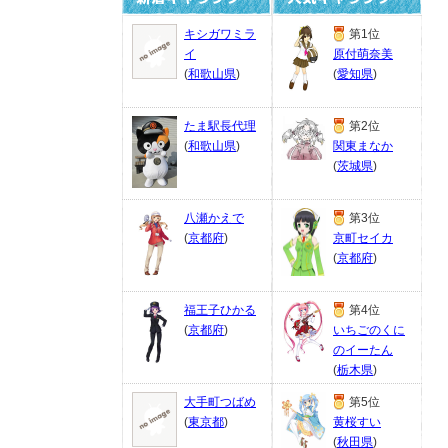
キシガワミラ
第1位
イ
原付萌奈美
(
和歌山県
)
(
愛知県
)
たま駅長代理
第2位
(
和歌山県
)
関東まなか
(
茨城県
)
八瀬かえで
第3位
(
京都府
)
京町セイカ
(
京都府
)
福王子ひかる
第4位
(
京都府
)
いちごのくに
のイーたん
(
栃木県
)
大手町つばめ
第5位
(
東京都
)
黄桜すい
(
秋田県
)