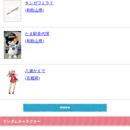
キシガワミライ
(
和歌山県
)
たま駅長代理
(
和歌山県
)
八瀬かえで
(
京都府
)
ランダムキャラクター