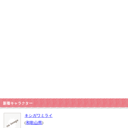
新着キャラクター
キシガワミライ
(
和歌山県
)