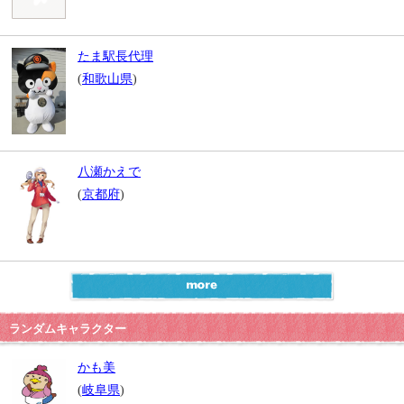
たま駅長代理
(
和歌山県
)
八瀬かえで
(
京都府
)
ランダムキャラクター
かも美
(
岐阜県
)