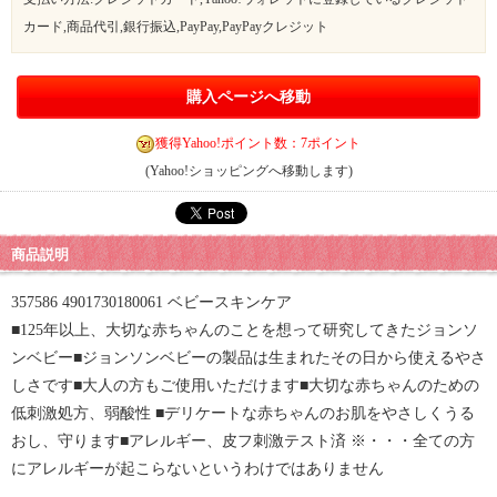
カード,商品代引,銀行振込,PayPay,PayPayクレジット
購入ページへ移動
獲得Yahoo!ポイント数：7ポイント
(Yahoo!ショッピングへ移動します)
商品説明
357586 4901730180061 ベビースキンケア
■125年以上、大切な赤ちゃんのことを想って研究してきたジョンソ
ンベビー■ジョンソンベビーの製品は生まれたその日から使えるやさ
しさです■大人の方もご使用いただけます■大切な赤ちゃんのための
低刺激処方、弱酸性 ■デリケートな赤ちゃんのお肌をやさしくうる
おし、守ります■アレルギー、皮フ刺激テスト済 ※・・・全ての方
にアレルギーが起こらないというわけではありません