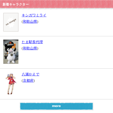
新着キャラクター
キシガワミライ
(
和歌山県
)
たま駅長代理
(
和歌山県
)
八瀬かえで
(
京都府
)