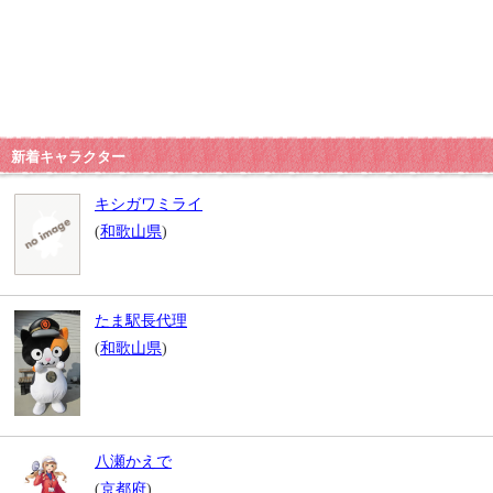
新着キャラクター
キシガワミライ
(
和歌山県
)
たま駅長代理
(
和歌山県
)
八瀬かえで
(
京都府
)