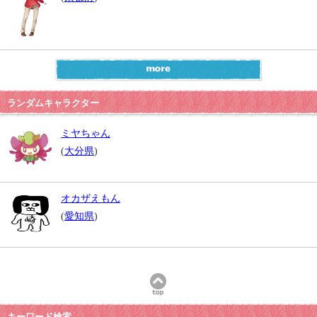
ランダムキャラクター
ミヤちゃん
(
大分県
)
オカザえもん
(
愛知県
)
キーワード検索