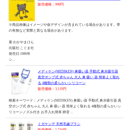
販売価格：990円
※商品画像はイメージや仮デザインが含まれている場合があります。帯
の有無など実際と異なる場合があります。
著:わかやまけん
出版社:こぐま社
発売日:1980年
シ...
メディケン(MEDIKEN) 鼻吸い器 手動式 鼻水吸引器
真空ポンプ式 赤ちゃん 大人 鼻 吸い 器 簡単よく取れ
る 4種類の柔らかいシリコーン
販売価格：3,119円
検索キーワード：メディケン(MEDIKEN) 鼻吸い器 手動式 鼻水吸引器 真
空ポンプ式 赤ちゃん 大人 鼻 吸い 器 簡単よく取れる 4種類の柔らかいシ
リコーンノズル付き お手入れ簡単 静音 ...
ミガケンデ 天然毛歯ブラシ
販売価格：1,716円