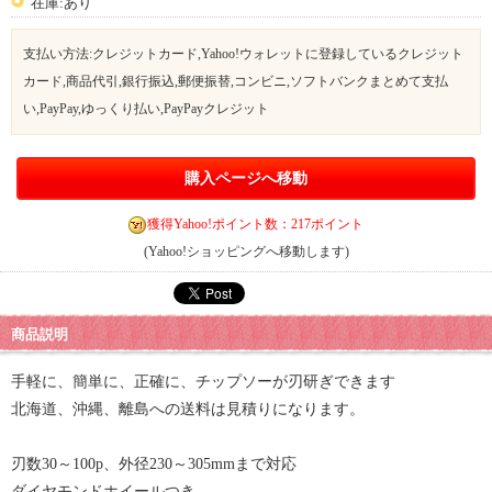
在庫:あり
支払い方法:クレジットカード,Yahoo!ウォレットに登録しているクレジット
カード,商品代引,銀行振込,郵便振替,コンビニ,ソフトバンクまとめて支払
い,PayPay,ゆっくり払い,PayPayクレジット
購入ページへ移動
獲得Yahoo!ポイント数：217ポイント
(Yahoo!ショッピングへ移動します)
商品説明
手軽に、簡単に、正確に、チップソーが刃研ぎできます
北海道、沖縄、離島への送料は見積りになります。
刃数30～100p、外径230～305mmまで対応
ダイヤモンドホイールつき