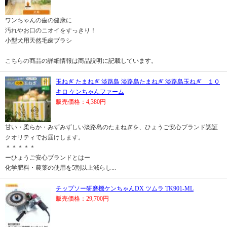
ワンちゃんの歯の健康に
汚れやお口のニオイをすっきり！
小型犬用天然毛歯ブラシ
こちらの商品の詳細情報は商品説明に記載しています。
玉ねぎ たまねぎ 淡路島 淡路島たまねぎ 淡路島玉ねぎ １０
キロ ケンちゃんファーム
販売価格：4,380円
甘い・柔らか・みずみずしい淡路島のたまねぎを、ひょうご安心ブランド認証
クオリティでお届けします。
＊＊＊＊＊
ーひょうご安心ブランドとはー
化学肥料・農薬の使用を5割以上減らし...
チップソー研磨機ケンちゃんDX ツムラ TK901-ML
販売価格：29,700円