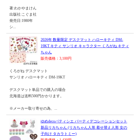
著:わかやまけん
出版社:こぐま社
発売日:1980年
シ...
2026年 数量限定 デスクマット ハローキティ DM-
19KT キティ サンリオ キャラクター くろがね キティ
ちゃん
販売価格：3,100円
くろがね デスクマット
サンリオ ハローキティ DM-19KT
デスクマット単品での購入の場合
北海道は送料500円かかります。
※メーカー取り寄せの為、...
ゆめdecoパティシエ パーティデコレーションセット
新品リカちゃん (リカちゃん人形 着せ替え人形 女の
子向け タカラトミー)