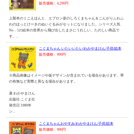
販売価格：4,290円
上製本のミニえほんと、エプロン姿のしろくまちゃん＆こんがりふわふ
わのほっとけーきのぬいぐるみがセットになりました。シリーズ人気
No．1の絵本の世界から飛び出したまさにうれしい、たのしい商品で
す。...
こぐまちゃん いたいいたい/わかやまけん/子供/絵本
販売価格：990円
※商品画像はイメージや仮デザインが含まれている場合があります。帯
の有無など実際と異なる場合があります。
著:わかやまけん
出版社:こぐま社
発売日:1980年
シ...
こぐまちゃんおやすみ/わかやまけん/子供/絵本
販売価格：990円