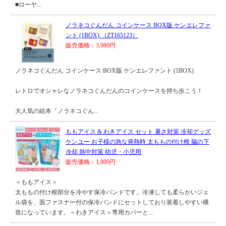
■ローヤ...
ノラネコぐんだん コインケース BOX版 ケンエレファ
ント (1BOX) （ZT165123）
販売価格：3,980円
ノラネコぐんだん コインケース BOX版 ケンエレファント (1BOX)
レトロでオシャレなノラネコぐんだんのコインケースを持ち歩こう！
大人気の絵本「ノラネコぐん...
ももアイス & わきアイス セット 暑さ対策 冷却グッズ
ケンユー お子様の急な発熱時 太ももの付け根 脇の下
冷却 熱中対策 幼児・小児用
販売価格：1,800円
＜ももアイス＞
太ももの付け根部分を冷やす保冷バンドです。冷凍しても柔らかいジェ
ル袋を、面ファスナー付の保冷バンドにセットしており装着しやすい構
造になっています。＜わきアイス＞専用カバーと...