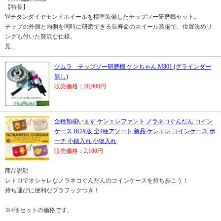
【特長】
Wチタンダイヤモンドホイールを標準装備したチップソー研磨機セット。
チップの外側と内側を同時に研磨できる長寿命のホイール装備で、位置決めリ
ングも付いた贅沢な仕様。
見...
ツムラ チップソー研磨機 ケンちゃん M801 (グラインダー
無し)
販売価格：20,900円
全種類揃います ケンエレファント ノラネコぐんだん コイン
ケース BOX版 全4種アソート 新品 ケンエレ コインケース ポ
ーチ 小銭入れ 小物入れ
販売価格：2,180円
商品説明
レトロでオシャレなノラネコぐんだんのコインケースを持ち歩こう！
持ち運びに便利なプラフックつき！
※4個セットの価格です。