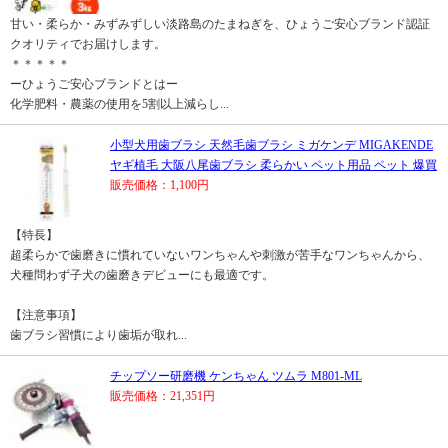
甘い・柔らか・みずみずしい淡路島のたまねぎを、ひょうご安心ブランド認証
クオリティでお届けします。
＊＊＊＊＊
ーひょうご安心ブランドとはー
化学肥料・農薬の使用を5割以上減らし...
小型犬用歯ブラシ 天然毛歯ブラシ ミガケンデ MIGAKENDE
ヤギ植毛 大阪八尾歯ブラシ 柔らかい ペット用品 ペット 爆買
販売価格：1,100円
【特長】
超柔らかで歯磨きに慣れていないワンちゃんや刺激が苦手なワンちゃんから、
犬種問わず子犬の歯磨きデビューにも最適です。
【注意事項】
歯ブラシ習慣により歯垢が取れ...
チップソー研磨機 ケンちゃん ツムラ M801-ML
販売価格：21,351円