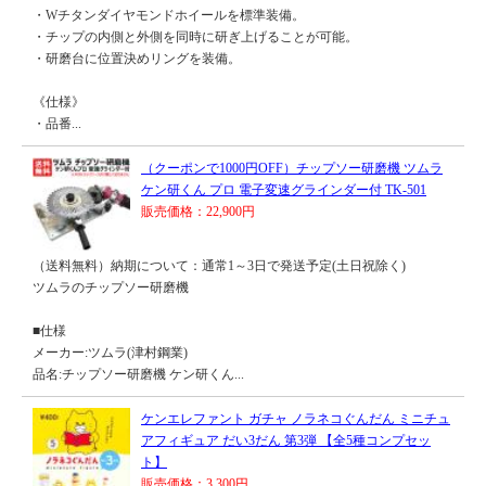
・Wチタンダイヤモンドホイールを標準装備。
・チップの内側と外側を同時に研ぎ上げることが可能。
・研磨台に位置決めリングを装備。
《仕様》
・品番...
（クーポンで1000円OFF）チップソー研磨機 ツムラ
ケン研くん プロ 電子変速グラインダー付 TK-501
販売価格：22,900円
（送料無料）納期について：通常1～3日で発送予定(土日祝除く)
ツムラのチップソー研磨機
■仕様
メーカー:ツムラ(津村鋼業)
品名:チップソー研磨機 ケン研くん...
ケンエレファント ガチャ ノラネコぐんだん ミニチュ
アフィギュア だい3だん 第3弾 【全5種コンプセッ
ト】
販売価格：3,300円