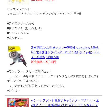
ケンエレファント
ノラネコぐんだん ミニチュアフィギュア だい3だん 第3弾
■アイスクリームかん
■あぶない！（ほっかむり）
■ワンワンちゃん
■はんせい...
津村鋼業 ツムラ チップソー研磨機 ケンちゃん M801-
ML 電子変速グラインダ MLX-18型 (ダイヤモンドホ
イール付き) 付属 7701
販売価格：22,312円
●ワン、ツー、スリーの簡単セット
1、ハンドルを左側にセット 2グラインダを刃の角度にあわせてダイ
ヤモンドホイルに当てる
3、グラインダを固定してセット完了です。
●片手で...
ケンエレファント 駄菓子キャラクター マスコット 全
4種アソート 全種類揃います ガチャ ガチャガチャ カ