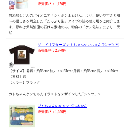
販売価格：1,170円
無添加石けんのパイオニア「シャボン玉石けん」より、使いやすさと肌
への優しさを両立した「たっぷり泡」タイプの詰め替え用をご紹介しま
す。原料は天然油脂の石けん素地のみ。独自の「ケン化法」により、天
然...
ザ・ドリフターズ カトちゃんケンちゃん Tシャツ M
販売価格：2,970円
【サイズ】肩幅：約53cm×袖丈：約25cm×身幅：約58cm×着丈：約70cm
【素材】綿
【カラー】ブラック
カトちゃんケンちゃんイラストをデザインしたTシャツ。<...
ぽんちゃんのキャンプ/ふるやん
販売価格：1,650円