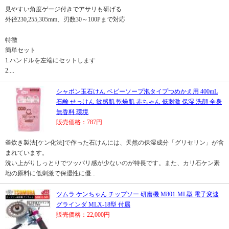
見やすい角度ゲージ付きでアサリも研げる
外径230,255,305mm、刃数30～100Pまで対応
特徴
簡単セット
1.ハンドルを左端にセットします
2....
シャボン玉石けん ベビーソープ泡タイプつめかえ用 400mL
石鹸 せっけん 敏感肌 乾燥肌 赤ちゃん 低刺激 保湿 洗顔 全身
無香料 環境
販売価格：787円
釜炊き製法[ケン化法]で作った石けんには、天然の保湿成分「グリセリン」が含
まれています。
洗い上がりしっとりでツッパリ感が少ないのが特長です。また、カリ石ケン素
地の原料に低刺激で保湿性に優...
ツムラ ケンちゃん チップソー 研磨機 M801-ML型 電子変速
グラインダ MLX-18型 付属
販売価格：22,000円