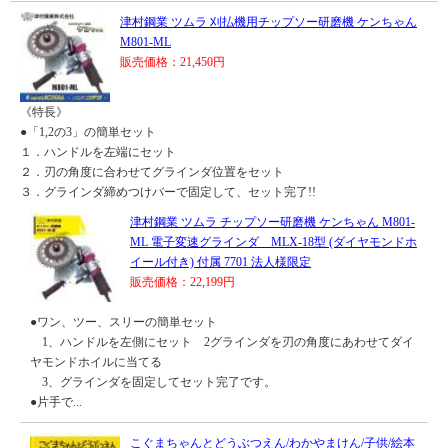
津村鋼業 ツムラ 刈払機用チップソー研磨機 ケンちゃん
M801-ML
販売価格：21,450円
《特長》
●「1,2の3」の簡単セット
１．ハンドルを左端にセット
２．刃の角度に合わせてグラインダ位置をセット
３．グラインダ締めつけバーで固定して、セット完了!!
津村鋼業 ツムラ チップソー研磨機 ケンちゃん M801-
ML 電子変速グラインダ MLX-18型 (ダイヤモンドホ
イール付き) 付属 7701 法人様限定
販売価格：22,199円
●ワン、ツー、スリーの簡単セット
1、ハンドルを左側にセット 2グラインダを刃の角度にあわせてダイ
ヤモンドホイルに当てる
3、グラインダを固定してセット完了です。
●片手で...
こぐまちゃんとどうぶつえん/わかやまけん/子供/絵本