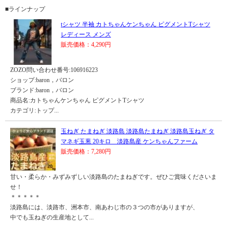
■ラインナップ
tシャツ 半袖 カトちゃんケンちゃん ピグメントTシャツ
レディース メンズ
販売価格：4,290円
ZOZO問い合わせ番号:106916223
ショップ:baron，バロン
ブランド:baron，バロン
商品名:カトちゃんケンちゃん ピグメントTシャツ
カテゴリ:トップ...
玉ねぎ たまねぎ 淡路島 淡路島たまねぎ 淡路島玉ねぎ タ
マネギ玉葱 20キロ 淡路島産 ケンちゃんファーム
販売価格：7,280円
甘い・柔らか・みずみずしい淡路島のたまねぎです。ぜひご賞味くださいま
せ！
＊＊＊＊＊
淡路島には、淡路市、洲本市、南あわじ市の３つの市がありますが、
中でも玉ねぎの生産地として...