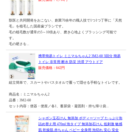
獣医と共同開発をおこない、創業70余年の職人技で1つ1つ丁寧に「天然
毛」を植毛した国産歯ブラシです。
毛の植毛数が通常の5～10倍あり、磨き心地よくブラッシング可能で
す。
毛の硬さを...
携帯簡易トイレ ミニマルちゃん2 3M2-60 3回分 簡易
トイレ 非常用 断水 防災 渋滞 アウトドア
販売価格：642円
組立簡単で、スカートやバスタオルで覆って隠せる手軽なトイレです。
商品名：ミニマルちゃん2
品番：3M2-60
セット内容：便器・便座／各1、蓄尿袋・凝固剤・持ち帰り袋...
シャボン玉石けん 無添加 ボディーソープ たっぷり泡
詰め替え用 470ml 泡タイプ 無添加石けん 低刺激 敏感
肌 乾燥肌 赤ちゃん ベビー 全身用 泡切れ 安心 安全