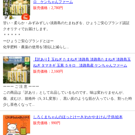
ロ ケンちゃんファーム
販売価格：2,780円
甘い・柔らか・みずみずしい淡路島のたまねぎを、ひょうご安心ブランド認証
クオリティでお届けします。
＊＊＊＊＊
ーひょうご安心ブランドとはー
化学肥料・農薬の使用を5割以上減らし...
【訳あり】玉ねぎ たまねぎ 淡路島 淡路島たまねぎ 淡路島玉
ねぎ タマネギ 玉葱 ５キロ 淡路島産 ケンちゃんファーム
販売価格：2,160円
ーーー ご 注 意 ーーー
この商品は「訳あり」として出品しているものです。味は変わりませんが、
傷、皮むけ、規格外（S,３L,変形）、黒い炭のような筋が入っている、割った時
少し茶色くなって...
しろくまちゃんのほっとけーき/わかやまけん/子供/絵本
販売価格：990円