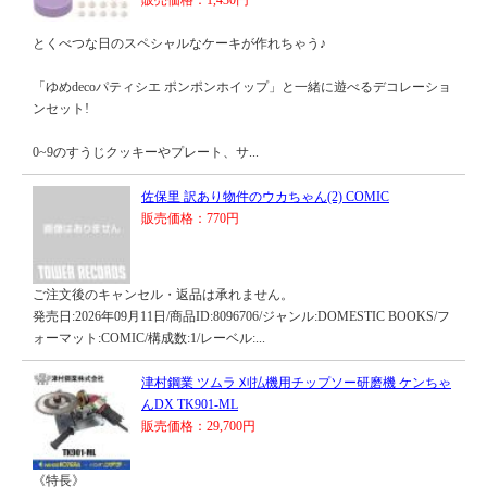
販売価格：1,430円
とくべつな日のスペシャルなケーキが作れちゃう♪
「ゆめdecoパティシエ ポンポンホイップ」と一緒に遊べるデコレーショ
ンセット!
0~9のすうじクッキーやプレート、サ...
佐保里 訳あり物件のウカちゃん(2) COMIC
販売価格：770円
ご注文後のキャンセル・返品は承れません。
発売日:2026年09月11日/商品ID:8096706/ジャンル:DOMESTIC BOOKS/フ
ォーマット:COMIC/構成数:1/レーベル:...
津村鋼業 ツムラ 刈払機用チップソー研磨機 ケンちゃ
んDX TK901-ML
販売価格：29,700円
《特長》