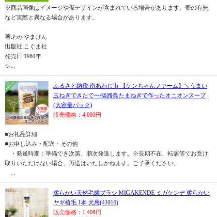
※商品画像はイメージや仮デザインが含まれている場合があります。帯の有無
など実際と異なる場合があります。
著:わかやまけん
出版社:こぐま社
発売日:1980年
シ...
ふるさと納税 南あわじ市 【ケンちゃんファーム】＼うまい
玉ねぎできたでー/淡路島たまねぎで作ったオニオンスープ
(大容量パック)
販売価格：4,000円
■お礼品詳細
■お申し込み・配送・その他
・発送時期：準備でき次第、順次発送します。※長期不在、転居等でお受け
取りいただけない場合、再送はいたしかねます。ご了承ください。
...
柔らかい天然毛歯ブラシ MIGAKENDE ミガケンデ 柔らかい
ヤギ植毛 1本 犬用(41016)
販売価格：1,408円