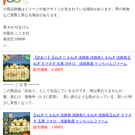
※商品画像はイメージや仮デザインが含まれている場合があります。帯の有無
など実際と異なる場合があります。
著:わかやまけん
出版社:こぐま社
発売日:1980年
シ...
【訳あり】玉ねぎ たまねぎ 淡路島 淡路島たまねぎ 淡路島玉
ねぎ タマネギ 玉葱 20キロ 淡路島産 ケンちゃんファーム
販売価格：4,380円
ーーー ご 注 意 ーーー
この商品は「訳あり」として出品しているものです。味は変わりませんが、
傷、皮むけ、規格外（S,３L,変形）、黒い炭のような筋が入っている、割った時
少し茶色くなって...
玉ねぎ たまねぎ 淡路島 淡路島たまねぎ 淡路島玉ねぎ タマネ
ギ 玉葱 ３キロ 淡路島産 ケンちゃんファーム
販売価格：1,980円