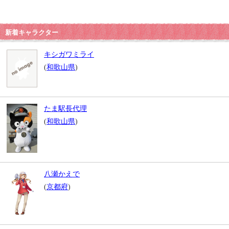
新着キャラクター
キシガワミライ
(
和歌山県
)
たま駅長代理
(
和歌山県
)
八瀬かえで
(
京都府
)