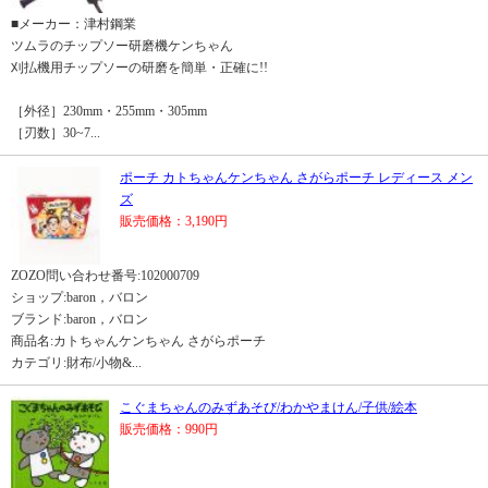
■メーカー：津村鋼業
ツムラのチップソー研磨機ケンちゃん
刈払機用チップソーの研磨を簡単・正確に!!
［外径］230mm・255mm・305mm
［刃数］30~7...
ポーチ カトちゃんケンちゃん さがらポーチ レディース メン
ズ
販売価格：3,190円
ZOZO問い合わせ番号:102000709
ショップ:baron，バロン
ブランド:baron，バロン
商品名:カトちゃんケンちゃん さがらポーチ
カテゴリ:財布/小物&...
こぐまちゃんのみずあそび/わかやまけん/子供/絵本
販売価格：990円