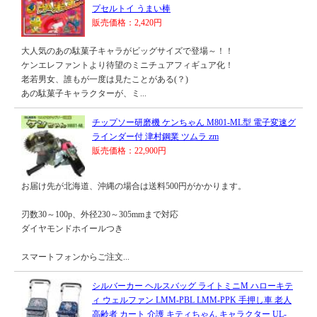
プセルトイ うまい棒
販売価格：2,420円
大人気のあの駄菓子キャラがビッグサイズで登場～！！
ケンエレファントより待望のミニチュアフィギュア化！
老若男女、誰もが一度は見たことがある(？)
あの駄菓子キャラクターが、ミ...
チップソー研磨機 ケンちゃん M801-ML型 電子変速グ
ラインダー付 津村鋼業 ツムラ zm
販売価格：22,900円
お届け先が北海道、沖縄の場合は送料500円がかかります。
刃数30～100p、外径230～305mmまで対応
ダイヤモンドホイールつき
スマートフォンからご注文...
シルバーカー ヘルスバッグ ライトミニM ハローキテ
ィ ウェルファン LMM-PBL LMM-PPK 手押し車 老人
高齢者 カート 介護 キティちゃん キャラクター UL-