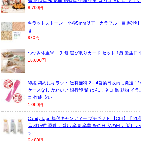
品 結婚式 和 退職 結婚式 卒園 卒業 母の日 父の日 キラ
8,700円
キラットストーン 小粒5mm以下 カラフル 目地砂利
ｇ
920円
つつみ体重米 一升餅 選び取りカード セット 1歳 誕生日 
16,000円
印鑑 斜めにキラット 送料無料 2～4営業日以内に発送 12
ケースなし かわいい 銀行印 猫 はんこ ネコ 鑑 動物 イラ
コ 作成 安い
1,080円
Candy tags 棒付キャンディー プチギフト 【CIH】【 2
品 結婚式 退職 可愛い 卒園 卒業 母の日 父の日 お返し 小
ット
6,480円