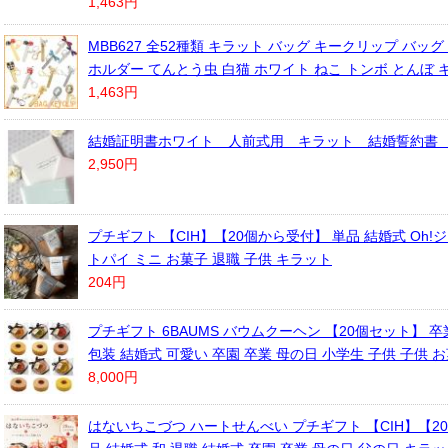
1,463円
MBB627 全52種類 キラット バッグ キークリップ バッグ
ホルダー てんとう虫 白猫 ホワイト ねこ トンボ とんぼ 
1,463円
結婚証明書ホワイト 人前式用 キラット 結婚誓約書 1
2,950円
プチギフト 【CIH】【20個から受付】 単品 結婚式 Oh!
トパイ ミニ お菓子 退職 子供 キラット
204円
プチギフト 6BAUMS バウムクーヘン 【20個セット】 卒
包装 結婚式 可愛い 卒園 卒業 母の日 小学生 子供 子供 
8,000円
はないちこづつ ハートせんべい プチギフト 【CIH】【2