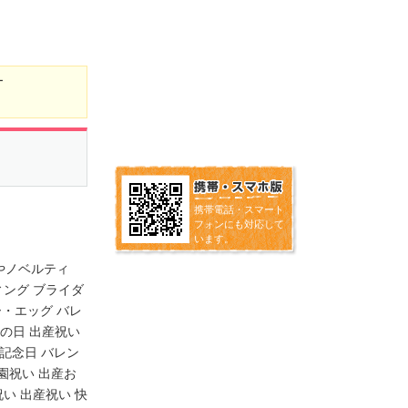
ー
携帯電話・スマート
フォンにも対応して
います。
やノベルティ
ィング ブライダ
スター・エッグ バレ
老の日 出産祝い
 記念日 バレン
園祝い 出産お
い 出産祝い 快