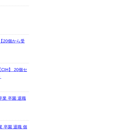
【20個から受
IH】 20個セ
ト
卒業 卒園 退職
 卒園 退職 個