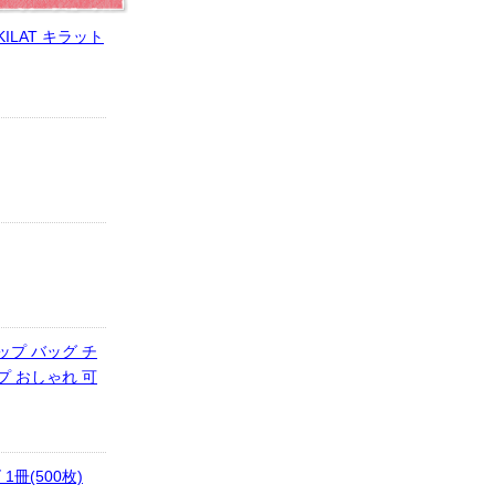
ILAT キラット
ップ バッグ チ
プ おしゃれ 可
冊(500枚)