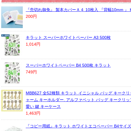
『売切れ御免』 製本カバーＡ４ 10枚入 『背幅10mm 』 K
200円
キラット スーパーホワイトペーパー A3 500枚
1,014円
スーパーホワイトペーパー B4 500枚 キラット
749円
MBB627 全52種類 キラット イニシャル バッグ キークリ
ャーム キーホルダー. アルファベット バッグ キークリッ
愛い 鍵 キーケース
1,463円
『コピー用紙』キラット ホワイトエコペーパー B4サイズ 1