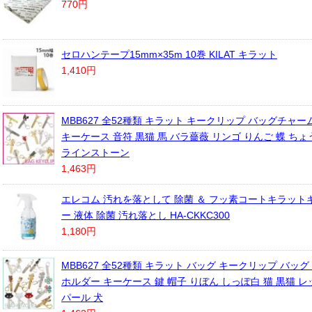
770円
セロハンテープ15mm×35m 10巻 KILAT キラット
1,410円
MBB627 全52種類 キラット キークリップ バッグチャ
キーケース 音符 黒猫 馬 バラ薔薇 リンゴ りんご 蝶 ち
ラインストーン
1,463円
エレコム 汚れを落として 除菌 ＆ フッ素コートキラット
ー 液体 除菌 汚れ落とし HA-CKKC300
1,180円
MBB627 全52種類 キラット バッグ キークリップ バッグ
ホルダー キーケース 鍵 帽子 りぼん しっぽ白 猫 黒猫 
パール 犬