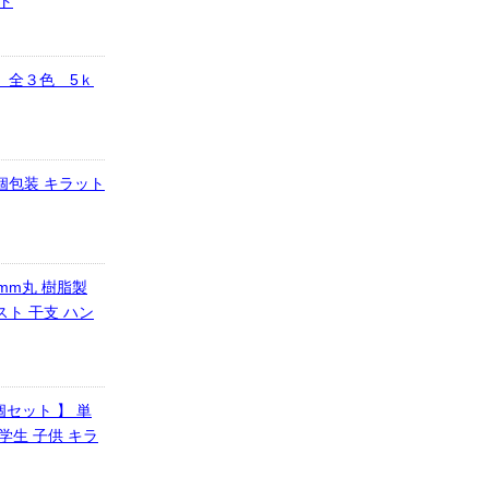
ット
 全３色 5ｋ
個包装 キラット
mm丸 樹脂製
スト 干支 ハン
0個セット 】 単
学生 子供 キラ