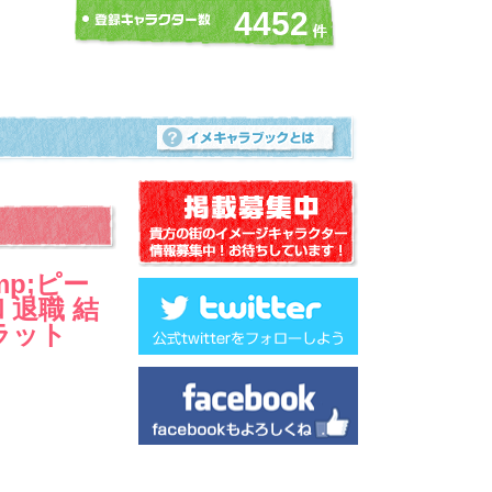
4452
mp;ピー
 退職 結
キラット