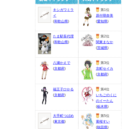
キシガワミラ
第1位
イ
原付萌奈美
(
和歌山県
)
(
愛知県
)
たま駅長代理
第2位
(
和歌山県
)
関東まなか
(
茨城県
)
八瀬かえで
第3位
(
京都府
)
京町セイカ
(
京都府
)
福王子ひかる
第4位
(
京都府
)
いちごのくに
のイーたん
(
栃木県
)
大手町つばめ
第5位
(
東京都
)
黄桜すい
(
秋田県
)