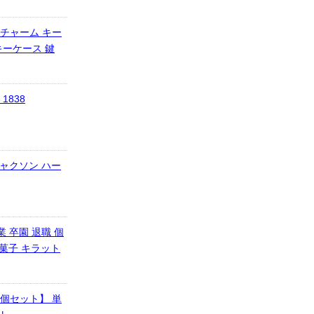
 チャーム キー
キーケース 鍵
838
ジャクソン ハー
業 卒園 退職 個
お菓子 キラット
0個セット】 単