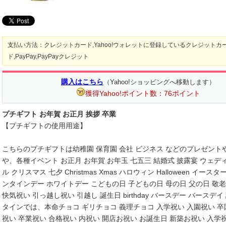
支払い方法：クレジットカード,Yahoo!ウォレットに登録しているクレジットカ
ド,PayPay,PayPayクレジット
購入はこちら
（Yahoo!ショッピングへ移動します）
獲得Yahoo!ポイント数：76ポイント
プチギフト お年賀 お正月 挨拶 卒業
【プチギフトの使用用途】
こちらのプチギフトは幼稚園 保育園 会社 ビジネス などのプレゼント
や、各種イベント お正月 お年賀 お年玉 七五三 結婚式 披露宴 ウェデ
ル クリスマス 七夕 Christmas Xmas ハロウィン Halloween イー
ンタインデー ホワイトデー こどもの日 子どもの日 母の日 父の日 敬
快気祝い 引っ越し祝い 引越し 誕生日 birthday バースデー バースデイ
タインでは、本命チョコ ギリチョコ 義理チョコ 入学祝い 入園祝い 卒
祝い 卒業祝い 合格祝い 内祝い 開店お祝い お誕生日 新築お祝い 入学祝