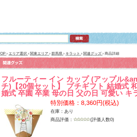
TOP
›
エリア選択
›
関東エリア
›
群馬県
›
キラット
›
関連グッズ
›
商品詳細
フルーティー イン カップ (アップル&a
チ)【20個セット】 プチギフト 結婚式 和
婚式 卒園 卒業 母の日 父の日 可愛い 
特別価格：8,360円(税込)
在庫：あり
商品評価：
(評価人数0)