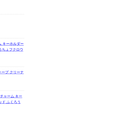
ーム キーホルダー
ょうちょフクロウ
キープ クリーナ
 チャーム キー
レッド ふくろう