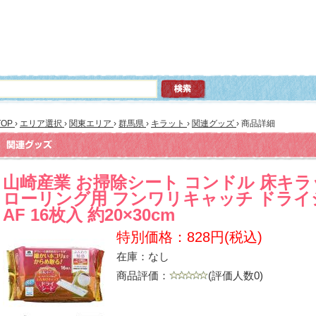
TOP
›
エリア選択
›
関東エリア
›
群馬県
›
キラット
›
関連グッズ
›
商品詳細
山崎産業 お掃除シート コンドル 床キラ
ローリング用 フンワリキャッチ ドライ
AF 16枚入 約20×30cm
特別価格：828円(税込)
在庫：なし
商品評価：
(評価人数0)