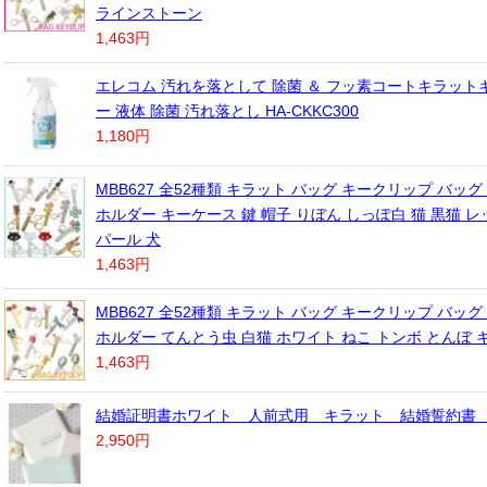
ラインストーン
1,463円
エレコム 汚れを落として 除菌 ＆ フッ素コートキラット
ー 液体 除菌 汚れ落とし HA-CKKC300
1,180円
MBB627 全52種類 キラット バッグ キークリップ バッグ
ホルダー キーケース 鍵 帽子 りぼん しっぽ白 猫 黒猫 
パール 犬
1,463円
MBB627 全52種類 キラット バッグ キークリップ バッグ
ホルダー てんとう虫 白猫 ホワイト ねこ トンボ とんぼ 
1,463円
結婚証明書ホワイト 人前式用 キラット 結婚誓約書 1
2,950円