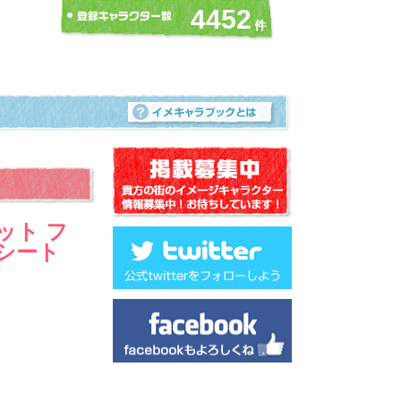
4452
ット フ
シート