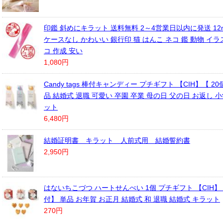
印鑑 斜めにキラット 送料無料 2～4営業日以内に発送 12
ケースなし かわいい 銀行印 猫 はんこ ネコ 鑑 動物 イラ
コ 作成 安い
1,080円
Candy tags 棒付キャンディー プチギフト 【CIH】【 2
品 結婚式 退職 可愛い 卒園 卒業 母の日 父の日 お返し 小
ット
6,480円
結婚証明書 キラット 人前式用 結婚誓約書
2,950円
はないちこづつ ハートせんべい 1個 プチギフト 【CIH】
付】 単品 お年賀 お正月 結婚式 和 退職 結婚式 キラット
270円