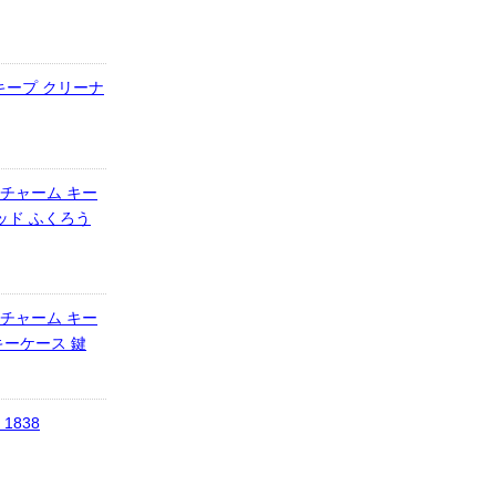
キープ クリーナ
 チャーム キー
レッド ふくろう
 チャーム キー
キーケース 鍵
838