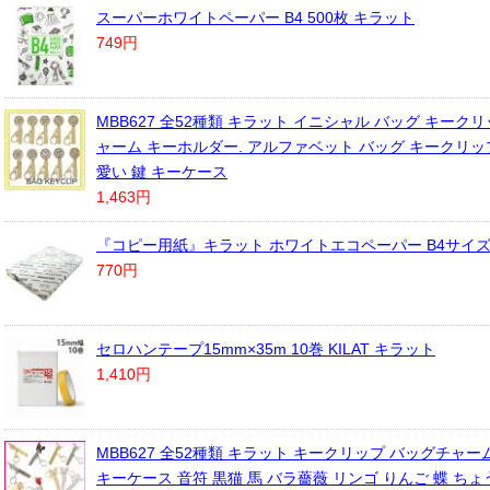
スーパーホワイトペーパー B4 500枚 キラット
749円
MBB627 全52種類 キラット イニシャル バッグ キークリ
ャーム キーホルダー. アルファベット バッグ キークリッ
愛い 鍵 キーケース
1,463円
『コピー用紙』キラット ホワイトエコペーパー B4サイズ 1
770円
セロハンテープ15mm×35m 10巻 KILAT キラット
1,410円
MBB627 全52種類 キラット キークリップ バッグチャ
キーケース 音符 黒猫 馬 バラ薔薇 リンゴ りんご 蝶 ち