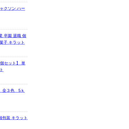
ジャクソン ハー
業 卒園 退職 個
お菓子 キラット
0個セット】 単
ット
 全３色 5ｋ
個包装 キラット