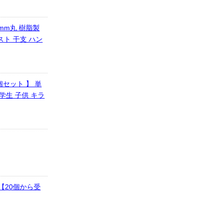
mm丸 樹脂製
スト 干支 ハン
0個セット 】 単
学生 子供 キラ
【20個から受