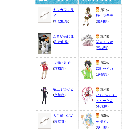
キシガワミラ
第1位
イ
原付萌奈美
(
和歌山県
)
(
愛知県
)
たま駅長代理
第2位
(
和歌山県
)
関東まなか
(
茨城県
)
八瀬かえで
第3位
(
京都府
)
京町セイカ
(
京都府
)
福王子ひかる
第4位
(
京都府
)
いちごのくに
のイーたん
(
栃木県
)
大手町つばめ
第5位
(
東京都
)
黄桜すい
(
秋田県
)