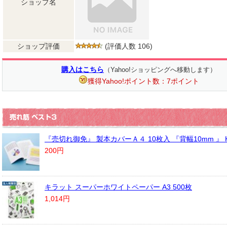
ショップ名
ショップ評価
(評価人数 106)
購入はこちら
（Yahoo!ショッピングへ移動します）
獲得Yahoo!ポイント数：7ポイント
『売切れ御免』 製本カバーＡ４ 10枚入 『背幅10mm 』 K
200円
キラット スーパーホワイトペーパー A3 500枚
1,014円