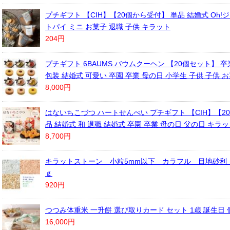
プチギフト 【CIH】【20個から受付】 単品 結婚式 Oh!
トパイ ミニ お菓子 退職 子供 キラット
204円
プチギフト 6BAUMS バウムクーヘン 【20個セット】 卒
包装 結婚式 可愛い 卒園 卒業 母の日 小学生 子供 子供 
8,000円
はないちこづつ ハートせんべい プチギフト 【CIH】【2
品 結婚式 和 退職 結婚式 卒園 卒業 母の日 父の日 キラ
8,700円
キラットストーン 小粒5mm以下 カラフル 目地砂利
ｇ
920円
つつみ体重米 一升餅 選び取りカード セット 1歳 誕生日 
16,000円