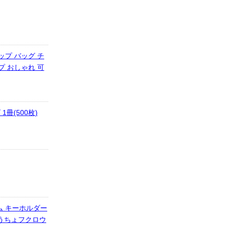
ップ バッグ チ
プ おしゃれ 可
冊(500枚)
ーム キーホルダー
ょうちょフクロウ