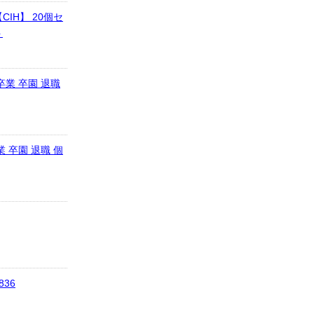
IH】 20個セ
ト
卒業 卒園 退職
 卒園 退職 個
36