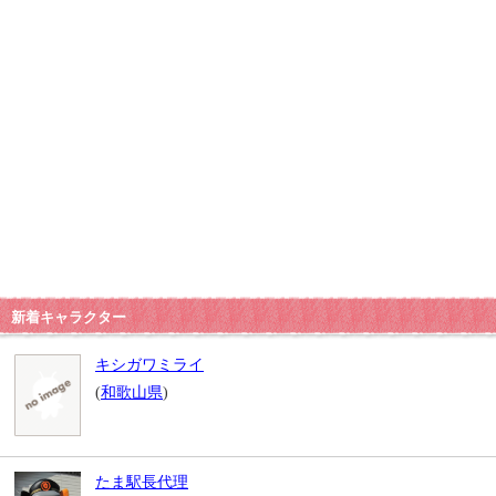
新着キャラクター
キシガワミライ
(
和歌山県
)
たま駅長代理