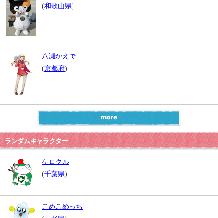
(
和歌山県
)
八瀬かえで
(
京都府
)
ランダムキャラクター
ケロクル
(
千葉県
)
こめこめっち