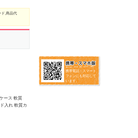
ード,商品代
携帯電話・スマート
フォンにも対応して
います。
ドケース 軟質
カード入れ 軟質カ