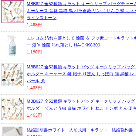
MBB627 全52種類 キラット キークリップ バッグチャ
キーケース 音符 黒猫 馬 バラ薔薇 リンゴ りんご 蝶 ち
ラインストーン
1,463円
エレコム 汚れを落として 除菌 ＆ フッ素コートキラット
ー 液体 除菌 汚れ落とし HA-CKKC300
1,180円
MBB627 全52種類 キラット バッグ キークリップ バッグ
ホルダー キーケース 鍵 帽子 りぼん しっぽ白 猫 黒猫 
パール 犬
1,463円
MBB627 全52種類 キラット バッグ キークリップ バッグ
ホルダー てんとう虫 白猫 ホワイト ねこ トンボ とんぼ 
1,463円
結婚証明書ホワイト 人前式用 キラット 結婚誓約書 1