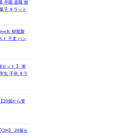
業 卒園 退職 個
お菓子 キラット
mm丸 樹脂製
スト 干支 ハン
0個セット 】 単
学生 子供 キラ
【20個から受
IH】 20個セ
ト