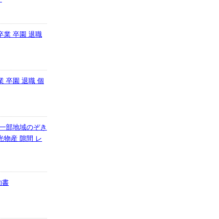
卒業 卒園 退職
 卒園 退職 個
【一部地域のぞき
光物産 隙間 レ
約書