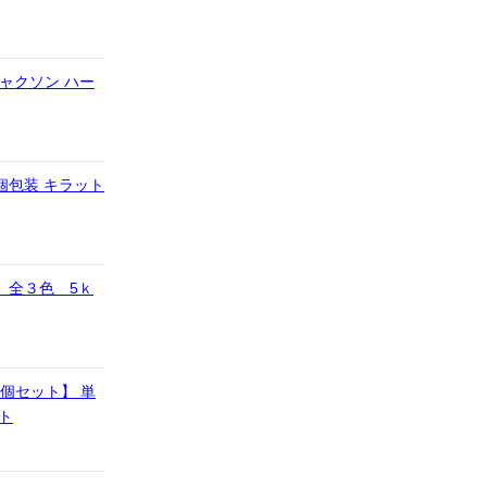
ジャクソン ハー
個包装 キラット
 全３色 5ｋ
0個セット】 単
ット