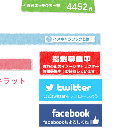
4452
 キラット