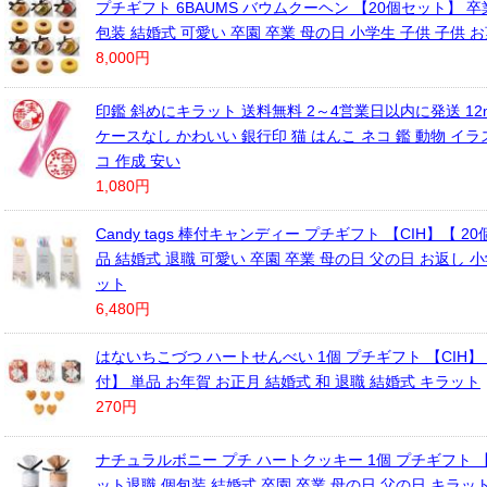
プチギフト 6BAUMS バウムクーヘン 【20個セット】 卒
包装 結婚式 可愛い 卒園 卒業 母の日 小学生 子供 子供 
8,000円
印鑑 斜めにキラット 送料無料 2～4営業日以内に発送 12
ケースなし かわいい 銀行印 猫 はんこ ネコ 鑑 動物 イラ
コ 作成 安い
1,080円
Candy tags 棒付キャンディー プチギフト 【CIH】【 2
品 結婚式 退職 可愛い 卒園 卒業 母の日 父の日 お返し 小
ット
6,480円
はないちこづつ ハートせんべい 1個 プチギフト 【CIH】
付】 単品 お年賀 お正月 結婚式 和 退職 結婚式 キラット
270円
ナチュラルボニー プチ ハートクッキー 1個 プチギフト 【C
ット退職 個包装 結婚式 卒園 卒業 母の日 父の日 キラッ