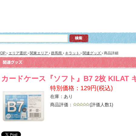
TOP
›
エリア選択
›
関東エリア
›
群馬県
›
キラット
›
関連グッズ
›
商品詳細
カードケース『ソフト』B7 2枚 KILAT
特別価格：129円(税込)
在庫：あり
商品評価：
(評価人数1)