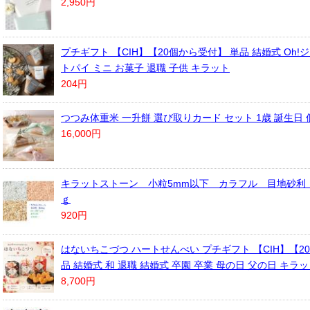
2,950円
プチギフト 【CIH】【20個から受付】 単品 結婚式 Oh!
トパイ ミニ お菓子 退職 子供 キラット
204円
つつみ体重米 一升餅 選び取りカード セット 1歳 誕生日 
16,000円
キラットストーン 小粒5mm以下 カラフル 目地砂利
ｇ
920円
はないちこづつ ハートせんべい プチギフト 【CIH】【2
品 結婚式 和 退職 結婚式 卒園 卒業 母の日 父の日 キラ
8,700円