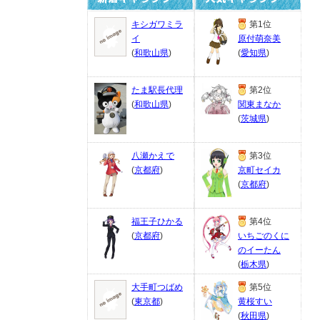
キシガワミラ
第1位
イ
原付萌奈美
(
和歌山県
)
(
愛知県
)
たま駅長代理
第2位
(
和歌山県
)
関東まなか
(
茨城県
)
八瀬かえで
第3位
(
京都府
)
京町セイカ
(
京都府
)
福王子ひかる
第4位
(
京都府
)
いちごのくに
のイーたん
(
栃木県
)
大手町つばめ
第5位
(
東京都
)
黄桜すい
(
秋田県
)