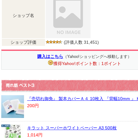
ショップ名
ショップ評価
(評価人数 31,451)
購入はこちら
（Yahoo!ショッピングへ移動します）
獲得Yahoo!ポイント数：1ポイント
『売切れ御免』 製本カバーＡ４ 10枚入 『背幅10mm 』 K
200円
キラット スーパーホワイトペーパー A3 500枚
1,014円