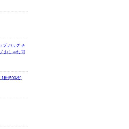
ップ バッグ チ
プ おしゃれ 可
冊(500枚)