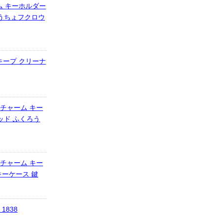
ーム キーホルダー
ょうちょフクロウ
キープ クリーナ
 チャーム キー
レッド ふくろう
 チャーム キー
キーケース 鍵
838