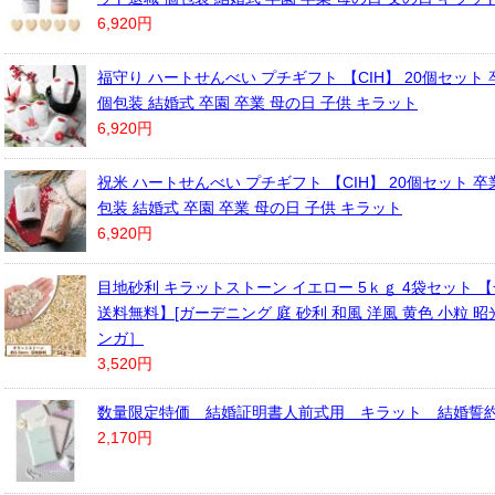
6,920円
福守り ハートせんべい プチギフト 【CIH】 20個セット 
個包装 結婚式 卒園 卒業 母の日 子供 キラット
6,920円
祝米 ハートせんべい プチギフト 【CIH】 20個セット 卒業
包装 結婚式 卒園 卒業 母の日 子供 キラット
6,920円
目地砂利 キラットストーン イエロー 5ｋｇ 4袋セット 
送料無料】[ガーデニング 庭 砂利 和風 洋風 黄色 小粒 昭
ンガ］
3,520円
数量限定特価 結婚証明書人前式用 キラット 結婚誓
2,170円