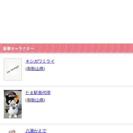
新着キャラクター
キシガワミライ
(
和歌山県
)
たま駅長代理
(
和歌山県
)
八瀬かえで