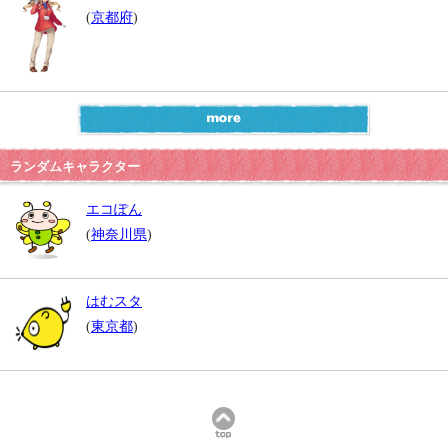
(
京都府
)
ランダムキャラクター
エコぽん
(
神奈川県
)
はむスタ
(
東京都
)