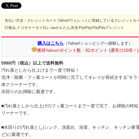
支払い方法：クレジットカード,Yahoo!ウォレットに登録しているクレジットカー
行振込,ドコモケータイ払い,auかんたん決済,PayPay,PayPayクレジット
購入はこちら
（Yahoo!ショッピングへ移動します）
獲得Yahoo!ポイント数：92ポイント (通常の10倍！)
5980円（税込）以上で送料無料
汚れ落としから仕上げまで一度で時短！
洗浄・除菌・フッ素コートが同時に完了してキレイが長続きする”キラ
体クリーナーです。
水回りのお掃除に最適です。
■汚れ落としから仕上げのフッ素コートまで一度で完了、お掃除の時短
リーナーです。
■水回りの汚れ落とし(シンク、洗面台、浴室、キッチン、キッチン家
ど)に最適です。