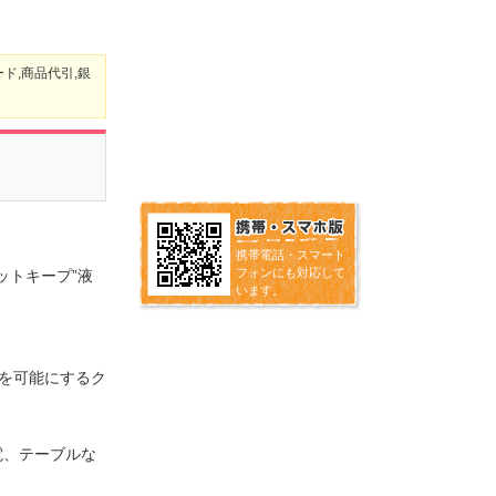
ド,商品代引,銀
携帯電話・スマート
フォンにも対応して
ットキープ”液
います。
を可能にするク
電、テーブルな