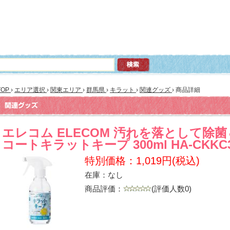
TOP
›
エリア選択
›
関東エリア
›
群馬県
›
キラット
›
関連グッズ
›
商品詳細
エレコム ELECOM 汚れを落として除
コートキラットキープ 300ml HA-CKKC3
特別価格：1,019円(税込)
在庫：なし
商品評価：
(評価人数0)