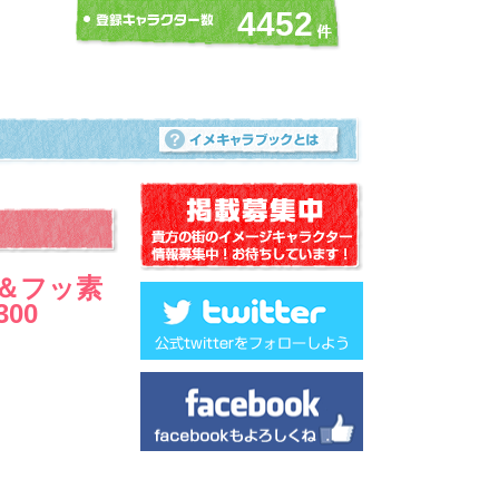
4452
菌＆フッ素
00