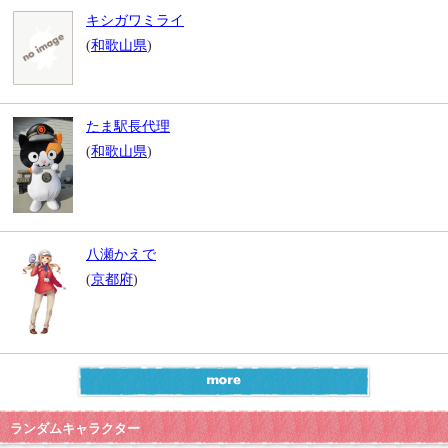
キシガワミライ
(
和歌山県
)
たま駅長代理
(
和歌山県
)
八瀬かえで
(
京都府
)
ランダムキャラクター