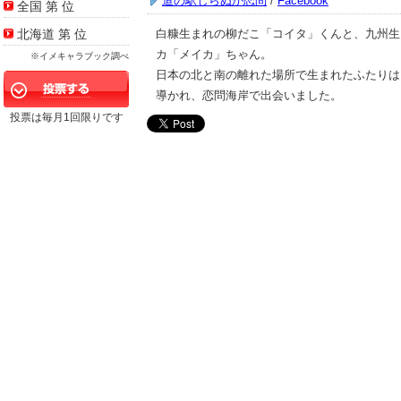
道の駅しらぬか恋問
/
Facebook
全国 第
位
北海道 第
位
白糠生まれの柳だこ「コイタ」くんと、九州生
カ「メイカ」ちゃん。
※イメキャラブック調べ
日本の北と南の離れた場所で生まれたふたりは
導かれ、恋問海岸で出会いました。
投票は毎月1回限りです