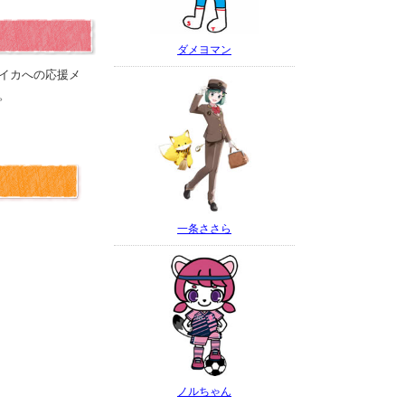
ダメヨマン
イカへの応援メ
。
一条ささら
ノルちゃん