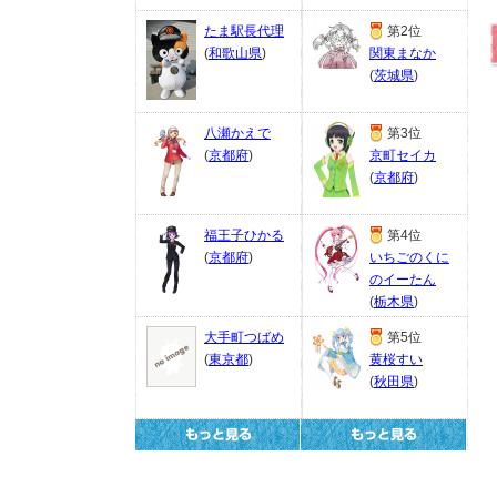
たま駅長代理
第2位
(
和歌山県
)
関東まなか
(
茨城県
)
八瀬かえで
第3位
(
京都府
)
京町セイカ
(
京都府
)
福王子ひかる
第4位
(
京都府
)
いちごのくに
のイーたん
(
栃木県
)
大手町つばめ
第5位
(
東京都
)
黄桜すい
(
秋田県
)