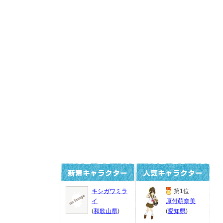
キシガワミラ
第1位
イ
原付萌奈美
(
和歌山県
)
(
愛知県
)