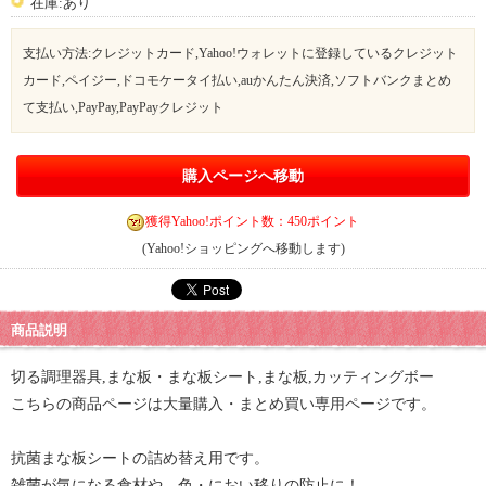
在庫:あり
支払い方法:クレジットカード,Yahoo!ウォレットに登録しているクレジット
カード,ペイジー,ドコモケータイ払い,auかんたん決済,ソフトバンクまとめ
て支払い,PayPay,PayPayクレジット
購入ページへ移動
獲得Yahoo!ポイント数：450ポイント
(Yahoo!ショッピングへ移動します)
商品説明
切る調理器具,まな板・まな板シート,まな板,カッティングボー
こちらの商品ページは大量購入・まとめ買い専用ページです。
抗菌まな板シートの詰め替え用です。
雑菌が気になる食材や、色・におい移りの防止に！