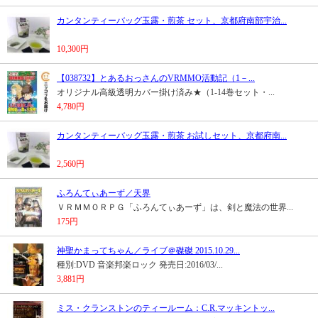
カンタンティーバッグ玉露・煎茶 セット、京都府南部宇治...
10,300円
【038732】とあるおっさんのVRMMO活動記（1－...
オリジナル高級透明カバー掛け済み★（1-14巻セット・...
4,780円
カンタンティーバッグ玉露・煎茶 お試しセット、京都府南...
2,560円
ふろんてぃあーず／天界
ＶＲＭＭＯＲＰＧ「ふろんてぃあーず」は、剣と魔法の世界...
175円
神聖かまってちゃん／ライブ＠磔磔 2015.10.29...
種別:DVD 音楽邦楽ロック 発売日:2016/03/...
3,881円
ミス・クランストンのティールーム：C.R.マッキントッ...