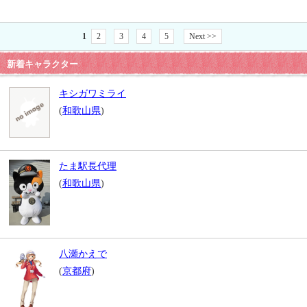
1
2
3
4
5
Next >>
新着キャラクター
キシガワミライ
(
和歌山県
)
たま駅長代理
(
和歌山県
)
八瀬かえで
(
京都府
)