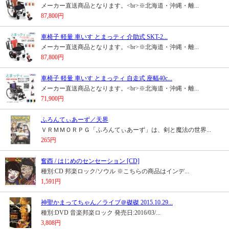
メーカー直送商品となります。<br>※北海道・沖縄・離...
87,800円
車椅子 軽量 車いす とまっティ 介助式 SKT-2...
メーカー直送商品となります。<br>※北海道・沖縄・離...
87,800円
車椅子 軽量 車いす とまっティ 自走式 座幅40c...
メーカー直送商品となります。<br>※北海道・沖縄・離...
71,900円
ふろんてぃあーず／天界
ＶＲＭＭＯＲＰＧ「ふろんてぃあーず」は、剣と魔法の世界...
265円
奮酉 / はじめのセンセーション [CD]
種別:CD 邦楽ロック/ソウル ※こちらの商品はインデ...
1,591円
神聖かまってちゃん／ライブ＠磔磔 2015.10.29...
種別:DVD 音楽邦楽ロック 発売日:2016/03/...
3,808円