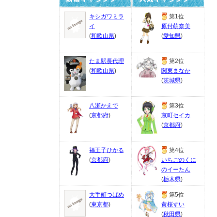
キシガワミラ
第1位
イ
原付萌奈美
(
和歌山県
)
(
愛知県
)
たま駅長代理
第2位
(
和歌山県
)
関東まなか
(
茨城県
)
八瀬かえで
第3位
(
京都府
)
京町セイカ
(
京都府
)
福王子ひかる
第4位
(
京都府
)
いちごのくに
のイーたん
(
栃木県
)
大手町つばめ
第5位
(
東京都
)
黄桜すい
(
秋田県
)