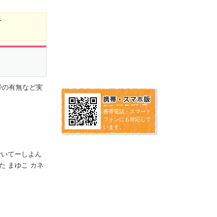
ー
帯の有無など実
携帯電話・スマート
フォンにも対応して
います。
でいてーしよん
 まゆこ カネ