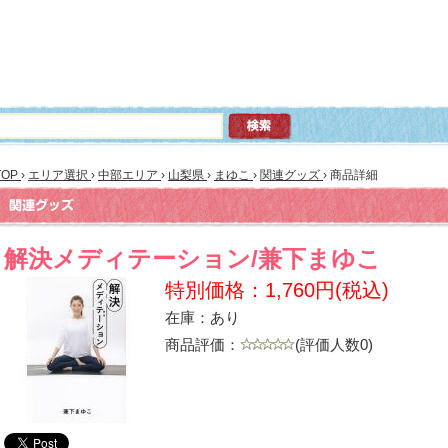
TOP
›
エリア選択
›
中部エリア
›
山梨県
›
まゆこ
›
関連グッズ
›
商品詳細
解決メディテーション/兼下まゆこ
特別価格：1,760円(税込)
在庫：あり
商品評価：
(評価人数0)