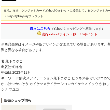
支払い方法：クレジットカード,Yahoo!ウォレットに登録しているクレジットカ
ド,PayPay,PayPayクレジット
購入はこちら
（Yahoo!ショッピングへ移動します）
獲得Yahoo!ポイント数：16ポイント
※商品画像はイメージや仮デザインが含まれている場合があります。
際と異なる場合があります。
著:兼下まゆこ
出版社:幻冬舎
発売日:2023年12月
キーワード:解決メディテーション兼下まゆこ ビジネス書 かいけつめ
かいけつめいそう カイケツメデイテーシヨンカイケツメイソウ かねした
シタ マユコ
販売ショップ情報