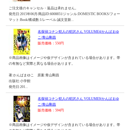
ご注文後のキャンセル・返品は承れません。
発売日:2015年06月/商品ID:6008851/ジャンル:DOMESTIC BOOKS/フォー
マット:Book/構成数:1/レーベル:誠文堂新...
名探偵コナン犯人の犯沢さん VOLUME4/かんばまゆ
こ/青山剛昌
販売価格：550円
※商品画像はイメージや仮デザインが含まれている場合があります。帯
の有無など実際と異なる場合があります。
著:かんばまゆこ 原案:青山剛昌
出版社:小学館
発売日:201...
名探偵コナン犯人の犯沢さん VOLUME9/かんばまゆ
こ/青山剛昌
販売価格：594円
※商品画像はイメージや仮デザインが含まれている場合があります。帯