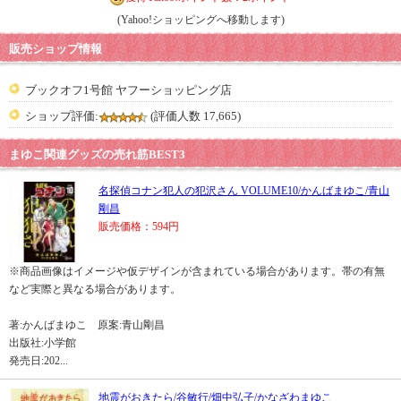
(Yahoo!ショッピングへ移動します)
販売ショップ情報
ブックオフ1号館 ヤフーショッピング店
ショップ評価:
(評価人数 17,665)
まゆこ関連グッズの売れ筋BEST3
名探偵コナン犯人の犯沢さん VOLUME10/かんばまゆこ/青山
剛昌
販売価格：594円
※商品画像はイメージや仮デザインが含まれている場合があります。帯の有無
など実際と異なる場合があります。
著:かんばまゆこ 原案:青山剛昌
出版社:小学館
発売日:202...
地震がおきたら/谷敏行/畑中弘子/かなざわまゆこ