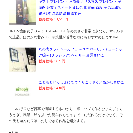
ギフト プレゼント お歳暮 クリスマス プレゼント 芋
焼酎 麻友子スィート まゆこ 限定品 22度 芋 720ml瓶
箱入1本 鹿児島県 白露酒造
販売価格：1,540円
<br>22度麻友子Ｓｗｅet720ml～<br>芋の臭さが非常に少なく、マイルド
で上品、ほのかな甘み<br>芋焼酎が苦手な方にもおすすめします<br>
丸の内クラッシーカフェ ～ユニバーサル ミュージッ
ク編～/(クラシック),ヘイリー,唐澤まゆこ
販売価格：871円
こどもといっしょにてづくりこうさく／あかしまゆこ
販売価格：430円
こいのぼりなど行事で活躍するものから、紙コップで作るぴょんぴょん
うさぎ、風船に絵を描いた簡単おもちゃまで、ただ作るだけでなく、そ
の後も遊んだり贈ったりできる作品を紹介する。
■カテ...