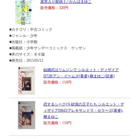
迷宮入り探偵 1／かんばまゆこ
販売価格：320円
■カテゴリ：中古コミック
■ジャンル：少年
■出版社：小学館
■掲載紙：少年サンデーコミックス ゲッサン
■本のサイズ：Ｂ６版
■発売日：2015/05/12
結婚式はリムジンで シルエット・ディザイア
D728/アン・イームズ(著者),柳まゆこ(訳者)
販売価格：110円
恋するシーク(3) 砂漠の王子たち シルエット・デ
ィザイアD843/アレキサンドラ・セラーズ(著者),
柳まゆこ
販売価格：110円