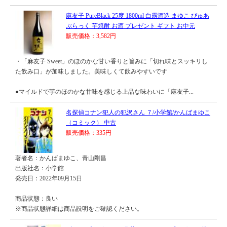
麻友子 PureBlack 25度 1800ml 白露酒造 まゆこ ぴゅあ
ぶらっく 芋焼酎 お酒 プレゼント ギフト お中元
販売価格：3,582円
・「麻友子 Sweet」のほのかな甘い香りと旨みに「切れ味とスッキリし
た飲み口」が加味しました。美味しくて飲みやすいです
●マイルドで芋のほのかな甘味を感じる上品な味わいに「麻友子...
名探偵コナン犯人の犯沢さん ７/小学館/かんばまゆこ
（コミック） 中古
販売価格：335円
著者名：かんばまゆこ、青山剛昌
出版社名：小学館
発売日：2022年09月15日
商品状態：良い
※商品状態詳細は商品説明をご確認ください。