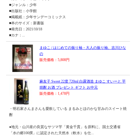
■ジャンル：少年
■出版社：小学館
■掲載紙：少年サンデーコミックス
■本のサイズ：新書版
■発売日：2021/10/18
■カナ：...
まゆこ / はじめての振り袖・大人の振り袖、吉川ひな
の
販売価格：5,808円
麻友子 Sweet 22度 720ml 白露酒造 まゆこ すいーと 芋
焼酎 お酒 プレゼント ギフト お中元
販売価格：1,478円
・明石家さんまさんも愛飲している まるみとほのかな甘みのスイート焼
酎
●地元・山川産の良質なサツマ芋「黄金千貫」を原料に、国土交通省
「水の郷100撰」に認定された天然水（軟水）を仕...