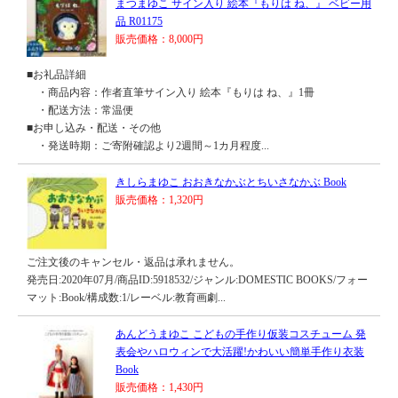
まつまゆこ サイン入り 絵本『もりは ね、』 ベビー用
品 R01175
販売価格：8,000円
■お礼品詳細
・商品内容：作者直筆サイン入り 絵本『もりは ね、』1冊
・配送方法：常温便
■お申し込み・配送・その他
・発送時期：ご寄附確認より2週間～1カ月程度...
きしらまゆこ おおきなかぶとちいさなかぶ Book
販売価格：1,320円
ご注文後のキャンセル・返品は承れません。
発売日:2020年07月/商品ID:5918532/ジャンル:DOMESTIC BOOKS/フォー
マット:Book/構成数:1/レーベル:教育画劇...
あんどうまゆこ こどもの手作り仮装コスチューム 発
表会やハロウィンで大活躍!かわいい簡単手作り衣装
Book
販売価格：1,430円