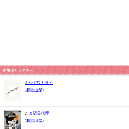
新着キャラクター
キシガワミライ
(
和歌山県
)
たま駅長代理
(
和歌山県
)