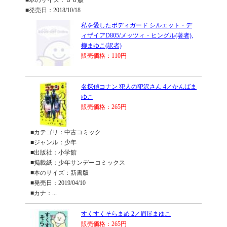
■本のサイズ：Ｂ６版
■発売日：2018/10/18
私を愛したボディガード シルエット・デ
ィザイアD805/メッツィ・ヒングル(著者),
柳まゆこ(訳者)
販売価格：110円
名探偵コナン 犯人の犯沢さん 4／かんばま
ゆこ
販売価格：265円
■カテゴリ：中古コミック
■ジャンル：少年
■出版社：小学館
■掲載紙：少年サンデーコミックス
■本のサイズ：新書版
■発売日：2019/04/10
■カナ：...
すくすくそらまめ 2／眉屋まゆこ
販売価格：265円