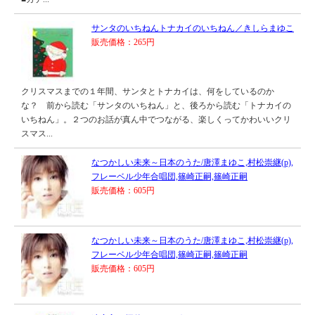
サンタのいちねんトナカイのいちねん／きしらまゆこ
販売価格：265円
クリスマスまでの１年間、サンタとトナカイは、何をしているのか
な？ 前から読む「サンタのいちねん」と、後ろから読む「トナカイの
いちねん」。２つのお話が真ん中でつながる、楽しくってかわいいクリ
スマス...
なつかしい未来～日本のうた/唐澤まゆこ,村松崇継(p),
フレーベル少年合唱団,篠崎正嗣,篠崎正嗣
販売価格：605円
なつかしい未来～日本のうた/唐澤まゆこ,村松崇継(p),
フレーベル少年合唱団,篠崎正嗣,篠崎正嗣
販売価格：605円