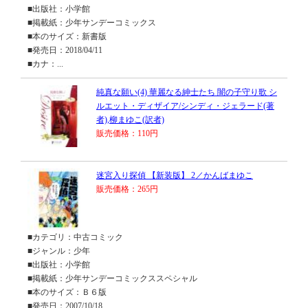
■出版社：小学館
■掲載紙：少年サンデーコミックス
■本のサイズ：新書版
■発売日：2018/04/11
■カナ：...
純真な願い(4) 華麗なる紳士たち 闇の子守り歌 シ
ルエット・ディザイア/シンディ・ジェラード(著
者),柳まゆこ(訳者)
販売価格：110円
迷宮入り探偵 【新装版】 2／かんばまゆこ
販売価格：265円
■カテゴリ：中古コミック
■ジャンル：少年
■出版社：小学館
■掲載紙：少年サンデーコミックススペシャル
■本のサイズ：Ｂ６版
■発売日：2007/10/18