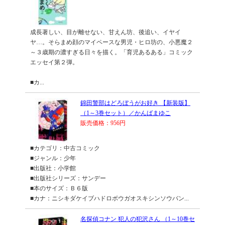
成長著しい、目が離せない、甘えん坊、後追い、イヤイ
ヤ…。そらまめ顔のマイペースな男児・ヒロ坊の、小悪魔２
～３歳期の濃すぎる日々を描く。「育児あるある」コミック
エッセイ第２弾。
■カ...
錦田警部はどろぼうがお好き 【新装版】
（1～3巻セット）／かんばまゆこ
販売価格：956円
■カテゴリ：中古コミック
■ジャンル：少年
■出版社：小学館
■出版社シリーズ：サンデー
■本のサイズ：Ｂ６版
■カナ：ニシキダケイブハドロボウガオスキシンソウバン...
名探偵コナン 犯人の犯沢さん （1～10巻セ