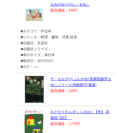
はるのゆうびん／まゆこ
販売価格：430円
■カテゴリ：中古本
■ジャンル：料理・趣味・児童 絵本
■出版社：文芸社
■出版社シリーズ：
■本のサイズ：単行本
■発売日：2011/03/15
■カナ：ハ...
ザ・モルグ(2) ぶんか社C監察医蘇芳ま
ゆこシリーズ/寺館和子(著者)
販売価格：220円
おとなりさん/きしらまゆこ【作】,高
畠純【絵】
販売価格：1,270円