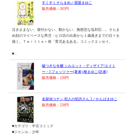
すくすくそらまめ／眉屋まゆこ
販売価格：265円
泣き止まない、寝付かない、動かない、無慈悲な塩対応…。そらま
め顔のマイペースな男児・ヒロ坊の出産から１歳過ぎまでの日々を
描く。Ｔｗｉｔｔｅｒ発「育児あるある」コミックエッセイ。
■...
嘘つきな令嬢 シルエット・ディザイア/エイミ
ー・J.フェッツァー(著者),柳まゆこ(訳者)
販売価格：220円
名探偵コナン 犯人の犯沢さん 2／かんばまゆこ
販売価格：228円
■カテゴリ：中古コミック
■ジャンル：少年