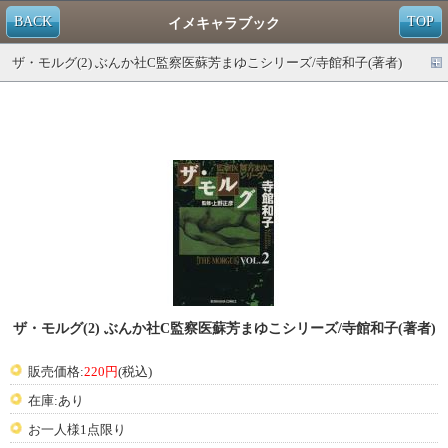
BACK
TOP
イメキャラブック
ザ・モルグ(2) ぶんか社C監察医蘇芳まゆこシリーズ/寺館和子(著者)
ザ・モルグ(2) ぶんか社C監察医蘇芳まゆこシリーズ/寺館和子(著者)
販売価格:
220円
(税込)
在庫:あり
お一人様1点限り