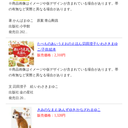
※商品画像はイメージや仮デザインが含まれている場合があります。帯
の有無など実際と異なる場合があります。
著:かんばまゆこ 原案:青山剛昌
出版社:小学館
発売日:202...
たべものあいうえおのえほん/苅田澄子/いわさきまゆ
こ/子供/絵本
販売価格：2,310円
※商品画像はイメージや仮デザインが含まれている場合があります。帯
の有無など実際と異なる場合があります。
文:苅田澄子 絵:いわさきまゆこ
出版社:金の星社
発売日:20...
きみのなまえ/あんずゆき/かなざわまゆこ
販売価格：1,320円