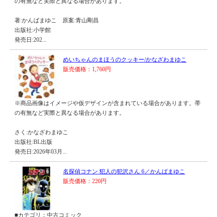
の有無など実際と異なる場合があります。
著:かんばまゆこ 原案:青山剛昌
出版社:小学館
発売日:202...
めいちゃんのまほうのクッキー/かなざわまゆこ
販売価格：1,760円
※商品画像はイメージや仮デザインが含まれている場合があります。帯
の有無など実際と異なる場合があります。
さく:かなざわまゆこ
出版社:BL出版
発売日:2026年03月...
名探偵コナン 犯人の犯沢さん 6／かんばまゆこ
販売価格：220円
■カテゴリ：中古コミック