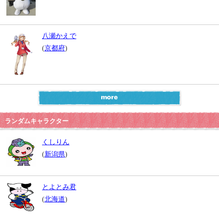
八瀬かえで
(
京都府
)
ランダムキャラクター
くしりん
(
新潟県
)
とよとみ君
(
北海道
)