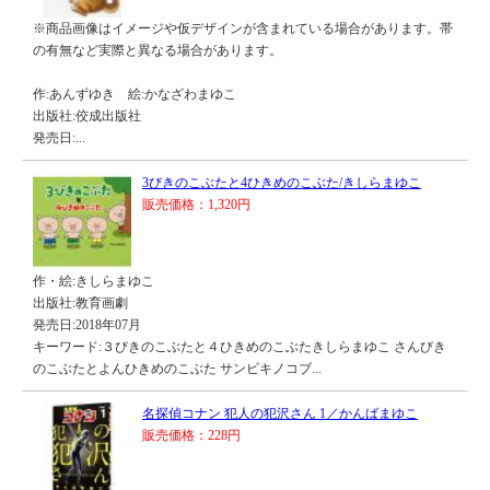
※商品画像はイメージや仮デザインが含まれている場合があります。帯
の有無など実際と異なる場合があります。
作:あんずゆき 絵:かなざわまゆこ
出版社:佼成出版社
発売日:...
3びきのこぶたと4ひきめのこぶた/きしらまゆこ
販売価格：1,320円
作・絵:きしらまゆこ
出版社:教育画劇
発売日:2018年07月
キーワード:３びきのこぶたと４ひきめのこぶたきしらまゆこ さんびき
のこぶたとよんひきめのこぶた サンビキノコブ...
名探偵コナン 犯人の犯沢さん 1／かんばまゆこ
販売価格：228円