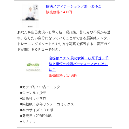
解決メディテーション／兼下まゆこ
販売価格：430円
あなたを自己実現へと導く新・瞑想術。苦しみや不調から逃
れ、なりたい自分になっていくことができる脳神経メンタル
トレーニングメソッドのやり方を写真で解説する。音声ガイ
ドが聞けるＱＲコード付き。
名探偵コナン 風の女神・萩原千速／千
速と重悟の婚活パーティー／かんばま
ゆこ
販売価格：1,436円
■カテゴリ：中古コミック
■ジャンル：少年
■出版社：小学館
■掲載紙：少年サンデーコミックス
■本のサイズ：Ｂ６版
■発売日：2026/04/08
■カナ：...