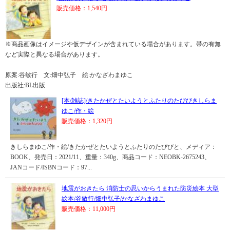
販売価格：1,540円
※商品画像はイメージや仮デザインが含まれている場合があります。帯の有無
など実際と異なる場合があります。
原案:谷敏行 文:畑中弘子 絵:かなざわまゆこ
出版社:BL出版
[本/雑誌]/きたかぜとたいようとふたりのたびびきしらま
ゆこ/作・絵
販売価格：1,320円
きしらまゆこ/作・絵/きたかぜとたいようとふたりのたびびと、メディア：
BOOK、発売日：2021/11、重量：340g、商品コード：NEOBK-2675243、
JANコード/ISBNコード：97...
地震がおきたら 消防士の思いからうまれた防災絵本 大型
絵本/谷敏行/畑中弘子/かなざわまゆこ
販売価格：11,000円