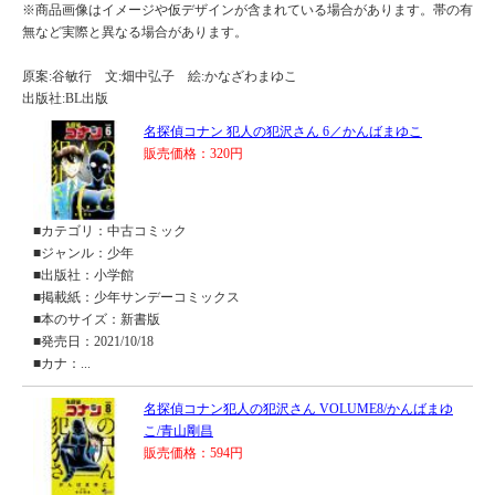
※商品画像はイメージや仮デザインが含まれている場合があります。帯の有
無など実際と異なる場合があります。
原案:谷敏行 文:畑中弘子 絵:かなざわまゆこ
出版社:BL出版
名探偵コナン 犯人の犯沢さん 6／かんばまゆこ
販売価格：320円
■カテゴリ：中古コミック
■ジャンル：少年
■出版社：小学館
■掲載紙：少年サンデーコミックス
■本のサイズ：新書版
■発売日：2021/10/18
■カナ：...
名探偵コナン犯人の犯沢さん VOLUME8/かんばまゆ
こ/青山剛昌
販売価格：594円