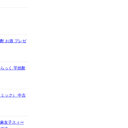
焼酎 お酒 プレゼ
あぶらっく 芋焼酎
ミック） 中古
 麻友子スィー