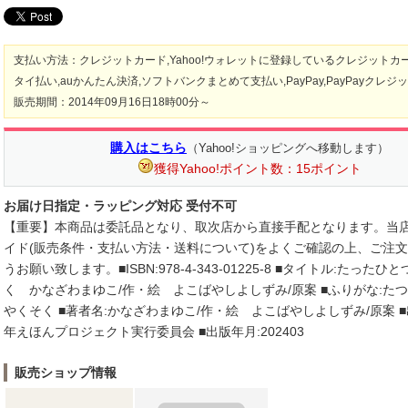
支払い方法：クレジットカード,Yahoo!ウォレットに登録しているクレジットカ
タイ払い,auかんたん決済,ソフトバンクまとめて支払い,PayPay,PayPayクレジ
販売期間：2014年09月16日18時00分～
購入はこちら
（Yahoo!ショッピングへ移動します）
獲得Yahoo!ポイント数：15ポイント
お届け日指定・ラッピング対応 受付不可
【重要】本商品は委託品となり、取次店から直接手配となります。当
イド(販売条件・支払い方法・送料について)をよくご確認の上、ご注
うお願い致します。■ISBN:978-4-343-01225-8 ■タイトル:たった
く かなざわまゆこ/作・絵 よこばやしよしずみ/原案 ■ふりがな:た
やくそく ■著者名:かなざわまゆこ/作・絵 よこばやしよしずみ/原案 ■出
年えほんプロジェクト実行委員会 ■出版年月:202403
販売ショップ情報