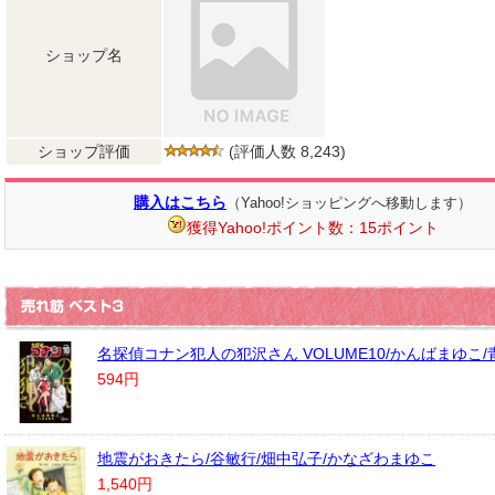
ショップ名
ショップ評価
(評価人数 8,243)
購入はこちら
（Yahoo!ショッピングへ移動します）
獲得Yahoo!ポイント数：15ポイント
名探偵コナン犯人の犯沢さん VOLUME10/かんばまゆこ
594円
地震がおきたら/谷敏行/畑中弘子/かなざわまゆこ
1,540円