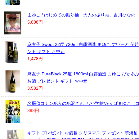
まゆこ / はじめての振り袖・大人の振り袖、吉川ひなの
5,808円
麻友子 Sweet 22度 720ml 白露酒造 まゆこ すいーと 芋
ント ギフト お中元
1,478円
麻友子 PureBlack 25度 1800ml 白露酒造 まゆこ ぴゅ
お酒 プレゼント ギフト お中元
3,582円
名探偵コナン犯人の犯沢さん ７/小学館/かんばまゆこ（コ
383円
ギフト プレゼント お歳暮 クリスマス プレゼント 芋焼酎