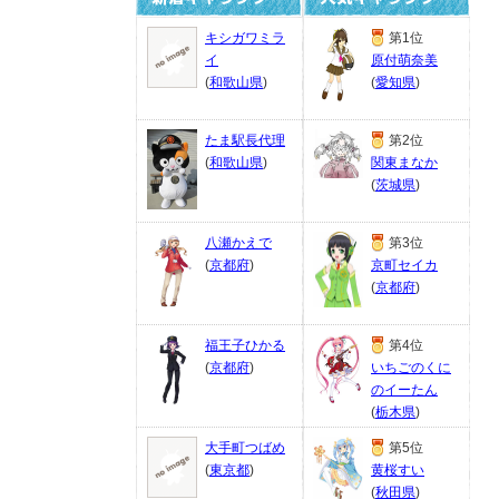
キシガワミラ
第1位
イ
原付萌奈美
(
和歌山県
)
(
愛知県
)
たま駅長代理
第2位
(
和歌山県
)
関東まなか
(
茨城県
)
八瀬かえで
第3位
(
京都府
)
京町セイカ
(
京都府
)
福王子ひかる
第4位
(
京都府
)
いちごのくに
のイーたん
(
栃木県
)
大手町つばめ
第5位
(
東京都
)
黄桜すい
(
秋田県
)