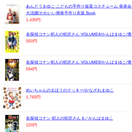
あんどうまゆこ こどもの手作り仮装コスチューム 発表
大活躍!かわいい簡単手作り衣装 Book
1,430円
名探偵コナン犯人の犯沢さん VOLUME4/かんばまゆこ/
550円
名探偵コナン犯人の犯沢さん VOLUME9/かんばまゆこ/
594円
めいちゃんのまほうのクッキー/かなざわまゆこ
1,760円
名探偵コナン 犯人の犯沢さん 6／かんばまゆこ
220円