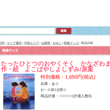
TOP
›
エリア選択
›
中部エリア
›
山梨県
›
まゆこ
›
関連グッズ
›
商品詳細
たったひとつのおやくそく かなざわま
作・絵 よこばやしよしずみ/原案
特別価格：1,650円(税込)
在庫：あり
お一人様1点限り
商品評価：
(評価人数0)