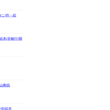
ゆこ/作・絵
本/谷敏行/畑
青山剛昌
供/絵本