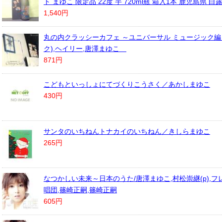
ト まゆこ 限定品 22度 芋 720ml瓶 箱入1本 鹿児島県 白
1,540円
丸の内クラッシーカフェ ～ユニバーサル ミュージック編～
ク),ヘイリー,唐澤まゆこ
871円
こどもといっしょにてづくりこうさく／あかしまゆこ
430円
サンタのいちねんトナカイのいちねん／きしらまゆこ
265円
なつかしい未来～日本のうた/唐澤まゆこ,村松崇継(p),
唱団,篠崎正嗣,篠崎正嗣
605円