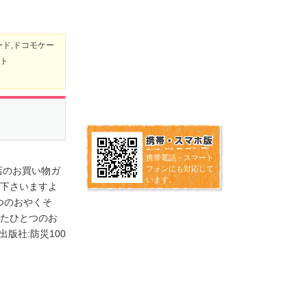
ード,ドコモケー
ット
携帯電話・スマート
フォンにも対応して
店のお買い物ガ
います。
文下さいますよ
ひとつのおやくそ
つたひとつのお
版社:防災100