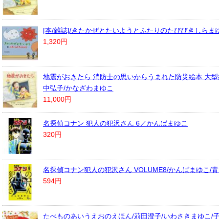
[本/雑誌]/きたかぜとたいようとふたりのたびびきしらま
1,320円
地震がおきたら 消防士の思いからうまれた防災絵本 大型絵
中弘子/かなざわまゆこ
11,000円
名探偵コナン 犯人の犯沢さん 6／かんばまゆこ
320円
名探偵コナン犯人の犯沢さん VOLUME8/かんばまゆこ/
594円
たべものあいうえおのえほん/苅田澄子/いわさきまゆこ/子