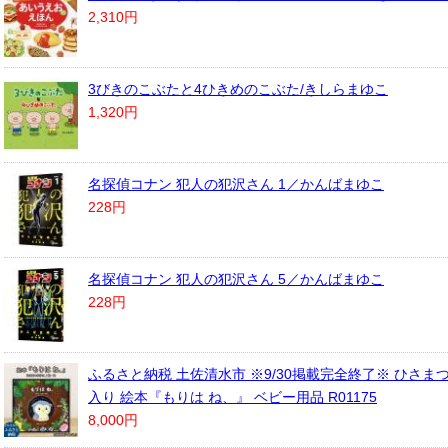
2,310円
3びきのこぶたと4ひきめのこぶた/きしらまゆこ
1,320円
名探偵コナン 犯人の犯沢さん 1／かんばまゆこ
228円
名探偵コナン 犯人の犯沢さん 5／かんばまゆこ
228円
ふるさと納税 土佐清水市 ※9/30掲載完全終了※ ひさま
入り 絵本『もりは ね、』 ベビー用品 R01175
8,000円