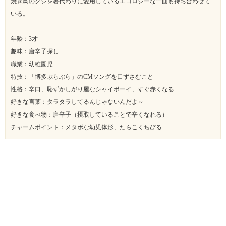
焼き鳥のクシを箸代わりに愛用しているエコロジーな一面も持ち合わせて
いる。
年齢：3才
趣味：唐辛子探し
職業：幼稚園児
特技：「博多ぶらぶら」のCMソングを口ずさむこと
性格：辛口、恥ずかしがり屋なシャイボーイ、すぐ赤くなる
好きな言葉：タラタラしてるんじゃないんだよ～
好きな食べ物：唐辛子（摂取していることで辛くなれる）
チャームポイント：メタボな幼児体形、たらこくちびる