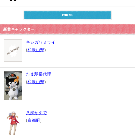
新着キャラクター
キシガワミライ
(
和歌山県
)
たま駅長代理
(
和歌山県
)
八瀬かえで
(
京都府
)