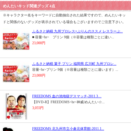
めんたいキッド関連グッズ 4点
※キャラクター名をキーワードに自動抽出された結果ですので、めんたいキッ
ドと関係のないグッズが表示されている場合もございますのでご注意下さい。
ふるさと納税 九州プロレス×ぷりんのススメ レスラーぷ...
■ 容量<br> プリン 9個（※容量は種類ごとに違い...
23,000円
ふるさと納税 菓子 プリン 福岡県 広川町 九州プロレ...
容量<br>プリン 9個（※容量は種類ごとに違います）...
23,000円
FREEDOMS 血の池地獄デスマッチ-2011.3....
【DVD-R】FREEDOMS<br>神威/めんたい☆...
3,055円
FREEDOMS 北九州市立小倉北体育館-2011.1...