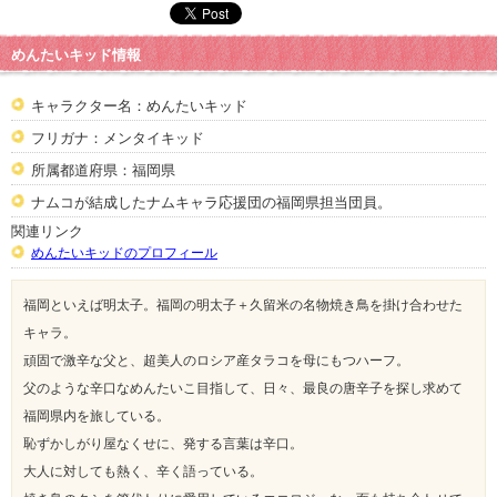
めんたいキッド情報
キャラクター名：めんたいキッド
フリガナ：メンタイキッド
所属都道府県：福岡県
ナムコが結成したナムキャラ応援団の福岡県担当団員。
関連リンク
めんたいキッドのプロフィール
福岡といえば明太子。福岡の明太子＋久留米の名物焼き鳥を掛け合わせた
キャラ。
頑固で激辛な父と、超美人のロシア産タラコを母にもつハーフ。
父のような辛口なめんたいこ目指して、日々、最良の唐辛子を探し求めて
福岡県内を旅している。
恥ずかしがり屋なくせに、発する言葉は辛口。
大人に対しても熱く、辛く語っている。