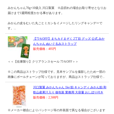
みかんちゃん70g×10袋入 川口製菓 ※品切れの場合お取り寄せとなりお
届けまで1週間程度かかる事があります。
みかんの皮をむいた丸ごとミカンをイメージしたリングキャンデーで
す。...
【75％OFF】まちカドまぞく 2丁目 グッズ 公式 みか
んちゃん ぬいぐるみストラップ
販売価格：495円
＜＜【在庫限り】クリアランスセール 75％OFF＞＞
※この商品はストラップ仕様です。見本サンプルを撮影したため一部の
画像にボールチェーンが写っておりますが、商品はストラップ仕様で...
川口製菓 みかんちゃん 1kg 飴 キャンディ みかん飴 和
歌山産果汁入り 個包装 業務用 大容量 おしぼり付き
販売価格：2,508円
※メーカー都合によりパッケージ等の外装面で異なる場合がございます