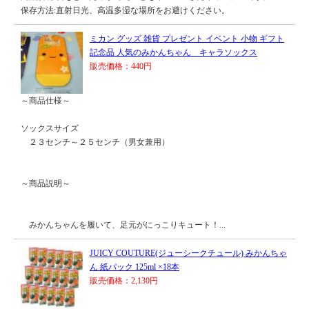
保存方法:直射日光、高温多湿な場所をお避けください。
ミカン グッズ 雑貨 プレゼント イベント 小物 ギフト
記念品 人気のみかんちゃん キャラソックス
販売価格：440円
～商品仕様～
ソックスサイズ
２３センチ～２５センチ（男女兼用）
～商品説明～
みかんちゃんを履いて、足元がにっこりキュート！...
JUICY COUTURE(ジューシークチュール) みかんちゃ
ん 紙パック 125ml ×18本
販売価格：2,130円