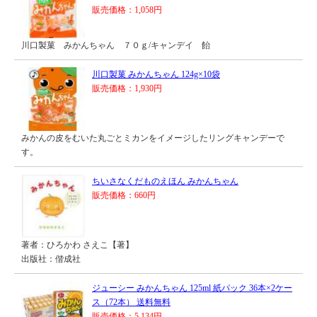
販売価格：1,058円
川口製菓 みかんちゃん ７０ｇ/キャンデイ 飴
川口製菓 みかんちゃん 124g×10袋
販売価格：1,930円
みかんの皮をむいた丸ごとミカンをイメージしたリングキャンデーで
す。
ちいさなくだものえほん みかんちゃん
販売価格：660円
著者：ひろかわ さえこ【著】
出版社：偕成社
ジューシー みかんちゃん 125ml 紙パック 36本×2ケー
ス（72本） 送料無料
販売価格：5,134円