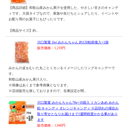
【商品詳細】和歌山産みかん果汁を使用した、やさしい甘さのキャンデ
ィです。大袋タイプなので、家族や友だちとシェアしたり、イベントや
お配り用のお菓子にもぴったりです。
【商品サイズ】約...
川口製菓 1kg みかんちゃん 約120粒前後入×1袋
販売価格：1,219円
みかんの皮をむいた丸ごとミカンをイメージしたリングキャンデーで
す。
和歌山産みかん果汁入り。
※画像はあくまで参考画像となります。
※店頭販売も致しておりますので、在庫設定が間...
川口製菓 みかんちゃん70g×10袋入 ミカンあめ みかん
飴 キャンディ オレンジキャンディ ※品切れの場合お
取り寄せとなりお届けまで1週間程度かかる事があり
ます
販売価格：1,940円