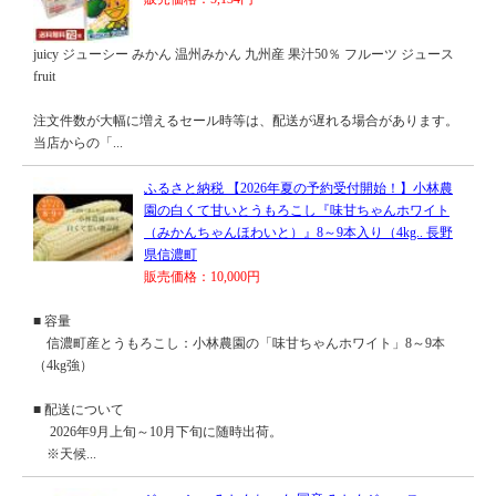
juicy ジューシー みかん 温州みかん 九州産 果汁50％ フルーツ ジュース
fruit
注文件数が大幅に増えるセール時等は、配送が遅れる場合があります。
当店からの「...
ふるさと納税 【2026年夏の予約受付開始！】小林農
園の白くて甘いとうもろこし『味甘ちゃんホワイト
（みかんちゃんほわいと）』8～9本入り（4kg.. 長野
県信濃町
販売価格：10,000円
■ 容量
信濃町産とうもろこし：小林農園の「味甘ちゃんホワイト」8～9本
（4kg強）
■ 配送について
2026年9月上旬～10月下旬に随時出荷。
※天候...