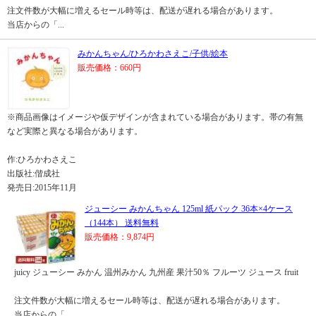
注文件数が大幅に増えるセール時等は、配送が遅れる場合があります。
当店からの「...
みかんちゃん/ひろかわさえこ/子供/絵本
販売価格：660円
※商品画像はイメージや仮デザインが含まれている場合があります。帯の有無
など実際と異なる場合があります。
作:ひろかわさえこ
出版社:偕成社
発売日:2015年11月
ジューシー みかんちゃん 125ml 紙パック 36本×4ケース
（144本） 送料無料
販売価格：9,874円
juicy ジューシー みかん 温州みかん 九州産 果汁50％ フルーツ ジュース fruit
注文件数が大幅に増えるセール時等は、配送が遅れる場合があります。
当店からの「...