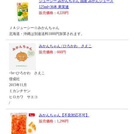
ジューシー みかんちゃん 国産 みかんジュース
125ml×36本 果実連
販売価格：4,220円
ＪＡジューシー☆みかんちゃん
北海道・沖縄は別途送料1000円加算されます。
みかんちゃん / ひろかわ さえこ
販売価格：660円
<br>ひろかわ さえこ
偕成社
2015年11月
ミカンチヤン
ヒロカワ サエコ
/
みかんちゃん【不良対応不可】
販売価格：1,296円