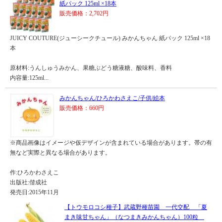
紙パック 125ml ×18本
販売価格：2,702円
JUICY COUTURE(ジューシークチュール) みかんちゃん 紙パック 125ml ×18
本
原材料:うんしゅうみかん、果糖ぶどう糖液糖、酸味料、香料
内容量:125ml...
みかんちゃん/ひろかわさえこ/子供/絵本
販売価格：660円
※商品画像はイメージや仮デザインが含まれている場合があります。帯の有
無など実際と異なる場合があります。
作:ひろかわさえこ
出版社:偕成社
発売日:2015年11月
【トウモロコシ種子】武蔵野種苗園 一代交配 「夏
まき味甘ちゃん」（なつまきみかんちゃん）100粒