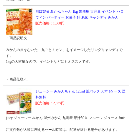
川口製菓 みかんちゃん 1kg 業務用 大容量 イベント ハロ
ウィン パーティー お菓子 飴 あめ キャンディ みかん
販売価格：1,680円
・商品説明文
みかんの皮をむいた「丸ごとミカン」をイメージしたリングキャンディで
す。
1kgの大容量なので、イベントなどにもオススメです。
・商品仕様<...
ジューシー みかんちゃん 125ml 紙パック 36本 1ケース 送
料無料
販売価格：2,855円
juicy ジューシー みかん 温州みかん 九州産 果汁50％ フルーツ ジュース fruit
注文件数が大幅に増えるセール時等は、配送が遅れる場合があります。