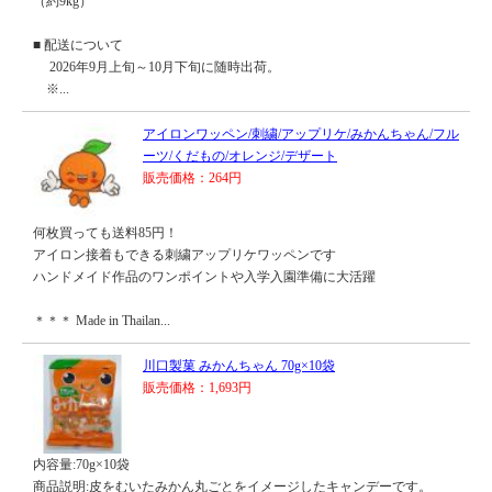
（約9kg）
■ 配送について
2026年9月上旬～10月下旬に随時出荷。
※...
アイロンワッペン/刺繍/アップリケ/みかんちゃん/フル
ーツ/くだもの/オレンジ/デザート
販売価格：264円
何枚買っても送料85円！
アイロン接着もできる刺繍アップリケワッペンです
ハンドメイド作品のワンポイントや入学入園準備に大活躍
＊＊＊ Made in Thailan...
川口製菓 みかんちゃん 70g×10袋
販売価格：1,693円
内容量:70g×10袋
商品説明:皮をむいたみかん丸ごとをイメージしたキャンデーです。