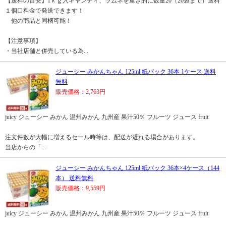
【送料の目安】1ｋｇ入キャンディ、ラムネを重さ的に数量20（20袋まで）送料
１個口料金で発送できます！
他の商品と同梱可能！
【注意事項】
・当社店舗と併売している為...
ジューシー みかんちゃん 125ml 紙パック 36本 1ケース 送料
無料
販売価格：2,763円
juicy ジューシー みかん 温州みかん 九州産 果汁50％ フルーツ ジュース fruit
注文件数が大幅に増えるセール時等は、配送が遅れる場合があります。
当店からの「...
ジューシー みかんちゃん 125ml 紙パック 36本×4ケース（144
本） 送料無料
販売価格：9,559円
juicy ジューシー みかん 温州みかん 九州産 果汁50％ フルーツ ジュース fruit