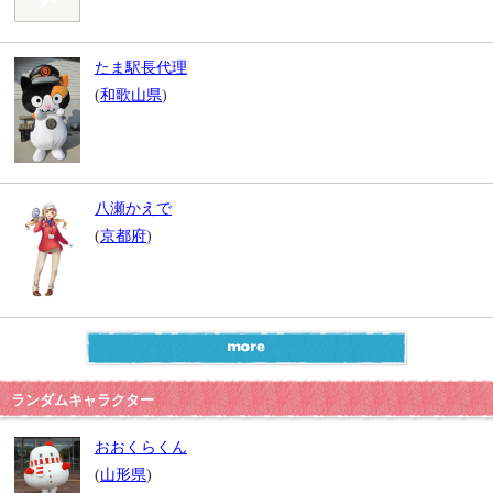
たま駅長代理
(
和歌山県
)
八瀬かえで
(
京都府
)
ランダムキャラクター
おおくらくん
(
山形県
)