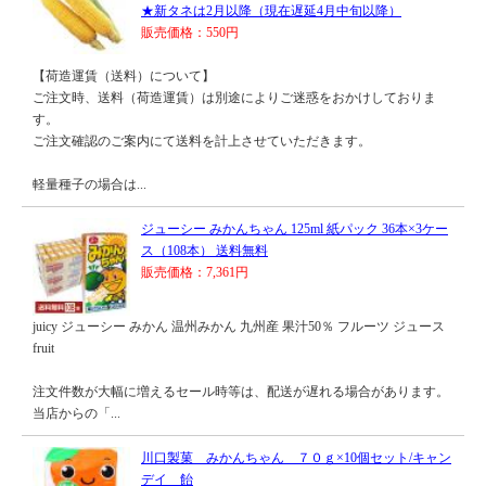
★新タネは2月以降（現在遅延4月中旬以降）
販売価格：550円
【荷造運賃（送料）について】
ご注文時、送料（荷造運賃）は別途によりご迷惑をおかけしておりま
す。
ご注文確認のご案内にて送料を計上させていただきます。
軽量種子の場合は...
ジューシー みかんちゃん 125ml 紙パック 36本×3ケー
ス（108本） 送料無料
販売価格：7,361円
juicy ジューシー みかん 温州みかん 九州産 果汁50％ フルーツ ジュース
fruit
注文件数が大幅に増えるセール時等は、配送が遅れる場合があります。
当店からの「...
川口製菓 みかんちゃん ７０ｇ×10個セット/キャン
デイ 飴