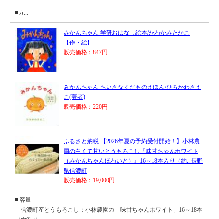
■カ...
みかんちゃん 学研おはなし絵本/かわかみたかこ
【作・絵】
販売価格：847円
みかんちゃん ちいさなくだものえほん/ひろかわさえ
こ(著者)
販売価格：220円
ふるさと納税 【2026年夏の予約受付開始！】小林農
園の白くて甘いとうもろこし『味甘ちゃんホワイト
（みかんちゃんほわいと）』16～18本入り（約.. 長野
県信濃町
販売価格：19,000円
■ 容量
信濃町産とうもろこし：小林農園の「味甘ちゃんホワイト」16～18本