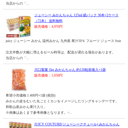
当店からの「...
ジューシー みかんちゃん 125ml 紙パック 36本×2ケース
（72本） 送料無料
販売価格：4,970円
juicy ジューシー みかん 温州みかん 九州産 果汁50％ フルーツ ジュース fruit
注文件数が大幅に増えるセール時等は、配送が遅れる場合があります。
当店からの「...
川口製菓 1kg みかんちゃん 約120粒前後入×1袋
販売価格：1,058円
希望小売価格:1.400円×1袋 (税別)
みかんの皮をむいた丸ごとミカンをイメージしたリングキャンデーです。
和歌山産みかん果汁入り。
※画像はあくまで参考画像となります。<...
JUICY COUTURE(ジューシークチュール) みかんちゃん