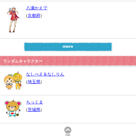
八瀬かえで
(
京都府
)
ランダムキャラクター
なしべえ＆なしりん
(
埼玉県
)
ちっくま
(
茨城県
)