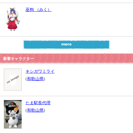
巫狗 （みく）
新着キャラクター
キシガワミライ
(
和歌山県
)
たま駅長代理
(
和歌山県
)