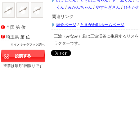
のラビたん
/
ときのこちゃん
/
ドームくん
/
くん
/
みかんちゃん
/
やすらぎさん
/
ひもか
関連リンク
紹介ページ
/
ときがわ町ホームページ
全国 第
位
三波（みなみ）君は三波渓谷に生息するリスを
埼玉県 第
位
ラクターです。
※イメキャラブック調べ
投票は毎月1回限りです