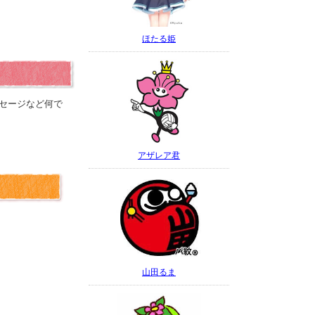
ほたる姫
セージなど何で
アザレア君
山田るま