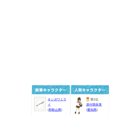
キシガワミラ
第1位
イ
原付萌奈美
(
和歌山県
)
(
愛知県
)