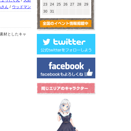
しょうじくん
/
大野
23
24
25
26
27
28
29
わさん
/
ウッドマン
30
31
素材としたキャ