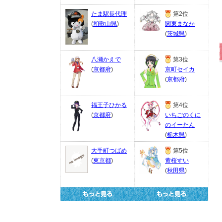
たま駅長代理
第2位
(
和歌山県
)
関東まなか
(
茨城県
)
八瀬かえで
第3位
(
京都府
)
京町セイカ
(
京都府
)
福王子ひかる
第4位
(
京都府
)
いちごのくに
のイーたん
(
栃木県
)
大手町つばめ
第5位
(
東京都
)
黄桜すい
(
秋田県
)