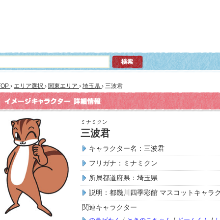
TOP
›
エリア選択
›
関東エリア
›
埼玉県
›
三波君
ミナミクン
三波君
キャラクター名：三波君
フリガナ：ミナミクン
所属都道府県：埼玉県
説明：都幾川四季彩館 マスコットキャラ
関連キャラクター