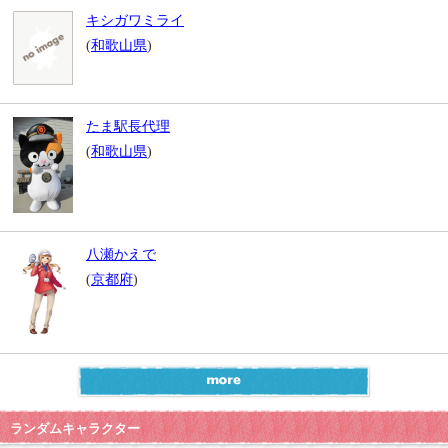
キシガワミライ
(
和歌山県
)
たま駅長代理
(
和歌山県
)
八瀬かえで
(
京都府
)
ランダムキャラクター