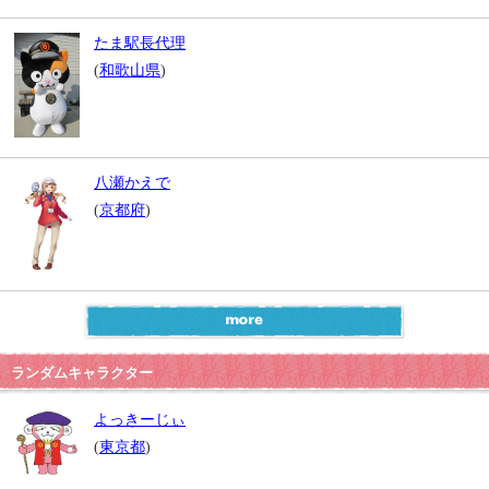
たま駅長代理
(
和歌山県
)
八瀬かえで
(
京都府
)
ランダムキャラクター
よっきーじぃ
(
東京都
)