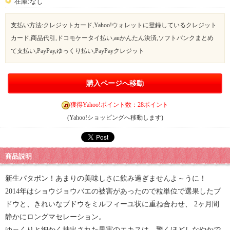
在庫:なし
支払い方法:クレジットカード,Yahoo!ウォレットに登録しているクレジット
カード,商品代引,ドコモケータイ払い,auかんたん決済,ソフトバンクまとめ
て支払い,PayPay,ゆっくり払い,PayPayクレジット
購入ページへ移動
獲得Yahoo!ポイント数：28ポイント
(Yahoo!ショッピングへ移動します)
商品説明
新生パタポン！あまりの美味しさに飲み過ぎませんよ～うに！
2014年はショウジョウバエの被害があったので粒単位で選果したブ
ドウと、きれいなブドウをミルフィーユ状に重ね合わせ、 2ヶ月間
静かにロングマセレーション。
ゆっくりと細かく抽出された果実のエキスは、驚くほどしなやかで