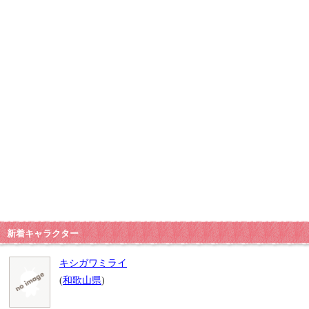
新着キャラクター
キシガワミライ
(
和歌山県
)