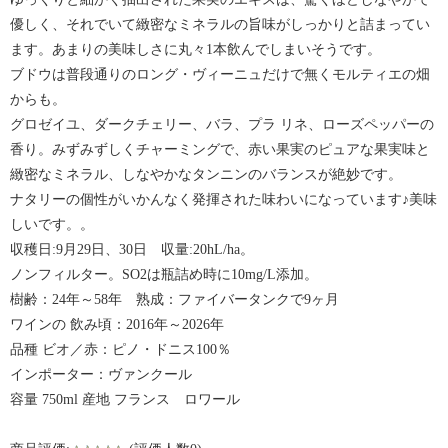
優しく、それでいて緻密なミネラルの旨味がしっかりと詰まってい
ます。あまりの美味しさに丸々1本飲んでしまいそうです。
ブドウは普段通りのロング・ヴィーニュだけで無くモルティエの畑
からも。
グロゼイユ、ダークチェリー、バラ、プラ リネ、ローズペッパーの
香り。みずみずしくチャーミングで、赤い果実のピュアな果実味と
緻密なミネラル、しなやかなタンニンのバランスが絶妙です。
ナタリーの個性がいかんなく発揮された味わいになっています♪美味
しいです。。
収穫日:9月29日、30日 収量:20hL/ha。
ノンフィルター。SO2は瓶詰め時に10mg/L添加。
樹齢：24年～58年 熟成：ファイバータンクで9ヶ月
ワインの 飲み頃：2016年～2026年
品種 ビオ／赤：ピノ・ドニス100％
インポーター：ヴァンクール
容量 750ml 産地 フランス ロワール