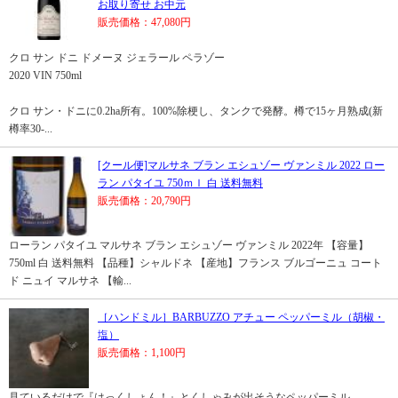
お取り寄せ お中元
販売価格：47,080円
クロ サン ドニ ドメーヌ ジェラール ペラゾー
2020 VIN 750ml
クロ サン・ドニに0.2ha所有。100%除梗し、タンクで発酵。樽で15ヶ月熟成(新
樽率30-...
[クール便]マルサネ ブラン エシュゾー ヴァンミル 2022 ロー
ラン パタイユ 750ｍｌ 白 送料無料
販売価格：20,790円
ローラン パタイユ マルサネ ブラン エシュゾー ヴァンミル 2022年 【容量】
750ml 白 送料無料 【品種】シャルドネ 【産地】フランス ブルゴーニュ コート
ド ニュイ マルサネ 【輸...
［ハンドミル］BARBUZZO アチュー ペッパーミル（胡椒・
塩）
販売価格：1,100円
見ているだけで『はっくしょん！』とくしゃみが出そうなペッパーミル。