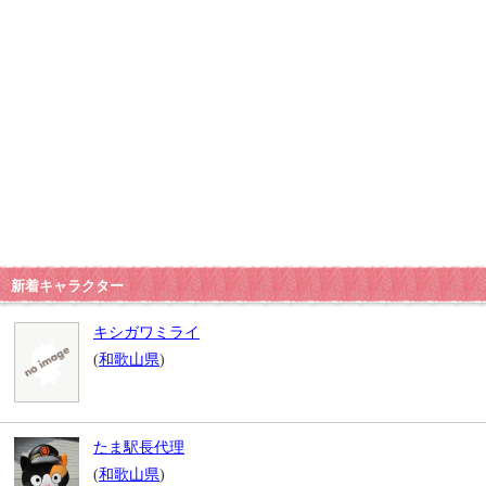
新着キャラクター
キシガワミライ
(
和歌山県
)
たま駅長代理
(
和歌山県
)