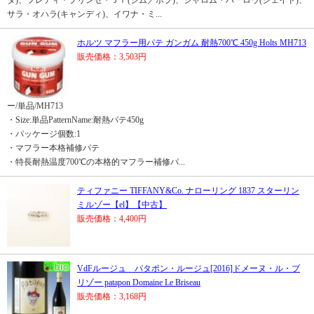
ダ)、フレディ・プリンゼ・Ｊｒ(ジム／ボブ)、シャロム・ハーロウ(ジェイド)、
サラ・オハラ(キャンディ)、イワナ・ミ...
ホルツ マフラー用パテ ガンガム 耐熱700℃ 450g Holts MH713
販売価格：3,503円
ー/単品/MH713
・Size:単品PatternName:耐熱パテ450g
・パッケージ個数:1
・マフラー本格補修パテ
・特長耐熱温度700℃の本格的マフラー補修パ...
ティファニー TIFFANY&Co. ナローリング 1837 スターリン
ミルゾー【el】【中古】
販売価格：4,400円
VdFルージュ パタポン・ルージュ[2016]ドメーヌ・ル・ブ
リゾー patapon Domaine Le Briseau
販売価格：3,168円