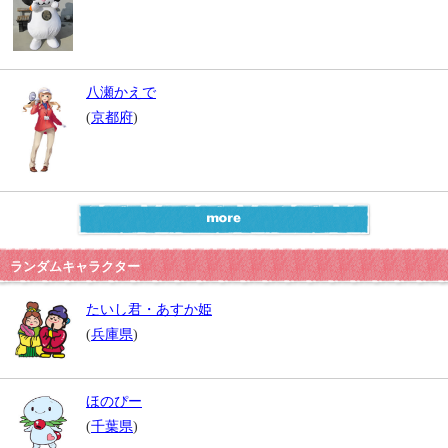
八瀬かえで
(
京都府
)
ランダムキャラクター
たいし君・あすか姫
(
兵庫県
)
ほのぴー
(
千葉県
)