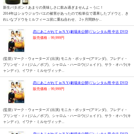
新生パタポン！あまりの美味しさに飲み過ぎませんよ～うに！
2014年はショウジョウバエの被害があったので粒単位で選果したブドウと、き
れいなブドウをミルフィーユ状に重ね合わせ、 2ヶ月間静か...
恋にあこがれて in N.Y.(劇場未公開)▽レンタル用 中古 DVD
販売価格：99,999円
(監督) マーク・ウォーターズ (出演) モニカ・ポッター(アマンダ)、フレディ・
プリンゼ・Ｊｒ(ジム／ボブ)、シャロム・ハーロウ(ジェイド)、サラ・オハラ(キ
ャンディ)、イワナ・ミルセヴィッチ...
恋にあこがれて in N.Y.(劇場未公開)▽レンタル用 中古 DVD
販売価格：99,999円
(監督) マーク・ウォーターズ (出演) モニカ・ポッター(アマンダ)、フレディ・
プリンゼ・Ｊｒ(ジム／ボブ)、シャロム・ハーロウ(ジェイド)、サラ・オハラ(キ
ャンディ)、イワナ・ミルセヴィッチ...