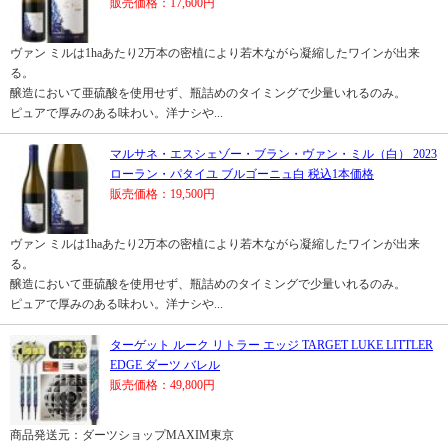
販売価格：17,600円
ヴァン ミルは1haあたり2万本の密植により若木ながら凝縮したワインが出来
る。
醸造において亜硫酸を使用せず、瓶詰めのタイミングで少量いれるのみ。
ピュアで厚みのある味わい。洋ナシや...
マルサネ・エスシェゾー・ブラン・ヴァン・ミル（白） 2023
ローラン・パタイユ ブルゴーニュ白 税込1本価格
販売価格：19,500円
ヴァン ミルは1haあたり2万本の密植により若木ながら凝縮したワインが出来
る。
醸造において亜硫酸を使用せず、瓶詰めのタイミングで少量いれるのみ。
ピュアで厚みのある味わい。洋ナシや...
ターゲット ルーク リトラー エッジ TARGET LUKE LITTLER
EDGE ダーツ バレル
販売価格：49,800円
商品発送元：ダーツショップMAXIM東京