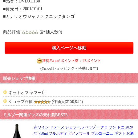
■品番：DVD011130
■発売日：2001/01/01
■カナ：オウジャノテクニックタンゴ
商品評価:
(評価人数0)
購入ページへ移動
獲得Yahoo!ポイント数：27ポイント
(Yahoo!ショッピングへ移動します)
販売ショップ情報
ネットオフ ヤフー店
ショップ評価:
(評価人数 50,954)
ミルゾー関連グッズの売れ筋BEST3
赤ワイン ドメーヌ ジェラール ペラゾー クロ サン ドニ 2020
年 750ml フルボディ ピノノワール ブルゴーニュ ギフト お酒