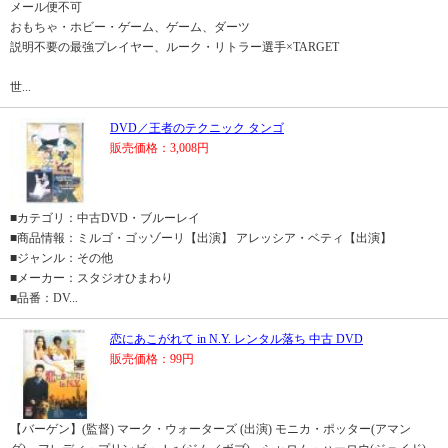
メール便不可
おもちゃ・ホビー・ゲーム、ゲーム、ダーツ
説明不要の最強プレイヤー、ルーク・リトラー選手×TARGET
世...
DVD／王者のテクニック タンゴ
販売価格：3,008円
■カテゴリ：中古DVD・ブルーレイ
■商品情報：ミルゴ・ゴッゾーリ【出演】 アレッシア・ベティ【出演】
■ジャンル：その他
■メーカー：スタジオひまわり
■品番：DV...
恋にあこがれて in N.Y. レンタル落ち 中古 DVD
販売価格：99円
【バーゲン】(監督) マーク・ウォーターズ (出演) モニカ・ポッター(アマン