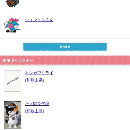
ウィントスくん
新着キャラクター
キシガワミライ
(
和歌山県
)
たま駅長代理
(
和歌山県
)