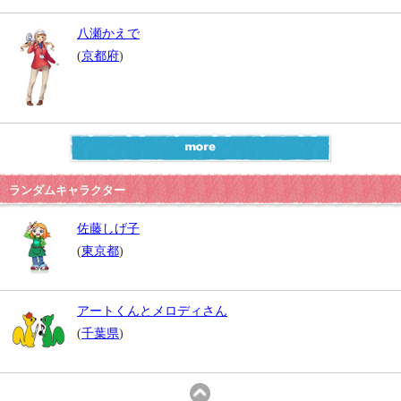
八瀬かえで
(
京都府
)
ランダムキャラクター
佐藤しげ子
(
東京都
)
アートくんとメロディさん
(
千葉県
)